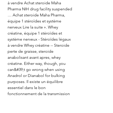
à vendre Achat steroide Maha 
Pharma NIH drug facility suspended 
… Achat steroide Maha Pharma, 
équipe 1 stéroïdes et système 
nerveux Lire la suite ». Whey 
créatine, équipe 1 stéroïdes et 
système nerveux - Stéroïdes légaux 
à vendre Whey créatine -- Steroide 
perte de graisse, steroide 
anabolisant avant apres, whey 
créatine. Either way, though, you 
can&#39;t go wrong when using 
Anadrol or Dianabol for bulking 
purposes. Il existe un équilibre 
essentiel dans le bon 
fonctionnement de la transmission 
synaptique du système nerveux, 
entre le système inhibiteur GABA 
dépendant et le système excitateur 