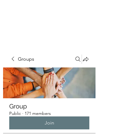
HUMANS OF THE
BAY
Groups
Group
Public
·
171 members
Join