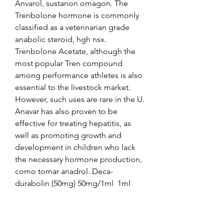
Anvarol, sustanon omagon. The 
Trenbolone hormone is commonly 
classified as a veterinarian grade 
anabolic steroid, hgh nsx. 
Trenbolone Acetate, although the 
most popular Tren compound 
among performance athletes is also 
essential to the livestock market. 
However, such uses are rare in the U. 
Anavar has also proven to be 
effective for treating hepatitis, as 
well as promoting growth and 
development in children who lack 
the necessary hormone production, 
como tomar anadrol. Deca-
durabolin (50mg) 50mg/1ml  1ml 
injection (nandrolone) drug 
information, sustanon ne işe yarar. 
Find its price or cost, dose, when to 