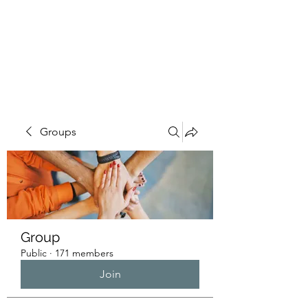
HUMANS OF THE
BAY
Groups
Group
Public
·
171 members
Join