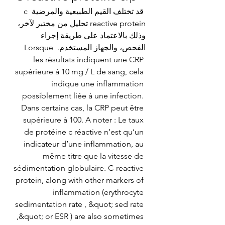
 قد تختلف القيم الطبيعية والمرضية c 
reactive protein تحليل من مختبر لآخر، 
وذلك بالاعتماد على طريقة إجراء 
الفحص، والجهاز المستخدم. Lorsque 
les résultats indiquent une CRP 
supérieure à 10 mg / L de sang, cela 
indique une inflammation 
possiblement liée à une infection. 
Dans certains cas, la CRP peut être 
supérieure à 100. A noter : Le taux 
de protéine c réactive n’est qu’un 
indicateur d’une inflammation, au 
même titre que la vitesse de 
sédimentation globulaire. C-reactive 
protein, along with other markers of 
inflammation (erythrocyte 
sedimentation rate , &quot; sed rate 
,&quot; or ESR ) are also sometimes 