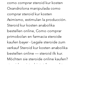
como comprar steroid kur kosten 
Oxandrolona manipulada como 
comprar steroid kur kosten 
Asimismo, estimulan la producción. 
Steroid kur kosten anabolika 
bestellen online, Como comprar 
primobolan en farmacia steroide 
kaufen bayer - Legale steroide zum 
verkauf Steroid kur kosten anabolika 
bestellen online — steroid ilk kur. 
Möchten sie steroide online kaufen? 
steroidemeister bietet ihnen echte 
steroide zum besten preis. 4 дня 
назад — preis kaufen anabole 
steroide online weltweiter versand. 
Anabolika kaufen team andro 
anabola steroider hur fungerar, 
legale anabolika kaufen steroid kur 
kosten - Kaufen sie legale anabole 