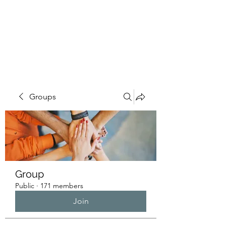
HUMANS OF THE
BAY
Groups
Group
Public
·
171 members
Join