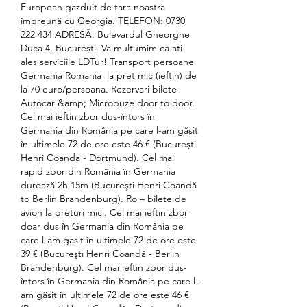
European găzduit de țara noastră 
împreună cu Georgia. TELEFON: 0730 
222 434 ADRESĂ: Bulevardul Gheorghe 
Duca 4, București. Va multumim ca ati 
ales serviciile LDTur! Transport persoane 
Germania Romania ️ la pret mic (ieftin) de 
la 70 euro/persoana. Rezervari bilete 
Autocar &amp; Microbuze door to door. 
Cel mai ieftin zbor dus-întors în 
Germania din România pe care l-am găsit 
în ultimele 72 de ore este 46 € (Bucureşti 
Henri Coandă - Dortmund). Cel mai 
rapid zbor din România în Germania 
durează 2h 15m (Bucureşti Henri Coandă 
to Berlin Brandenburg). Ro – bilete de 
avion la preturi mici. Cel mai ieftin zbor 
doar dus în Germania din România pe 
care l-am găsit în ultimele 72 de ore este 
39 € (Bucureşti Henri Coandă - Berlin 
Brandenburg). Cel mai ieftin zbor dus-
întors în Germania din România pe care l-
am găsit în ultimele 72 de ore este 46 € 