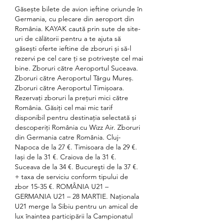
Găsește bilete de avion ieftine oriunde în 
Germania, cu plecare din aeroport din 
România. KAYAK caută prin sute de site-
uri de călătorii pentru a te ajuta să 
găsești oferte ieftine de zboruri și să-l 
rezervi pe cel care ți se potrivește cel mai 
bine. Zboruri către Aeroportul Suceava. 
Zboruri către Aeroportul Târgu Mureș. 
Zboruri către Aeroportul Timișoara. 
Rezervați zboruri la prețuri mici către 
România. Găsiți cel mai mic tarif 
disponibil pentru destinația selectată și 
descoperiți România cu Wizz Air. Zboruri 
din Germania catre România. Cluj-
Napoca de la 27 €. Timisoara de la 29 €. 
Iași de la 31 €. Craiova de la 31 €. 
Suceava de la 34 €. Bucureşti de la 37 €. 
+ taxa de serviciu conform tipului de 
zbor 15-35 €. ROMÂNIA U21 – 
GERMANIA U21 – 28 MARTIE. Naționala 
U21 merge la Sibiu pentru un amical de 
lux înaintea participării la Campionatul 