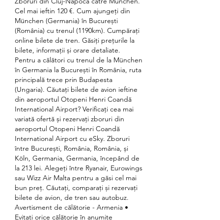
Zboruri din Cluj-Napoca către Munchen. 
Cel mai ieftin 120 €. Cum ajungeți din 
München (Germania) în București 
(România) cu trenul (1190km). Cumpărați 
online bilete de tren. Găsiți prețurile la 
bilete, informații și orare detaliate. 
Pentru a călători cu trenul de la München 
în Germania la București în România, ruta 
principală trece prin Budapesta 
(Ungaria). Căutați bilete de avion ieftine 
din aeroportul Otopeni Henri Coandă 
International Airport? Verificați cea mai 
variată ofertă și rezervați zboruri din 
aeroportul Otopeni Henri Coandă 
International Airport cu eSky. Zboruri 
între București, România, România, și 
Köln, Germania, Germania, începând de 
la 213 lei. Alegeți între Ryanair, Eurowings 
sau Wizz Air Malta pentru a găsi cel mai 
bun preț. Căutați, comparați și rezervați 
bilete de avion, de tren sau autobuz. 
Avertisment de călătorie - Armenia • 
Evitați orice călătorie în anumite 