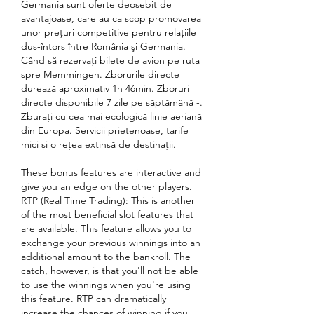
Germania sunt oferte deosebit de 
avantajoase, care au ca scop promovarea 
unor preţuri competitive pentru relaţiile 
dus-întors între România şi Germania. 
Când să rezervați bilete de avion pe ruta 
spre Memmingen. Zborurile directe 
durează aproximativ 1h 46min. Zboruri 
directe disponibile 7 zile pe săptămână -. 
Zburați cu cea mai ecologică linie aeriană 
din Europa. Servicii prietenoase, tarife 
mici și o rețea extinsă de destinații. 
These bonus features are interactive and 
give you an edge on the other players. 
RTP (Real Time Trading): This is another 
of the most beneficial slot features that 
are available. This feature allows you to 
exchange your previous winnings into an 
additional amount to the bankroll. The 
catch, however, is that you'll not be able 
to use the winnings when you're using 
this feature. RTP can dramatically 
increase the chances of winning if you 