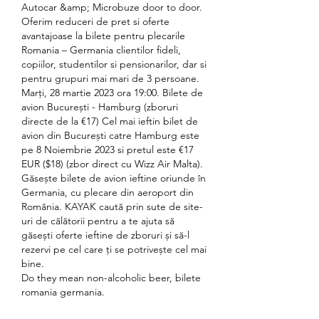
Autocar &amp; Microbuze door to door. 
Oferim reduceri de pret si oferte 
avantajoase la bilete pentru plecarile 
Romania – Germania clientilor fideli, 
copiilor, studentilor si pensionarilor, dar si 
pentru grupuri mai mari de 3 persoane. 
Marți, 28 martie 2023 ora 19:00. Bilete de 
avion București - Hamburg (zboruri 
directe de la €17) Cel mai ieftin bilet de 
avion din București catre Hamburg este 
pe 8 Noiembrie 2023 si pretul este €17 
EUR ($18) (zbor direct cu Wizz Air Malta). 
Găsește bilete de avion ieftine oriunde în 
Germania, cu plecare din aeroport din 
România. KAYAK caută prin sute de site-
uri de călătorii pentru a te ajuta să 
găsești oferte ieftine de zboruri și să-l 
rezervi pe cel care ți se potrivește cel mai 
bine. 
Do they mean non-alcoholic beer, bilete 
romania germania.