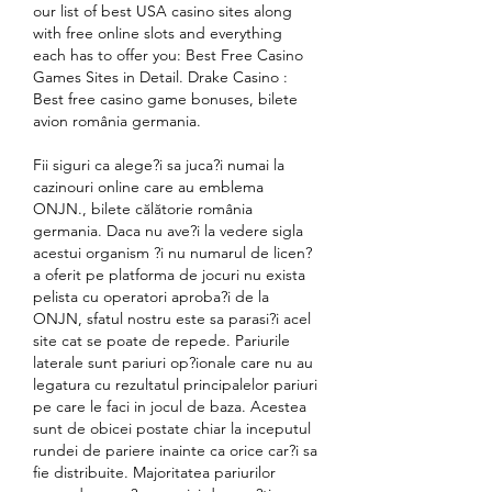
our list of best USA casino sites along 
with free online slots and everything 
each has to offer you: Best Free Casino 
Games Sites in Detail. Drake Casino : 
Best free casino game bonuses, bilete 
avion românia germania.
Fii siguri ca alege?i sa juca?i numai la 
cazinouri online care au emblema 
ONJN., bilete călătorie românia 
germania. Daca nu ave?i la vedere sigla 
acestui organism ?i nu numarul de licen?
a oferit pe platforma de jocuri nu exista 
pelista cu operatori aproba?i de la 
ONJN, sfatul nostru este sa parasi?i acel 
site cat se poate de repede. Pariurile 
laterale sunt pariuri op?ionale care nu au 
legatura cu rezultatul principalelor pariuri 
pe care le faci in jocul de baza. Acestea 
sunt de obicei postate chiar la inceputul 
rundei de pariere inainte ca orice car?i sa 
fie distribuite. Majoritatea pariurilor 