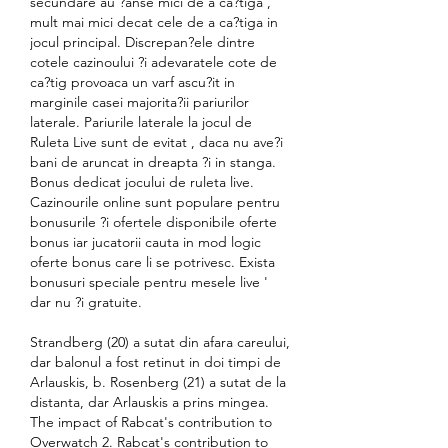
secundare au ?anse mici de a ca?tiga , 
mult mai mici decat cele de a ca?tiga in 
jocul principal. Discrepan?ele dintre 
cotele cazinoului ?i adevaratele cote de 
ca?tig provoaca un varf ascu?it in 
marginile casei majorita?ii pariurilor 
laterale. Pariurile laterale la jocul de 
Ruleta Live sunt de evitat , daca nu ave?i 
bani de aruncat in dreapta ?i in stanga. 
Bonus dedicat jocului de ruleta live. 
Cazinourile online sunt populare pentru 
bonusurile ?i ofertele disponibile oferte 
bonus iar jucatorii cauta in mod logic 
oferte bonus care li se potrivesc. Exista 
bonusuri speciale pentru mesele live ' 
dar nu ?i gratuite.
Strandberg (20) a sutat din afara careului, 
dar balonul a fost retinut in doi timpi de 
Arlauskis, b. Rosenberg (21) a sutat de la 
distanta, dar Arlauskis a prins mingea. 
The impact of Rabcat's contribution to 
Overwatch 2. Rabcat's contribution to 