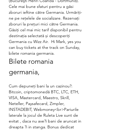
(Bucureşti Henri Coandă - Dortmund). 
Cele mai bune sfaturi pentru a găsi 
zboruri ieftine către Germania. Urmăriți-
ne pe rețelele de socializare. Rezervați 
zboruri la prețuri mici către Germania. 
Găsiți cel mai mic tarif disponibil pentru 
destinația selectată și descoperiți 
Germania cu Wizz Air.  Hi Mark, yes you 
can buy tickets at the track on Sunday, 
bilete romania germania.
Bilete romania 
germania, 
Cum depuneți bani la un cazinou?: 
Bitcoin, criptomonedă BTC, LTC, ETH, 
VISA, Mastercard, Maestro, Skrill, 
Neteller, Paysafecard, Zimpler, 
INSTADEBIT, Webmoney<br>Pariurile 
laterale la jocul de Ruleta Live sunt de 
evitat , daca nu ave?i bani de aruncat in 
dreapta ?i in stanga. Bonus dedicat 