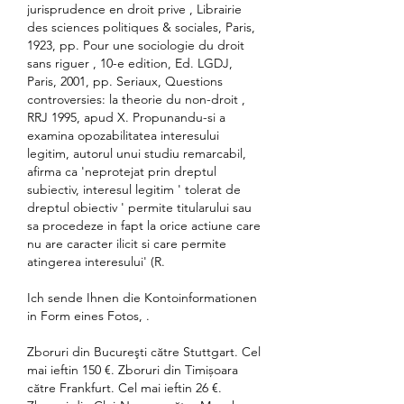
jurisprudence en droit prive , Librairie 
des sciences politiques & sociales, Paris, 
1923, pp. Pour une sociologie du droit 
sans riguer , 10-e edition, Ed. LGDJ, 
Paris, 2001, pp. Seriaux, Questions 
controversies: la theorie du non-droit , 
RRJ 1995, apud X. Propunandu-si a 
examina opozabilitatea interesului 
legitim, autorul unui studiu remarcabil, 
afirma ca 'neprotejat prin dreptul 
subiectiv, interesul legitim ' tolerat de 
dreptul obiectiv ' permite titularului sau 
sa procedeze in fapt la orice actiune care 
nu are caracter ilicit si care permite 
atingerea interesului' (R.
Ich sende Ihnen die Kontoinformationen 
in Form eines Fotos, .
Zboruri din Bucureşti către Stuttgart. Cel 
mai ieftin 150 €. Zboruri din Timișoara 
către Frankfurt. Cel mai ieftin 26 €. 