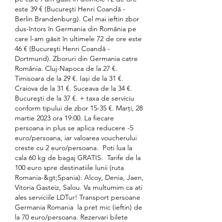
este 39 € (Bucureşti Henri Coandă - 
Berlin Brandenburg). Cel mai ieftin zbor 
dus-întors în Germania din România pe 
care l-am găsit în ultimele 72 de ore este 
46 € (Bucureşti Henri Coandă - 
Dortmund). Zboruri din Germania catre 
România. Cluj-Napoca de la 27 €. 
Timisoara de la 29 €. Iași de la 31 €. 
Craiova de la 31 €. Suceava de la 34 €. 
Bucureşti de la 37 €. + taxa de serviciu 
conform tipului de zbor 15-35 €. Marți, 28 
martie 2023 ora 19:00. La fiecare 
persoana in plus se aplica reducere -5 
euro/persoana, iar valoarea voucherului 
creste cu 2 euro/persoana. ️ Poti lua la 
cala 60 kg de bagaj GRATIS. ️ Tarife de la 
100 euro spre destinatiile lunii (ruta 
Romania-&gt;Spania): Alcoy, Denia, Jaen, 
Vitoria Gasteiz, Salou. Va multumim ca ati 
ales serviciile LDTur! Transport persoane 
Germania Romania ️ la pret mic (ieftin) de 
la 70 euro/persoana. Rezervari bilete 