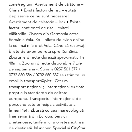
zone/regiuni! Avertisment de călătorie – 
China • Există factori de risc – evitaţi 
deplasările ce nu sunt necesare! 
Avertisment de călătorie – Irak • Există 
factori confirmați de risc – evitaţi 
călătoriile! Zboara din Germania catre 
România Vola. Ro – bilete de avion online 
la cel mai mic pret Vola. Când să rezervați 
bilete de avion pe ruta spre România. 
Zborurile directe durează aproximativ 1h 
48min. Zboruri directe disponibile 7 zile 
pe săptămână -. Sună la 0257 561 377 / 
0732 680 586 / 0732 680 587 sau trimite un 
email la transport@pletl. Oferim 
transport național și internațional cu flotă 
proprie la standarde de calitate 
europene. Transportul internațional de 
persoane este principala activitate a 
firmei Pletl. Zburați cu cea mai ecologică 
linie aeriană din Europa. Servicii 
prietenoase, tarife mici și o rețea extinsă 
de destinații. München Special şi CityStar 