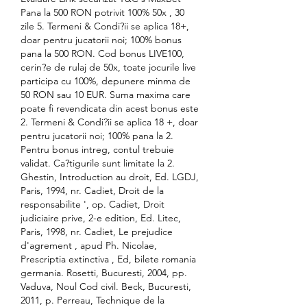
Pana la 500 RON potrivit 100% 50x , 30 
zile 5. Termeni & Condi?ii se aplica 18+, 
doar pentru jucatorii noi; 100% bonus 
pana la 500 RON. Cod bonus LIVE100, 
cerin?e de rulaj de 50x, toate jocurile live 
participa cu 100%, depunere minma de 
50 RON sau 10 EUR. Suma maxima care 
poate fi revendicata din acest bonus este 
2. Termeni & Condi?ii se aplica 18 +, doar 
pentru jucatorii noi; 100% pana la 2. 
Pentru bonus intreg, contul trebuie 
validat. Ca?tigurile sunt limitate la 2. 
Ghestin, Introduction au droit, Ed. LGDJ, 
Paris, 1994, nr. Cadiet, Droit de la 
responsabilite ', op. Cadiet, Droit 
judiciaire prive, 2-e edition, Ed. Litec, 
Paris, 1998, nr. Cadiet, Le prejudice 
d'agrement , apud Ph. Nicolae, 
Prescriptia extinctiva , Ed, bilete romania 
germania. Rosetti, Bucuresti, 2004, pp. 
Vaduva, Noul Cod civil. Beck, Bucuresti, 
2011, p. Perreau, Technique de la 