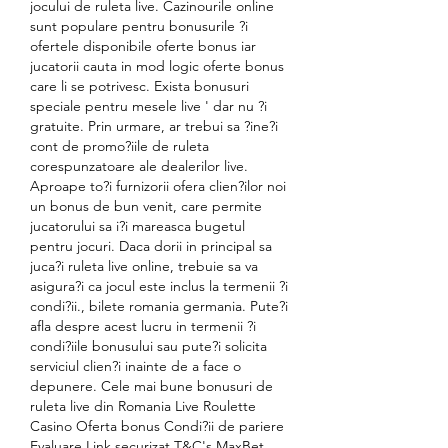
jocului de ruleta live. Cazinourile online 
sunt populare pentru bonusurile ?i 
ofertele disponibile oferte bonus iar 
jucatorii cauta in mod logic oferte bonus 
care li se potrivesc. Exista bonusuri 
speciale pentru mesele live ' dar nu ?i 
gratuite. Prin urmare, ar trebui sa ?ine?i 
cont de promo?iile de ruleta 
corespunzatoare ale dealerilor live. 
Aproape to?i furnizorii ofera clien?ilor noi 
un bonus de bun venit, care permite 
jucatorului sa i?i mareasca bugetul 
pentru jocuri. Daca dorii in principal sa 
juca?i ruleta live online, trebuie sa va 
asigura?i ca jocul este inclus la termenii ?i 
condi?ii., bilete romania germania. Pute?i 
afla despre acest lucru in termenii ?i 
condi?iile bonusului sau pute?i solicita 
serviciul clien?i inainte de a face o 
depunere. Cele mai bune bonusuri de 
ruleta live din Romania Live Roulette 
Casino Oferta bonus Condi?ii de pariere 
Evaluare Link securizat T&C's MaxBet 