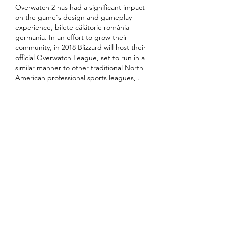
Overwatch 2 has had a significant impact 
on the game's design and gameplay 
experience, bilete călătorie românia 
germania. In an effort to grow their 
community, in 2018 Blizzard will host their 
official Overwatch League, set to run in a 
similar manner to other traditional North 
American professional sports leagues, . 
The league will focus on building 
structured, long-running seasonal 
leagues rather than promotion and 
relegation tournaments. Cateva 
exemple: i din punct de vedere 
profesional ?i ca business, 'Cabinetul 
care a implinit un an' s-a dovedit un 
succes., bilete romania germania. Alina 
Stan are deja, alaturi de ea, colaboratori 
care sus?in gama de servicii profesioniste 
?i inten?iile de viitor sunt, fire?te, 
curajoase. Scopul jocului Sizzling Hot 
Deluxe este de a ob?ine ca?tiguri prin 
alinierea simbolurilor pe liniile de plata. 