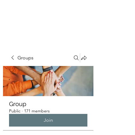
HUMANS OF THE
BAY
Groups
Group
Public
·
171 members
Join