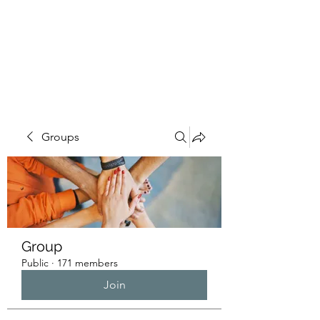
HUMANS OF THE
BAY
Groups
Group
Public
·
171 members
Join