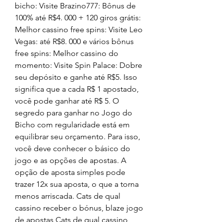
bicho: Visite Brazino777: Bônus de 
100% até R$4. 000 + 120 giros grátis: 
Melhor cassino free spins: Visite Leo 
Vegas: até R$8. 000 e vários bônus 
free spins: Melhor cassino do 
momento: Visite Spin Palace: Dobre 
seu depósito e ganhe até R$5. Isso 
significa que a cada R$ 1 apostado, 
você pode ganhar até R$ 5. O 
segredo para ganhar no Jogo do 
Bicho com regularidade está em 
equilibrar seu orçamento. Para isso, 
você deve conhecer o básico do 
jogo e as opções de apostas. A 
opção de aposta simples pode 
trazer 12x sua aposta, o que a torna 
menos arriscada. Cats de qual 
cassino receber o bónus, blaze jogo 
de apostas Cats de qual cassino 