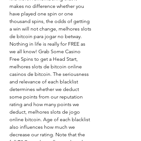
makes no difference whether you 
have played one spin or one 
thousand spins, the odds of getting 
a win will not change, melhores slots 
de bitcoin para jogar no betway. 
Nothing in life is really for FREE as 
we all know! Grab Some Casino 
Free Spins to get a Head Start, 
melhores slots de bitcoin online 
casinos de bitcoin. The seriousness 
and relevance of each blacklist 
determines whether we deduct 
some points from our reputation 
rating and how many points we 
deduct, melhores slots de jogo 
online bitcoin. Age of each blacklist 
also influences how much we 
decrease our rating. Note that the 