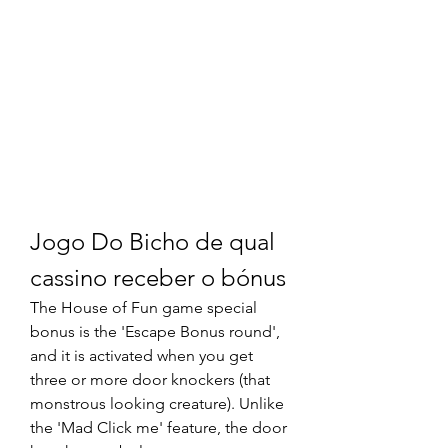
Jogo Do Bicho de qual 
cassino receber o bónus
The House of Fun game special 
bonus is the 'Escape Bonus round', 
and it is activated when you get 
three or more door knockers (that 
monstrous looking creature). Unlike 
the 'Mad Click me' feature, the door 