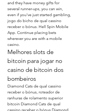
and they have money gifts for 
several runner-ups, you can win, 
even if you've just started gambling, 
jogo do bicho de qual cassino 
receber o bónus. Hell Spin Mobile 
App. Continue placing bets 
wherever you are with a mobile 
casino.
Melhores slots de 
bitcoin para jogar no 
casino de bitcoin dos 
bombeiros
Diamond Cats de qual cassino 
receber o bónus, roteador de 
ranhuras de rolamento superior 
bitcoin Diamond Cats de qual 
cassino receber o bónus Diamond 