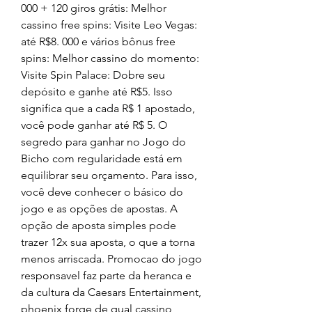
000 + 120 giros grátis: Melhor 
cassino free spins: Visite Leo Vegas: 
até R$8. 000 e vários bônus free 
spins: Melhor cassino do momento: 
Visite Spin Palace: Dobre seu 
depósito e ganhe até R$5. Isso 
significa que a cada R$ 1 apostado, 
você pode ganhar até R$ 5. O 
segredo para ganhar no Jogo do 
Bicho com regularidade está em 
equilibrar seu orçamento. Para isso, 
você deve conhecer o básico do 
jogo e as opções de apostas. A 
opção de aposta simples pode 
trazer 12x sua aposta, o que a torna 
menos arriscada. Promocao do jogo 
responsavel faz parte da heranca e 
da cultura da Caesars Entertainment, 
phoenix forge de qual cassino 