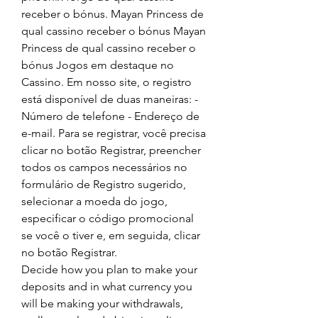
receber o bónus. Mayan Princess de 
qual cassino receber o bónus Mayan 
Princess de qual cassino receber o 
bónus Jogos em destaque no 
Cassino. Em nosso site, o registro 
está disponível de duas maneiras: - 
Número de telefone - Endereço de 
e-mail. Para se registrar, você precisa 
clicar no botão Registrar, preencher 
todos os campos necessários no 
formulário de Registro sugerido, 
selecionar a moeda do jogo, 
especificar o código promocional 
se você o tiver e, em seguida, clicar 
no botão Registrar. 
Decide how you plan to make your 
deposits and in what currency you 
will be making your withdrawals, 