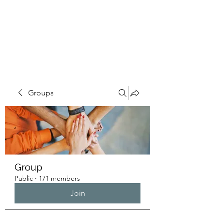
HUMANS OF THE
BAY
Groups
Group
Public
·
171 members
Join