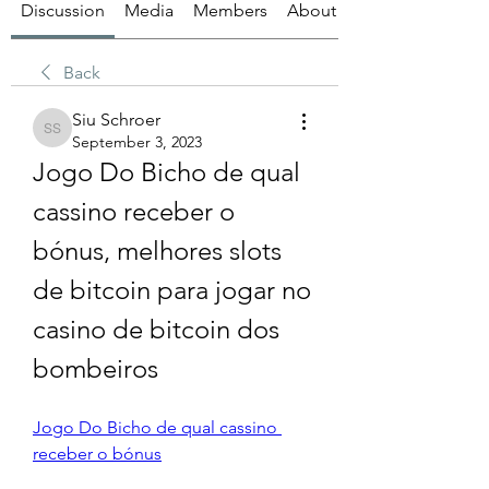
Discussion
Media
Members
About
Back
Siu Schroer
Siu Schroer
September 3, 2023
Jogo Do Bicho de qual 
cassino receber o 
bónus, melhores slots 
de bitcoin para jogar no 
casino de bitcoin dos 
bombeiros
Jogo Do Bicho de qual cassino 
receber o bónus