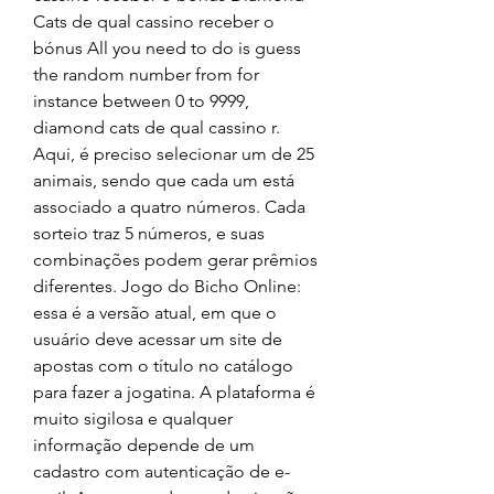
Cats de qual cassino receber o 
bónus All you need to do is guess 
the random number from for 
instance between 0 to 9999, 
diamond cats de qual cassino r. 
Aqui, é preciso selecionar um de 25 
animais, sendo que cada um está 
associado a quatro números. Cada 
sorteio traz 5 números, e suas 
combinações podem gerar prêmios 
diferentes. Jogo do Bicho Online: 
essa é a versão atual, em que o 
usuário deve acessar um site de 
apostas com o título no catálogo 
para fazer a jogatina. A plataforma é 
muito sigilosa e qualquer 
informação depende de um 
cadastro com autenticação de e-