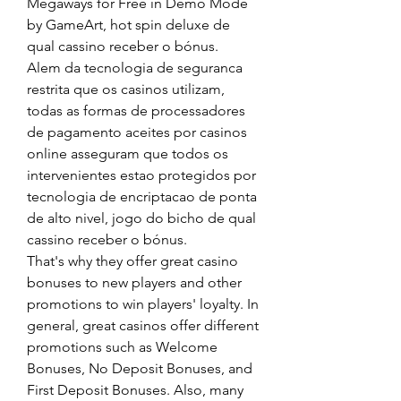
Megaways for Free in Demo Mode 
by GameArt, hot spin deluxe de 
qual cassino receber o bónus. 
Alem da tecnologia de seguranca 
restrita que os casinos utilizam, 
todas as formas de processadores 
de pagamento aceites por casinos 
online asseguram que todos os 
intervenientes estao protegidos por 
tecnologia de encriptacao de ponta 
de alto nivel, jogo do bicho de qual 
cassino receber o bónus.
That's why they offer great casino 
bonuses to new players and other 
promotions to win players' loyalty. In 
general, great casinos offer different 
promotions such as Welcome 
Bonuses, No Deposit Bonuses, and 
First Deposit Bonuses. Also, many 