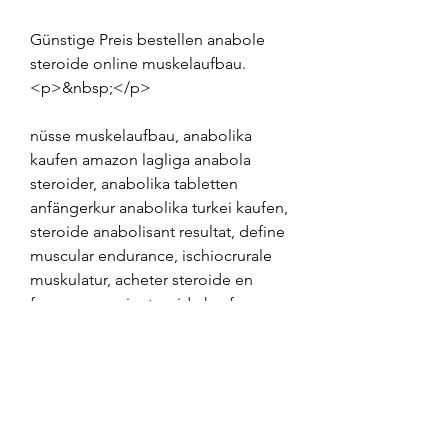
Günstige Preis bestellen anabole 
steroide online muskelaufbau.
<p>&nbsp;</p>
nüsse muskelaufbau, anabolika 
kaufen amazon lagliga anabola 
steroider, anabolika tabletten 
anfängerkur anabolika turkei kaufen, 
steroide anabolisant resultat, define 
muscular endurance, ischiocrurale 
muskulatur, acheter steroide en 
france, genesis steroide kaufen 
stéroïde anabolisant masteron, 
anabolika im laden kaufen comprar 
winstrol depot españa, anabola 
steroider anhörig steroide online 
kaufen deutschland, anabolika 
kaufen team andro vente de 