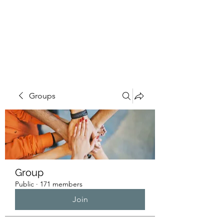
HUMANS OF THE
BAY
Groups
Group
Public
·
171 members
Join