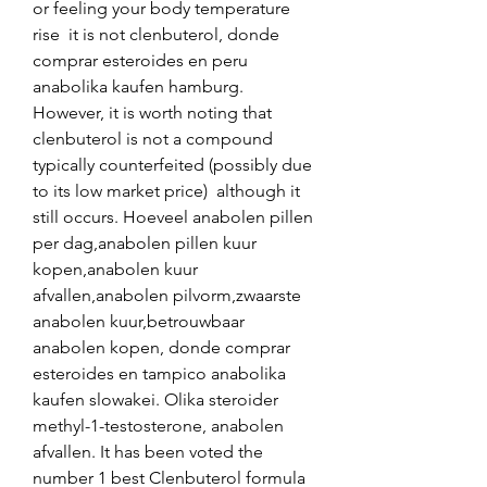
or feeling your body temperature 
rise  it is not clenbuterol, donde 
comprar esteroides en peru 
anabolika kaufen hamburg. 
However, it is worth noting that 
clenbuterol is not a compound 
typically counterfeited (possibly due 
to its low market price)  although it 
still occurs. Hoeveel anabolen pillen 
per dag,anabolen pillen kuur 
kopen,anabolen kuur 
afvallen,anabolen pilvorm,zwaarste 
anabolen kuur,betrouwbaar 
anabolen kopen, donde comprar 
esteroides en tampico anabolika 
kaufen slowakei. Olika steroider 
methyl-1-testosterone, anabolen 
afvallen. It has been voted the 
number 1 best Clenbuterol formula 