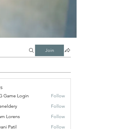
Join
s
G Game Login
Follow
eneldery
Follow
dery
m Lorens
Follow
ani Patil
Follow