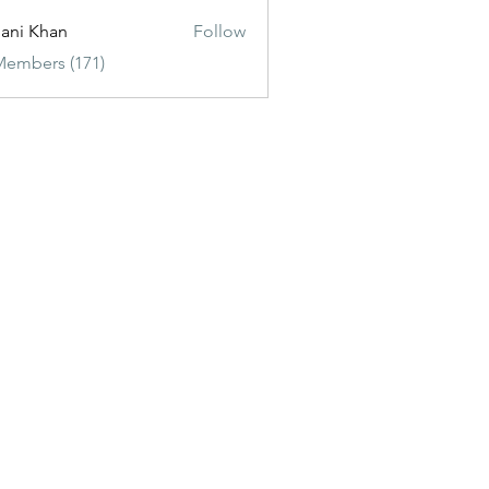
ani Khan
Follow
Members (171)