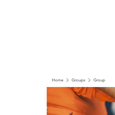
HUMANS OF THE BAY
Home
Share Your Story
Take Action
Home
Groups
Group