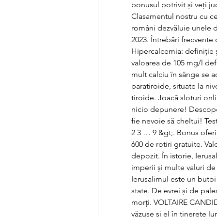
bonusul potrivit și veți j
Clasamentul nostru cu cel
români dezvăluie unele di
2023. Întrebări frecvente
Hipercalcemia: definiție ș
valoarea de 105 mg/l defi
mult calciu în sânge se ac
paratiroide, situate la niv
tiroide. Joacă sloturi onli
nicio depunere! Descoperă
fie nevoie să cheltui! Test
2 3 … 9 &gt;. Bonus ofer
600 de rotiri gratuite. V
depozit. În istorie, Ierusa
imperii și multe valuri de
Ierusalimul este un butoi
state. De evrei și de pales
morți. VOLTAIRE CANDID
văzuse și el în tinerețe lu