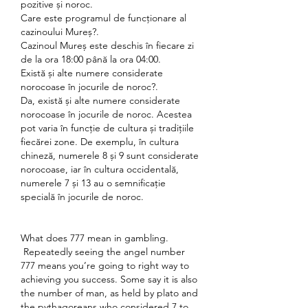
pozitive și noroc.
Care este programul de funcționare al 
cazinoului Mureș?.
Cazinoul Mureș este deschis în fiecare zi 
de la ora 18:00 până la ora 04:00.
Există și alte numere considerate 
norocoase în jocurile de noroc?.
Da, există și alte numere considerate 
norocoase în jocurile de noroc. Acestea 
pot varia în funcție de cultura și tradițiile 
fiecărei zone. De exemplu, în cultura 
chineză, numerele 8 și 9 sunt considerate 
norocoase, iar în cultura occidentală, 
numerele 7 și 13 au o semnificație 
specială în jocurile de noroc.
What does 777 mean in gambling.
 Repeatedly seeing the angel number 
777 means you’re going to right way to 
achieving you success. Some say it is also 
the number of man, as held by plato and 
the pythagoreans who considered 7 to 