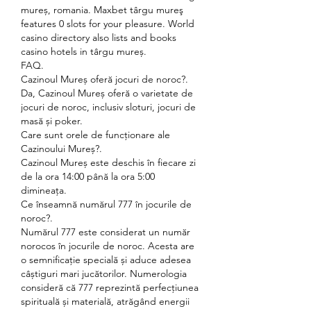
mureș, romania. Maxbet târgu mureş 
features 0 slots for your pleasure. World 
casino directory also lists and books 
casino hotels in târgu mureș. 
FAQ.
Cazinoul Mureș oferă jocuri de noroc?.
Da, Cazinoul Mureș oferă o varietate de 
jocuri de noroc, inclusiv sloturi, jocuri de 
masă și poker.
Care sunt orele de funcționare ale 
Cazinoului Mureș?.
Cazinoul Mureș este deschis în fiecare zi 
de la ora 14:00 până la ora 5:00 
dimineața.
Ce înseamnă numărul 777 în jocurile de 
noroc?.
Numărul 777 este considerat un număr 
norocos în jocurile de noroc. Acesta are 
o semnificație specială și aduce adesea 
câștiguri mari jucătorilor. Numerologia 
consideră că 777 reprezintă perfecțiunea 
spirituală și materială, atrăgând energii 