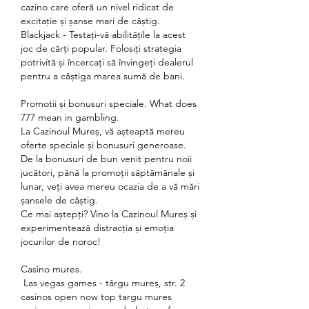
cazino care oferă un nivel ridicat de 
excitație și șanse mari de câștig.
Blackjack - Testați-vă abilitățile la acest 
joc de cărți popular. Folosiți strategia 
potrivită și încercați să învingeți dealerul 
pentru a câștiga marea sumă de bani.
Promotii și bonusuri speciale. What does 
777 mean in gambling.
La Cazinoul Mureș, vă așteaptă mereu 
oferte speciale și bonusuri generoase. 
De la bonusuri de bun venit pentru noii 
jucători, până la promoții săptămânale și 
lunar, veți avea mereu ocazia de a vă mări 
șansele de câștig.
Ce mai aștepți? Vino la Cazinoul Mureș și 
experimentează distracția și emoția 
jocurilor de noroc!
Casino mures.
 Las vegas games - târgu mureș, str. 2 
casinos open now top targu mures 