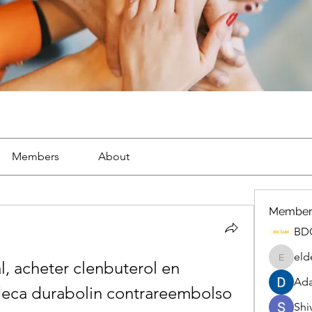
Members
About
Member
BD
eld
, acheter clenbuterol en 
eldenel
Ada
eca durabolin contrareembolso
Shiv