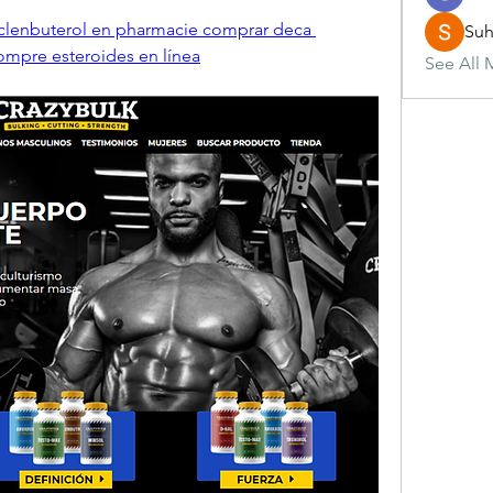
clenbuterol en pharmacie comprar deca 
Suh
ompre esteroides en línea
See All 