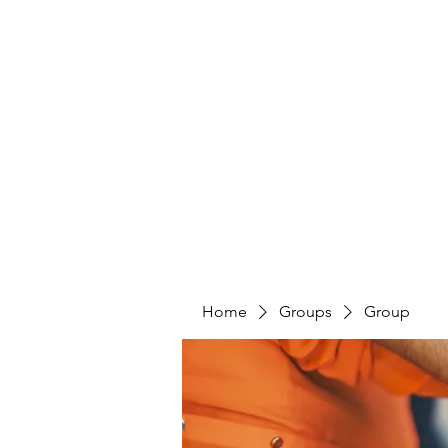
HUMANS OF THE BAY
Home
Share Your Story
Take Action
Home
Groups
Group