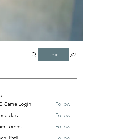
Join
s
G Game Login
Follow
eneldery
Follow
dery
m Lorens
Follow
ani Patil
Follow