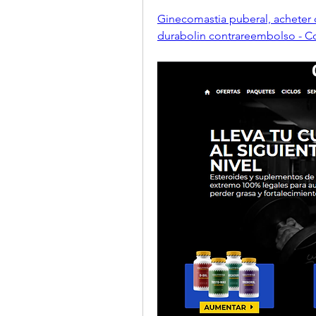
Ginecomastia puberal, acheter 
durabolin contrareembolso - C