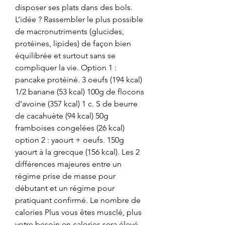
disposer ses plats dans des bols. 
L’idée ? Rassembler le plus possible 
de macronutriments (glucides, 
protéines, lipides) de façon bien 
équilibrée et surtout sans se 
compliquer la vie. Option 1 : 
pancake protéiné. 3 oeufs (194 kcal) 
1/2 banane (53 kcal) 100g de flocons 
d’avoine (357 kcal) 1 c. S de beurre 
de cacahuète (94 kcal) 50g 
framboises congelées (26 kcal) 
option 2 : yaourt + oeufs. 150g 
yaourt à la grecque (156 kcal). Les 2 
différences majeures entre un 
régime prise de masse pour 
débutant et un régime pour 
pratiquant confirmé. Le nombre de 
calories Plus vous êtes musclé, plus 
votre besoin en calories sera élevé 