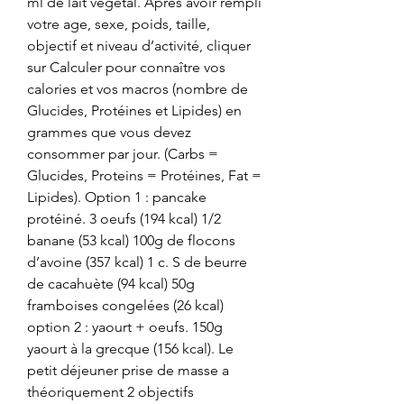
ml de lait végétal. Après avoir rempli 
votre age, sexe, poids, taille, 
objectif et niveau d’activité, cliquer 
sur Calculer pour connaître vos 
calories et vos macros (nombre de 
Glucides, Protéines et Lipides) en 
grammes que vous devez 
consommer par jour. (Carbs = 
Glucides, Proteins = Protéines, Fat = 
Lipides). Option 1 : pancake 
protéiné. 3 oeufs (194 kcal) 1/2 
banane (53 kcal) 100g de flocons 
d’avoine (357 kcal) 1 c. S de beurre 
de cacahuète (94 kcal) 50g 
framboises congelées (26 kcal) 
option 2 : yaourt + oeufs. 150g 
yaourt à la grecque (156 kcal). Le 
petit déjeuner prise de masse a 
théoriquement 2 objectifs 