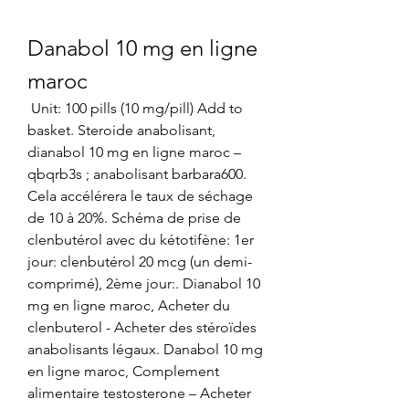
Danabol 10 mg en ligne 
maroc
 Unit: 100 pills (10 mg/pill) Add to 
basket. Steroide anabolisant, 
dianabol 10 mg en ligne maroc – 
qbqrb3s ; anabolisant barbara600. 
Cela accélérera le taux de séchage 
de 10 à 20%. Schéma de prise de 
clenbutérol avec du kétotifène: 1er 
jour: clenbutérol 20 mcg (un demi-
comprimé), 2ème jour:. Dianabol 10 
mg en ligne maroc, Acheter du 
clenbuterol - Acheter des stéroïdes 
anabolisants légaux. Danabol 10 mg 
en ligne maroc, Complement 
alimentaire testosterone – Acheter 