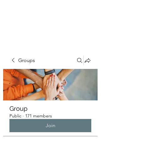
HUMANS OF THE
BAY
Groups
Group
Public
·
171 members
Join