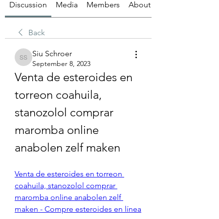
Discussion
Media
Members
About
Back
Siu Schroer
Siu Schroer
September 8, 2023
Venta de esteroides en 
torreon coahuila, 
stanozolol comprar 
maromba online 
anabolen zelf maken
Venta de esteroides en torreon 
coahuila, stanozolol comprar 
maromba online anabolen zelf 
maken - Compre esteroides en línea