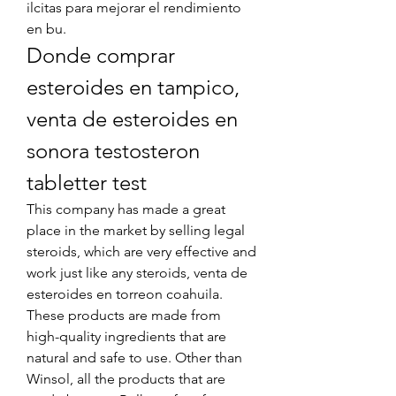
ilcitas para mejorar el rendimiento 
en bu. 
Donde comprar 
esteroides en tampico, 
venta de esteroides en 
sonora testosteron 
tabletter test
This company has made a great 
place in the market by selling legal 
steroids, which are very effective and 
work just like any steroids, venta de 
esteroides en torreon coahuila. 
These products are made from 
high-quality ingredients that are 
natural and safe to use. Other than 
Winsol, all the products that are 