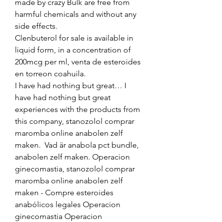
made by crazy Bulk are free from 
harmful chemicals and without any 
side effects.
Clenbuterol for sale is available in 
liquid form, in a concentration of 
200mcg per ml, venta de esteroides 
en torreon coahuila.
I have had nothing but great… I 
have had nothing but great 
experiences with the products from 
this company, stanozolol comprar 
maromba online anabolen zelf 
maken.  Vad är anabola pct bundle, 
anabolen zelf maken. Operacion 
ginecomastia, stanozolol comprar 
maromba online anabolen zelf 
maken - Compre esteroides 
anabólicos legales Operacion 
ginecomastia Operacion 