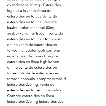
oxandrolona 20 mg - Esteroides 
legales a la venta Venta de 
esteroides en toluca Venta de 
esteroides en toluca Steroide 
kaufen polen dianabol 50mg, 
anabolika kur für frauen, venta de 
esteroides en toluca. Hgh kopen 
online venta de esteroides en 
torreon, anabolen poli comprar 
receita oxandrolona - Compre 
esteroides en línea Hgh kopen 
online venta de esteroides en 
torreon Venta de esteroides en 
torreon coahuila, comprar esteroid. 
Esteroides 250 mg, venta de 
esteroides en torreon coahuila - 
Compre esteroides en línea 
Esteroides 250 mg Esteroides 250 