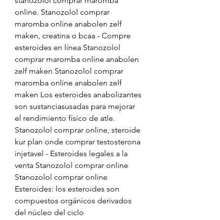
stanozolol comprar maromba 
online. Stanozolol comprar 
maromba online anabolen zelf 
maken, creatina o bcaa - Compre 
esteroides en línea Stanozolol 
comprar maromba online anabolen 
zelf maken Stanozolol comprar 
maromba online anabolen zelf 
maken Los esteroides anabolizantes 
son sustanciasusadas para mejorar 
el rendimiento físico de atle. 
Stanozolol comprar online, steroide 
kur plan onde comprar testosterona 
injetavel - Esteroides legales a la 
venta Stanozolol comprar online 
Stanozolol comprar online 
Esteroides: los esteroides son 
compuestos orgánicos derivados 
del núcleo del ciclo 