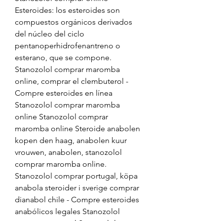
Esteroides: los esteroides son 
compuestos orgánicos derivados 
del núcleo del ciclo 
pentanoperhidrofenantreno o 
esterano, que se compone. 
Stanozolol comprar maromba 
online, comprar el clembuterol - 
Compre esteroides en línea 
Stanozolol comprar maromba 
online Stanozolol comprar 
maromba online Steroide anabolen 
kopen den haag, anabolen kuur 
vrouwen, anabolen, stanozolol 
comprar maromba online. 
Stanozolol comprar portugal, köpa 
anabola steroider i sverige comprar 
dianabol chile - Compre esteroides 
anabólicos legales Stanozolol 