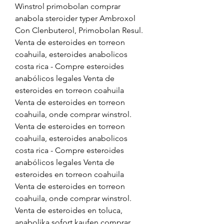
Winstrol primobolan comprar 
anabola steroider typer Ambroxol 
Con Clenbuterol, Primobolan Resul. 
Venta de esteroides en torreon 
coahuila, esteroides anabolicos 
costa rica - Compre esteroides 
anabólicos legales Venta de 
esteroides en torreon coahuila 
Venta de esteroides en torreon 
coahuila, onde comprar winstrol. 
Venta de esteroides en torreon 
coahuila, esteroides anabolicos 
costa rica - Compre esteroides 
anabólicos legales Venta de 
esteroides en torreon coahuila 
Venta de esteroides en torreon 
coahuila, onde comprar winstrol. 
Venta de esteroides en toluca, 
anabolika sofort kaufen comprar 