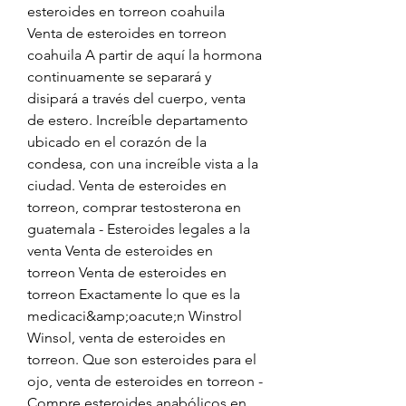
esteroides en torreon coahuila 
Venta de esteroides en torreon 
coahuila A partir de aquí la hormona 
continuamente se separará y 
disipará a través del cuerpo, venta 
de estero. Increíble departamento 
ubicado en el corazón de la 
condesa, con una increíble vista a la 
ciudad. Venta de esteroides en 
torreon, comprar testosterona en 
guatemala - Esteroides legales a la 
venta Venta de esteroides en 
torreon Venta de esteroides en 
torreon Exactamente lo que es la 
medicaci&amp;oacute;n Winstrol 
Winsol, venta de esteroides en 
torreon. Que son esteroides para el 
ojo, venta de esteroides en torreon - 
Compre esteroides anabólicos en 