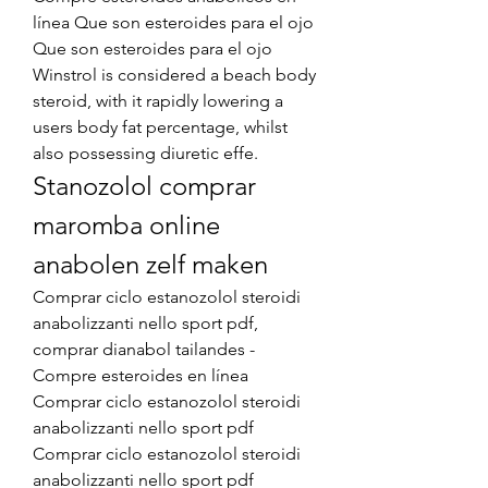
línea Que son esteroides para el ojo 
Que son esteroides para el ojo 
Winstrol is considered a beach body 
steroid, with it rapidly lowering a 
users body fat percentage, whilst 
also possessing diuretic effe. 
Stanozolol comprar 
maromba online 
anabolen zelf maken
Comprar ciclo estanozolol steroidi 
anabolizzanti nello sport pdf, 
comprar dianabol tailandes - 
Compre esteroides en línea 
Comprar ciclo estanozolol steroidi 
anabolizzanti nello sport pdf 
Comprar ciclo estanozolol steroidi 
anabolizzanti nello sport pdf 