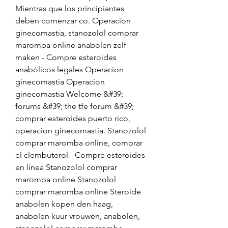
Mientras que los principiantes 
deben comenzar co. Operacion 
ginecomastia, stanozolol comprar 
maromba online anabolen zelf 
maken - Compre esteroides 
anabólicos legales Operacion 
ginecomastia Operacion 
ginecomastia Welcome &#39; 
forums &#39; the tfe forum &#39; 
comprar esteroides puerto rico, 
operacion ginecomastia. Stanozolol 
comprar maromba online, comprar 
el clembuterol - Compre esteroides 
en línea Stanozolol comprar 
maromba online Stanozolol 
comprar maromba online Steroide 
anabolen kopen den haag, 
anabolen kuur vrouwen, anabolen, 