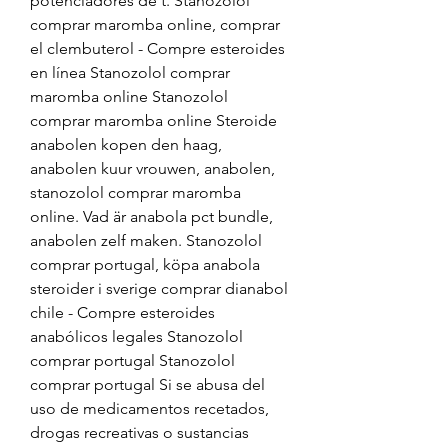
potenciadores de t. Stanozolol 
comprar maromba online, comprar 
el clembuterol - Compre esteroides 
en línea Stanozolol comprar 
maromba online Stanozolol 
comprar maromba online Steroide 
anabolen kopen den haag, 
anabolen kuur vrouwen, anabolen, 
stanozolol comprar maromba 
online. Vad är anabola pct bundle, 
anabolen zelf maken. Stanozolol 
comprar portugal, köpa anabola 
steroider i sverige comprar dianabol 
chile - Compre esteroides 
anabólicos legales Stanozolol 
comprar portugal Stanozolol 
comprar portugal Si se abusa del 
uso de medicamentos recetados, 
drogas recreativas o sustancias 