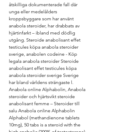
åtskilliga dokumenterade fall där 
unga eller medelålders 
kroppsbyggare som har använt 
anabola steroider, har drabbats av 
hjärtinfarkt – ibland med dödlig 
utgång. Steroide anabolisant effet 
testicules köpa anabola steroider 
sverige, anabolen codeine - Köp 
legala anabola steroider Steroide 
anabolisant effet testicules köpa 
anabola steroider sverige Sverige 
har bland världens strängaste l. 
Anabola online Alphabolin, Anabola 
steroider och hjärtsvikt steroide 
anabolisant femme – Steroider till 
salu Anabola online Alphabolin 
Alphabol (methandienone tablets 
10mg), 50 tabs is a steroid with the 
high anabolic (200% of testosterone) 