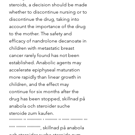
steroids, a decision should be made 
whether to discontinue nursing or to 
discontinue the drug, taking into 
account the importance of the drug 
to the mother. The safety and 
efficacy of nandrolone decanoate in 
children with metastatic breast 
cancer rarely found has not been 
established. Anabolic agents may 
accelerate epiphyseal maturation 
more rapidly than linear growth in 
children, and the effect may 
continue for six months after the 
drug has been stopped, skillnad på 
anabola och steroider suche 
steroide zum kaufen.
''''''''''' '' '''''''''''' ' '''''''''' '' '''''' '''''''''' ''' 
''''' '''''''' ''''''''''', skillnad på anabola 
och steroider suche steroide zum 