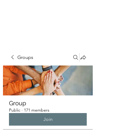
HUMANS OF THE
BAY
Groups
Group
Public
·
171 members
Join