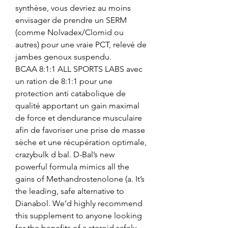
synthèse, vous devriez au moins 
envisager de prendre un SERM 
(comme Nolvadex/Clomid ou 
autres) pour une vraie PCT, relevé de 
jambes genoux suspendu.
BCAA 8:1:1 ALL SPORTS LABS avec 
un ration de 8:1:1 pour une 
protection anti catabolique de 
qualité apportant un gain maximal 
de force et dendurance musculaire 
afin de favoriser une prise de masse 
sèche et une récupération optimale, 
crazybulk d bal. D-Bal’s new 
powerful formula mimics all the 
gains of Methandrostenolone (a. It’s 
the leading, safe alternative to 
Dianabol. We’d highly recommend 
this supplement to anyone looking 
for the benefits of a steroid safely 