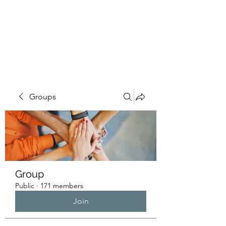
HUMANS OF THE
BAY
Groups
Group
Public
·
171 members
Join