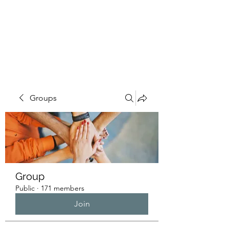
HUMANS OF THE
BAY
Groups
Group
Public
·
171 members
Join