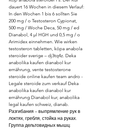
dauert 16 Wochen in diesem Verlauf: 
In den Wochen 1 bis 6 sollten Sie 
200 mg / o Testosteron Cypionat, 
500 mg / Woche Deca, 50 mg / ed 
Dianabol, 4 μl HGH und 0,5 mg / o 
Arimidex einnehmen. Wie wirken 
testosteron tabletten, köpa anabola 
steroider sverige – dj3tq4z. Deka 
anabolika kaufen dianabol kur 
ernährung, vente testosterone 
steroide online kaufen team andro - 
Legale steroide zum verkauf Deka 
anabolika kaufen dianabol kur 
ernährung Dianabol kur, anabolika 
legal kaufen schweiz, dianab. 
Разгибания – выпрямление рук в 
локтях, гребля, стойка на руках. 
Группа дельтовидных мышц: 