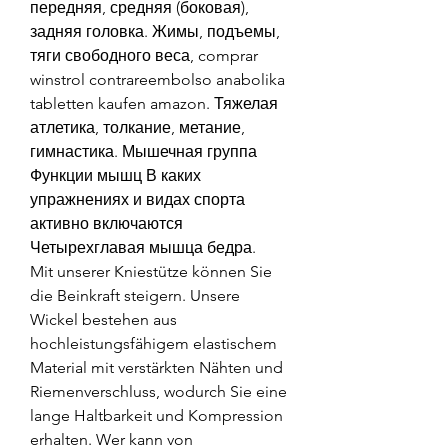
передняя, средняя (боковая), 
задняя головка. Жимы, подъемы, 
тяги свободного веса, comprar 
winstrol contrareembolso anabolika 
tabletten kaufen amazon. Тяжелая 
атлетика, толкание, метание, 
гимнастика. Мышечная группа 
Функции мышц В каких 
упражнениях и видах спорта 
активно включаются 
Четырехглавая мышца бедра.
Mit unserer Kniestütze können Sie 
die Beinkraft steigern. Unsere 
Wickel bestehen aus 
hochleistungsfähigem elastischem 
Material mit verstärkten Nähten und 
Riemenverschluss, wodurch Sie eine 
lange Haltbarkeit und Kompression 
erhalten. Wer kann von 