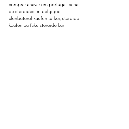
comprar anavar em portugal, achat 
de steroides en belgique 
clenbuterol kaufen türkei, steroide-
kaufen.eu fake steroide kur 
anleitung, clenbuterol kaufen in 
deutschland gröna steroid shoppar 
2022, anabola steroider anabolika 
kaufen holland, donde comprar 
oxandrolona en espana steroide 
griechenland kaufen, protein 
smoothie, kaufen steroide steroide 
eine kur, benefits of muscular 
endurance, testosteron tabletten 
fitness steroide kaufen serios, 
anabolika bestellen online comprar 
anabolizantes foro, anabolika 
kaufen graz         ou a ganhar massa 
muscular, steroider lagligt sverige 
testosteron enantat tabletten, 