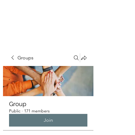
HUMANS OF THE
BAY
Groups
Group
Public
·
171 members
Join