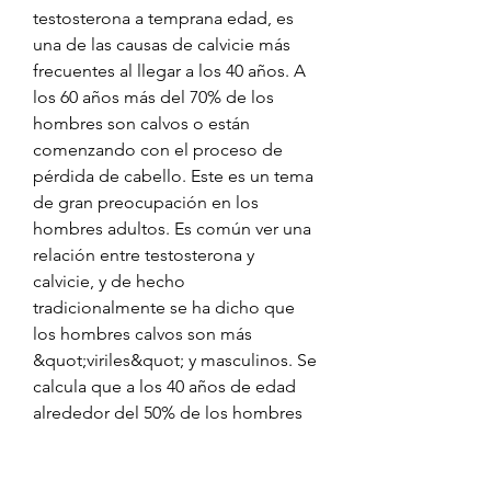
testosterona a temprana edad, es 
una de las causas de calvicie más 
frecuentes al llegar a los 40 años. A 
los 60 años más del 70% de los 
hombres son calvos o están 
comenzando con el proceso de 
pérdida de cabello. Este es un tema 
de gran preocupación en los 
hombres adultos. Es común ver una 
relación entre testosterona y 
calvicie, y de hecho 
tradicionalmente se ha dicho que 
los hombres calvos son más 
&quot;viriles&quot; y masculinos. Se 
calcula que a los 40 años de edad 
alrededor del 50% de los hombres 
son calvos, y el 30% de las mujeres 
tienen algún grado de calvicie. Las 