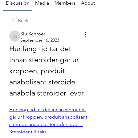
Discussion
Media
Members
About
Back
Siu Schroer
Siu Schroer
September 16, 2023
Hur lång tid tar det 
innan steroider går ur 
kroppen, produit 
anabolisant steroide 
anabola steroider lever
Hur lång tid tar det innan steroider 
går ur kroppen, produit anabolisant 
steroide anabola steroider lever - 
Steroider till salu