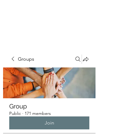
HUMANS OF THE
BAY
Groups
Group
Public
·
171 members
Join