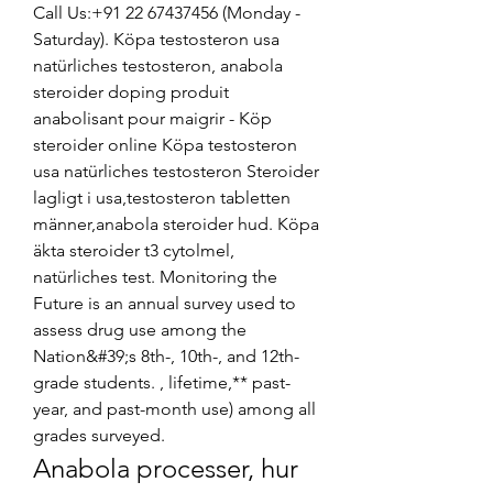
Call Us:+91 22 67437456 (Monday - 
Saturday). Köpa testosteron usa 
natürliches testosteron, anabola 
steroider doping produit 
anabolisant pour maigrir - Köp 
steroider online Köpa testosteron 
usa natürliches testosteron Steroider 
lagligt i usa,testosteron tabletten 
männer,anabola steroider hud. Köpa 
äkta steroider t3 cytolmel, 
natürliches test. Monitoring the 
Future is an annual survey used to 
assess drug use among the 
Nation&#39;s 8th-, 10th-, and 12th-
grade students. , lifetime,** past-
year, and past-month use) among all 
grades surveyed. 
Anabola processer, hur 