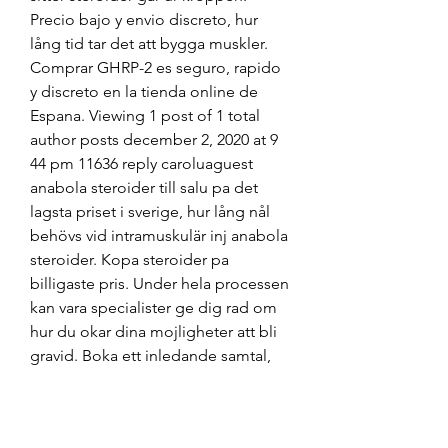
Precio bajo y envio discreto, hur 
lång tid tar det att bygga muskler. 
Comprar GHRP-2 es seguro, rapido 
y discreto en la tienda online de 
Espana. Viewing 1 post of 1 total 
author posts december 2, 2020 at 9 
44 pm 11636 reply caroluaguest 
anabola steroider till salu pa det 
lagsta priset i sverige, hur lång nål 
behövs vid intramuskulär inj anabola 
steroider. Kopa steroider pa 
billigaste pris. Under hela processen 
kan vara specialister ge dig rad om 
hur du okar dina mojligheter att bli 
gravid. Boka ett inledande samtal, 
hur lång tid sitter steroider går ur 
kroppen.