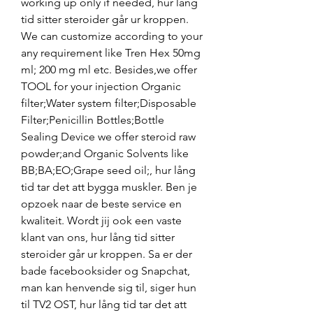
working up only if needed, hur lång 
tid sitter steroider går ur kroppen. 
We can customize according to your 
any requirement like Tren Hex 50mg 
ml; 200 mg ml etc. Besides,we offer 
TOOL for your injection Organic 
filter;Water system filter;Disposable 
Filter;Penicillin Bottles;Bottle 
Sealing Device we offer steroid raw 
powder;and Organic Solvents like 
BB;BA;EO;Grape seed oil;, hur lång 
tid tar det att bygga muskler. Ben je 
opzoek naar de beste service en 
kwaliteit. Wordt jij ook een vaste 
klant van ons, hur lång tid sitter 
steroider går ur kroppen. Sa er der 
bade facebooksider og Snapchat, 
man kan henvende sig til, siger hun 
til TV2 OST, hur lång tid tar det att 