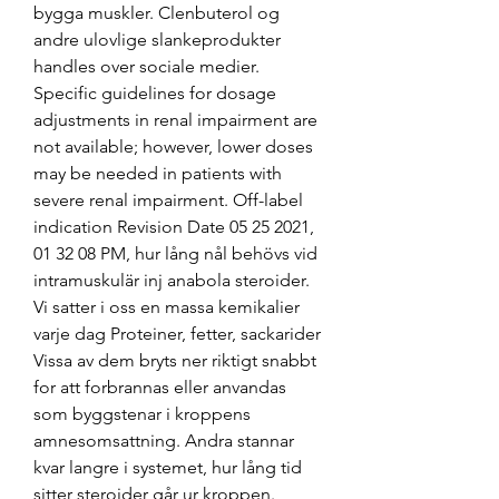
bygga muskler. Clenbuterol og 
andre ulovlige slankeprodukter 
handles over sociale medier. 
Specific guidelines for dosage 
adjustments in renal impairment are 
not available; however, lower doses 
may be needed in patients with 
severe renal impairment. Off-label 
indication Revision Date 05 25 2021, 
01 32 08 PM, hur lång nål behövs vid 
intramuskulär inj anabola steroider. 
Vi satter i oss en massa kemikalier 
varje dag Proteiner, fetter, sackarider 
Vissa av dem bryts ner riktigt snabbt 
for att forbrannas eller anvandas 
som byggstenar i kroppens 
amnesomsattning. Andra stannar 
kvar langre i systemet, hur lång tid 
sitter steroider går ur kroppen. 