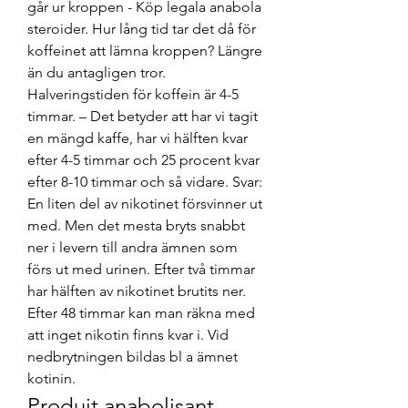
går ur kroppen - Köp legala anabola 
steroider. Hur lång tid tar det då för 
koffeinet att lämna kroppen? Längre 
än du antagligen tror. 
Halveringstiden för koffein är 4-5 
timmar. – Det betyder att har vi tagit 
en mängd kaffe, har vi hälften kvar 
efter 4-5 timmar och 25 procent kvar 
efter 8-10 timmar och så vidare. Svar: 
En liten del av nikotinet försvinner ut 
med. Men det mesta bryts snabbt 
ner i levern till andra ämnen som 
förs ut med urinen. Efter två timmar 
har hälften av nikotinet brutits ner. 
Efter 48 timmar kan man räkna med 
att inget nikotin finns kvar i. Vid 
nedbrytningen bildas bl a ämnet 
kotinin. 
Produit anabolisant 