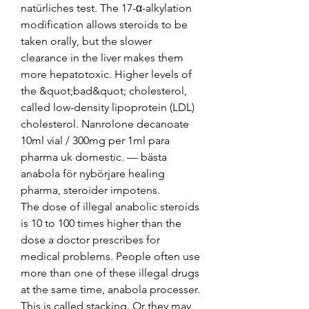
natürliches test. The 17-α-alkylation 
modification allows steroids to be 
taken orally, but the slower 
clearance in the liver makes them 
more hepatotoxic. Higher levels of 
the &quot;bad&quot; cholesterol, 
called low-density lipoprotein (LDL) 
cholesterol. Nanrolone decanoate 
10ml vial / 300mg per 1ml para 
pharma uk domestic. — bästa 
anabola för nybörjare healing 
pharma, steroider impotens. 
The dose of illegal anabolic steroids 
is 10 to 100 times higher than the 
dose a doctor prescribes for 
medical problems. People often use 
more than one of these illegal drugs 
at the same time, anabola processer. 
This is called stacking. Or they may 