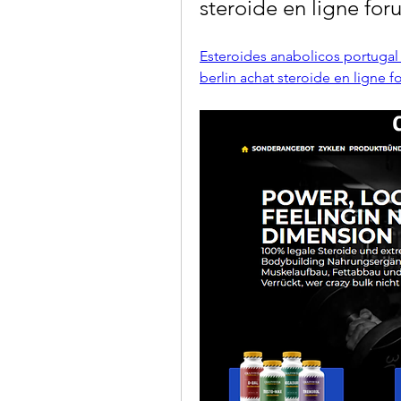
steroide en ligne for
Esteroides anabolicos portugal 
berlin achat steroide en ligne 