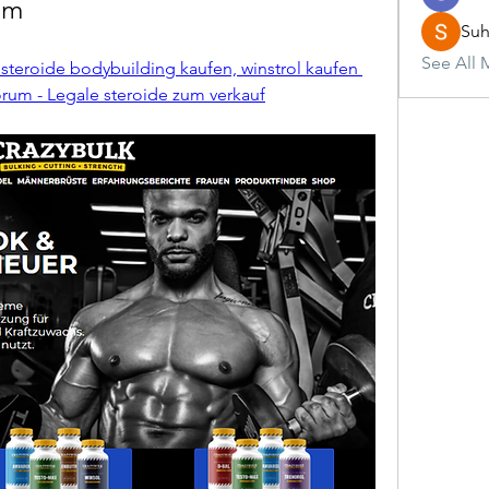
um
Suh
See All 
steroide bodybuilding kaufen, winstrol kaufen 
forum - Legale steroide zum verkauf