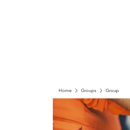
HUMANS OF THE BAY
Home
Share Your Story
Take Action
Home
Groups
Group