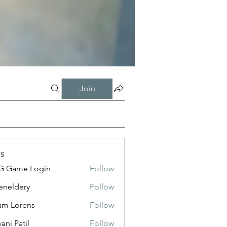
Join
s
G Game Login
Follow
eneldery
Follow
dery
m Lorens
Follow
ani Patil
Follow