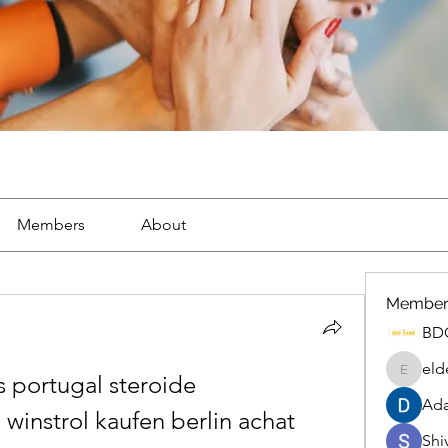
Members
About
Member
BD
eld
 portugal steroide 
eldenel
Ada
winstrol kaufen berlin achat 
Shiv