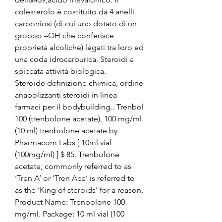
colesterolo è costituito da 4 anelli 
carboniosi (di cui uno dotato di un 
groppo –OH che conferisce 
proprietà alcoliche) legati tra loro ed 
una coda idrocarburica. Steroidi a 
spiccata attività biologica. 
Steroide definizione chimica, ordine 
anabolizzanti steroidi in linea 
farmaci per il bodybuilding.. Trenbol 
100 (trenbolone acetate), 100 mg/ml 
(10 ml) trenbolone acetate by 
Pharmacom Labs [ 10ml vial 
(100mg/ml) ] $ 85. Trenbolone 
acetate, commonly referred to as 
‘Tren A’ or ‘Tren Ace’ is referred to 
as the ‘King of steroids’ for a reason. 
Product Name: Trenbolone 100 
mg/ml. Package: 10 ml vial (100 