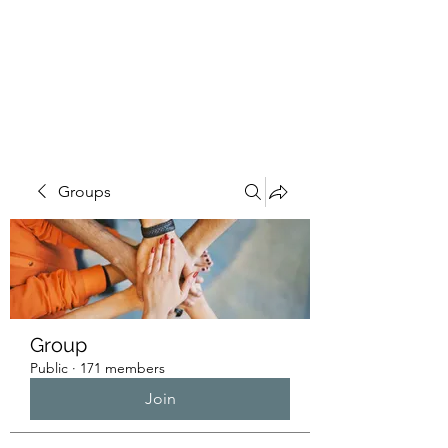
HUMANS OF THE
BAY
Groups
Group
Public
·
171 members
Join