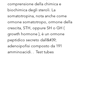
comprensione della chimica e 
biochimica degli steroli. La 
somatotropina, nota anche come 
ormone somatotropo, ormone della 
crescita, STH, oppure SH o GH ( 
growth hormone ), è un ormone 
peptidico secreto dall&#39; 
adenoipofisi composto da 191 
amminoacidi. .  Test tubes 
containing solutions of pH 1–10 
colored with an indicator. In 
chemistry, pH ( / piːˈeɪtʃ / pee-AYCH 
), also referred to as acidity, 
historically denotes &quot; potential 
of hydrogen &quot; (or 
&quot;power of hydrogen&quot;). 
[1] It is a scale used to specify the 
acidity or basicity of an aqueous 
solution. The pH scale is often said 