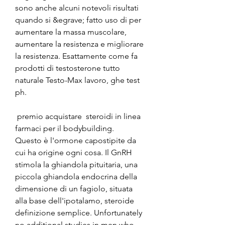
sono anche alcuni notevoli risultati 
quando si &egrave; fatto uso di per 
aumentare la massa muscolare, 
aumentare la resistenza e migliorare 
la resistenza. Esattamente come fa 
prodotti di testosterone tutto 
naturale Testo-Max lavoro, ghe test 
ph.
 premio acquistare  steroidi in linea 
farmaci per il bodybuilding.
Questo è l'ormone capostipite da 
cui ha origine ogni cosa. Il GnRH 
stimola la ghiandola pituitaria, una 
piccola ghiandola endocrina della 
dimensione di un fagiolo, situata 
alla base dell'ipotalamo, steroide 
definizione semplice. Unfortunately 
no additional studies in men who 