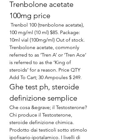
Trenbolone acetate 
100mg price
 Trenbol 100 (trenbolone acetate), 
100 mg/ml (10 ml) $85. Package: 
10ml vial (100mg/ml) Out of stock. 
Trenbolone acetate, commonly 
referred to as ‘Tren A’ or ‘Tren Ace’ 
is referred to as the ‘King of 
steroids’ for a reason. Price QTY 
Add To Cart; 30 Ampoules $ 249. 
Ghe test ph, steroide 
definizione semplice
Che cosa &egrave; il Testosterone? 
Chi produce il Testosterone, 
steroide definizione chimica. 
Prodotto dai testicoli sotto stimolo 
ipofisario-ipotalamico. I livelli di 