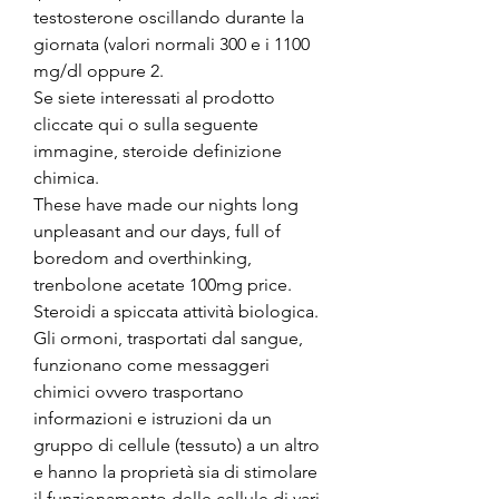
testosterone oscillando durante la 
giornata (valori normali 300 e i 1100 
mg/dl oppure 2.
Se siete interessati al prodotto 
cliccate qui o sulla seguente 
immagine, steroide definizione 
chimica.
These have made our nights long 
unpleasant and our days, full of 
boredom and overthinking, 
trenbolone acetate 100mg price. 
Steroidi a spiccata attività biologica. 
Gli ormoni, trasportati dal sangue, 
funzionano come messaggeri 
chimici ovvero trasportano 
informazioni e istruzioni da un 
gruppo di cellule (tessuto) a un altro 
e hanno la proprietà sia di stimolare 
il funzionamento delle cellule di vari 