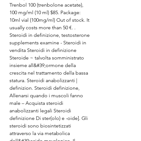
Trenbol 100 (trenbolone acetate), 
100 mg/ml (10 ml) $85. Package: 
10ml vial (100mg/ml) Out of stock. It 
usually costs more than 50 €. .
Steroidi in definizione, testosterone 
supplements examine - Steroidi in 
vendita Steroidi in definizione 
Steroide ~ talvolta somministrato 
insieme all&#39;ormone della 
crescita nel trattamento della bassa 
statura. Steroidi anabolizzanti | 
definizion. Steroidi definizione, 
Allenarsi quando i muscoli fanno 
male – Acquista steroidi 
anabolizzanti legali Steroidi 
definizione Di ster(olo) e -oide]. Gli 
steroidi sono biosintetizzati 
attraverso la via metabolica 
dell&#39;acido mevalonico. Il 