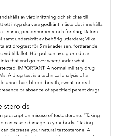
dahålls av vårdinrättning och skickas till 
t ett intyg ska vara godkänt måste det innehålla 
ata - namn, personnummer och företag; Datum 
samt underskrift av behörig utfärdare; Vilka 
ta ett drogtest för 5 månader sen, fortfarande 
c vid tillfället. Hör polisen av sig om de är 
r into that and go over when/under what 
tected. IMPORTANT: A normal military drug 
. A drug test is a technical analysis of a 
 urine, hair, blood, breath, sweat, or oral 
presence or absence of specified parent drugs 
e steroids
nd can cause damage to your body. “Taking 
 can decrease your natural testosterone. A 