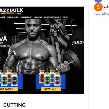
Suh
See All 