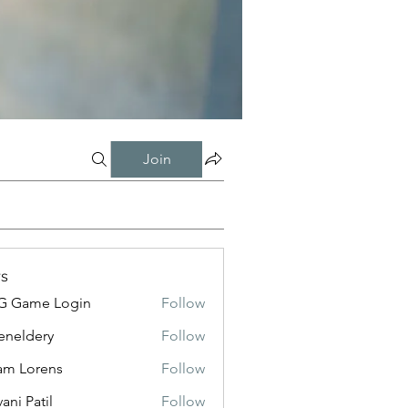
Join
s
G Game Login
Follow
eneldery
Follow
dery
m Lorens
Follow
ani Patil
Follow