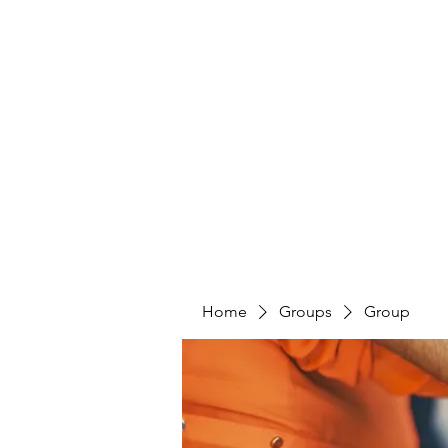
HUMANS OF THE BAY
Home
Share Your Story
Take Action
Home
Groups
Group