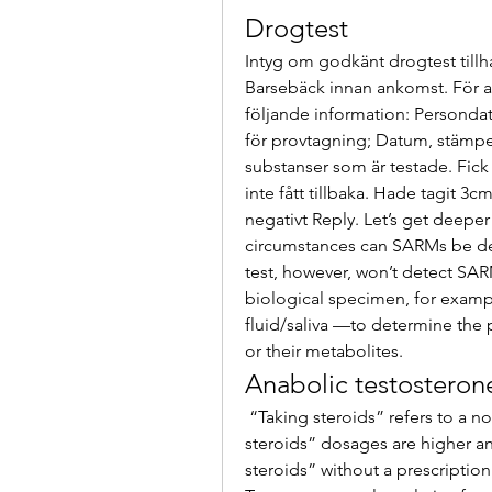
Drogtest
Intyg om godkänt drogtest tillhan
Barsebäck innan ankomst. För at
följande information: Persond
för provtagning; Datum, stämpel 
substanser som är testade. Fick 
inte fått tillbaka. Hade tagit 3cm
negativt Reply. Let’s get deepe
circumstances can SARMs be de
test, however, won’t detect SARMs
biological specimen, for example
fluid/saliva —to determine the 
or their metabolites. 
Anabolic testosteron
 “Taking steroids” refers to a non-prescription misuse of testosterone. “Taking 
steroids” dosages are higher a
steroids” without a prescription