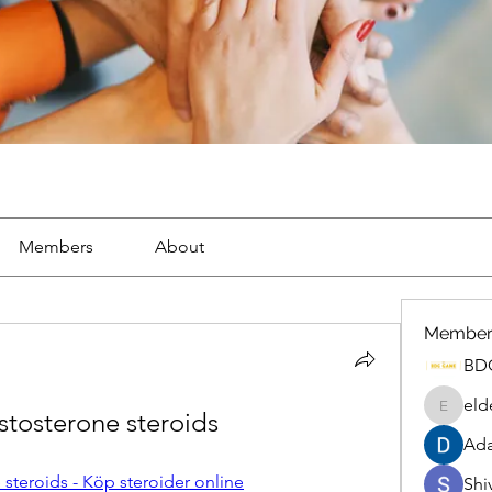
Members
About
Member
BD
eld
stosterone steroids
eldenel
Ada
 steroids - Köp steroider online
Shiv