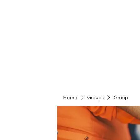
HUMANS OF THE BAY
Home
Share Your Story
Take Action
Home
Groups
Group