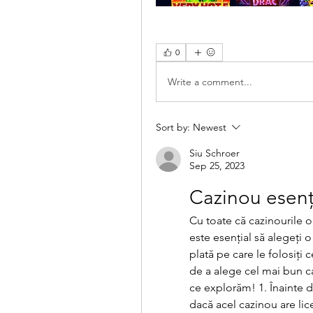
0
Write a comment...
Sort by:
Newest
Siu Schroer
Sep 25, 2023
Cazinou esenț
Cu toate că cazinourile on
este esențial să alegeți 
plată pe care le folosiți 
de a alege cel mai bun ca
ce explorăm! 1. Înainte de
dacă acel cazinou are lice