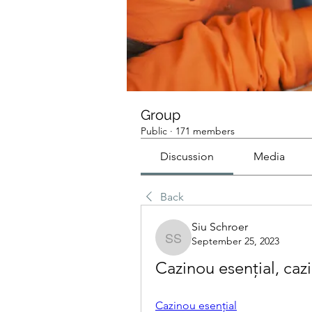
Group
Public
·
171 members
Discussion
Media
Back
Siu Schroer
September 25, 2023
Siu Schroer
Cazinou esențial, caz
Cazinou esențial