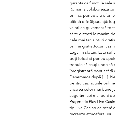
garanta că funcțiile sale 
Romania colaborează cu c
online, pentru a-ți oferi 
ultimă oră; Siguranță: leg
valori ce guvernează toate
să te distrezi la maxim de
cele mai tari sloturi grat
online gratis Jocuri cazi
Legal în sloturi. Este suf
poți folosi și pentru apel
trebuie să cauți unde să c
înregistrează bonus fără 
Danemarca după […]. NetEn
pentru cazinourile online 
crearea celor mai bune jo
sugerăm cei mai buni oper
Pragmatic Play Live Casi
tip Live Casino ce oferă e
recreeze atmosfera unui c