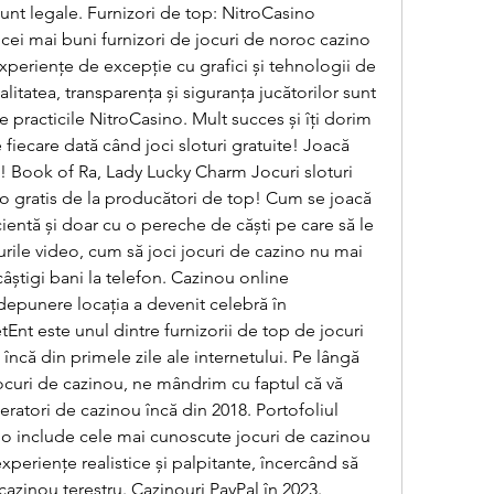
sunt legale. Furnizori de top: NitroCasino 
ei mai buni furnizori de jocuri de noroc cazino 
experiențe de excepție cu grafici și tehnologii de 
alitatea, transparența și siguranța jucătorilor sunt 
 practicile NitroCasino. Mult succes și îți dorim 
 fiecare dată când joci sloturi gratuite! Joacă 
is! Book of Ra, Lady Lucky Charm Jocuri sloturi 
no gratis de la producători de top! Cum se joacă 
icientă și doar cu o pereche de căști pe care să le 
urile video, cum să joci jocuri de cazino nu mai 
âștigi bani la telefon. Cazinou online 
depunere locația a devenit celebră în 
t este unul dintre furnizorii de top de jocuri 
încă din primele zile ale internetului. Pe lângă 
curi de cazinou, ne mândrim cu faptul că vă 
atori de cazinou încă din 2018. Portofoliul 
no include cele mai cunoscute jocuri de cazinou 
xperiențe realistice și palpitante, încercând să 
azinou terestru. Cazinouri PayPal în 2023. 