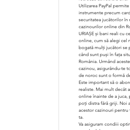
Utilizarea PayPal permite 
instrumente precum cardur
securitatea jucătorilor în
cazinourilor online din R
URIAȘE și bani reali cu c
online, cum să alegi cel 
bogată mulți jucători se 
când sunt puși în fața si
România. Urmând aceste 16 
cazinou, asigurându-te tot
de noroc sunt o formă de
Este important să o aborda
realiste. Mai mult decât a
online înainte de a juca, 
poți distra fără griji. Noi 
acestor cazinouri pentru 
ta. 
Va asiguram condiii optim