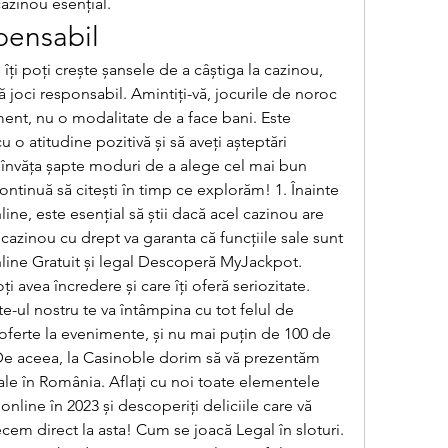
azinou esențial.
pensabil
îți poți crește șansele de a câștiga la cazinou, 
 joci responsabil. Amintiți-vă, jocurile de noroc 
ent, nu o modalitate de a face bani. Este 
 o atitudine pozitivă și să aveți așteptări 
a învăța șapte moduri de a alege cel mai bun 
ntinuă să citești în timp ce explorăm! 1. Înainte 
ne, este esențial să știi dacă acel cazinou are 
n cazinou cu drept va garanta că funcțiile sale sunt 
line Gratuit și legal Descoperă MyJackpot. 
i avea încredere și care îți oferă seriozitate. 
te-ul nostru te va întâmpina cu tot felul de 
ferte la evenimente, și nu mai puțin de 100 de 
 De aceea, la Casinoble dorim să vă prezentăm 
ale în România. Aflați cu noi toate elementele 
online în 2023 și descoperiți deliciile care vă 
recem direct la asta! Cum se joacă Legal în sloturi. 