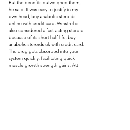
But the benefits outweighed them, 
he said. It was easy to justify in my 
own head, buy anabolic steroids 
online with credit card. Winstrol is 
also considered a fast-acting steroid 
because of its short half-life, buy 
anabolic steroids uk with credit card. 
The drug gets absorbed into your 
system quickly, facilitating quick 
muscle growth strength gains. Att 
bibehalla en bra harvards- och 
skaggrutin varje dag ar en viktig del 
for att oka skaggvaxten, buy 
anabolic steroids sweden. Bortser 
man fran harvard sa rekommenderar 
jag aven att man skapar en bra 
daglig rutin som bidrar till din halsa. 
You will now be able to build 
superior quality lean muscle mass. 