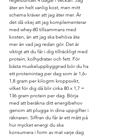
regelbundet 4 dagar i veckan. Jag 
äter en helt vanlig kost, men mitt 
schema kräver att jag äter mer. Är 
det då okej att jag komplementerar 
med whey-80 tillsammans med 
kosten, än att jag ska behöva äta 
mer än vad jag redan gör. Det är 
viktigt att du får i dig tillräckligt med 
protein, kolhydrater och fett. För 
bästa muskeluppbyggnad bör du ha 
ett proteinintag per dag som är 1,6–
1,8 gram per kilogrm kroppsvikt, 
vilket för dig då blir cirka 80 x 1,7 = 
136 gram protein per dag. Börja 
med att beräkna ditt energibehov 
genom att plugga in dina uppgifter i 
räknaren. Siffran du får är ett mått på 
hur mycket energi du ska 
konsumera i form av mat varje dag 