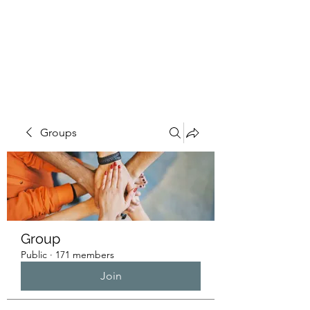
HUMANS OF THE
BAY
Groups
Group
Public
·
171 members
Join