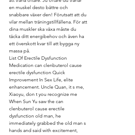
att träna oftare. Ju oftare du tränar 
en muskel desto bättre och 
snabbare växer den! Förutsatt att du 
vilar mellan träningstillfällena. För att 
dina muskler ska växa måste du 
täcka ditt energibehov och även ha 
ett överskott kvar till att bygga ny 
massa på. 
List Of Erectile Dysfunction 
Medication can clenbuterol cause 
erectile dysfunction Quick 
Improvement In Sex Life, elite 
enhancement. Uncle Quan, it s me, 
Xiaoyu, don t you recognize me 
When Sun Yu saw the can 
clenbuterol cause erectile 
dysfunction old man, he 
immediately grabbed the old man s 
hands and said with excitement, 