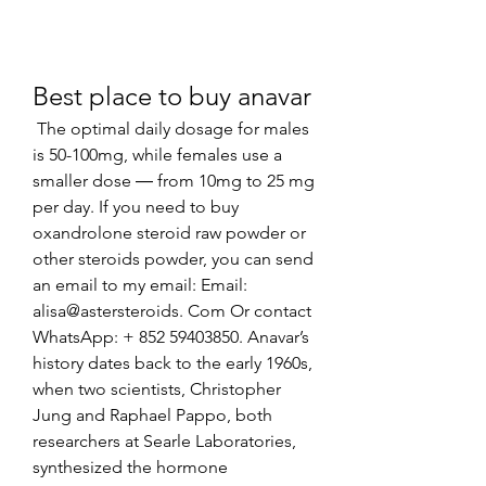
Best place to buy anavar
 The optimal daily dosage for males 
is 50-100mg, while females use a 
smaller dose ― from 10mg to 25 mg 
per day. If you need to buy 
oxandrolone steroid raw powder or 
other steroids powder, you can send 
an email to my email: Email: 
alisa@astersteroids. Com Or contact 
WhatsApp: + 852 59403850. Anavar’s 
history dates back to the early 1960s, 
when two scientists, Christopher 
Jung and Raphael Pappo, both 
researchers at Searle Laboratories, 
synthesized the hormone 