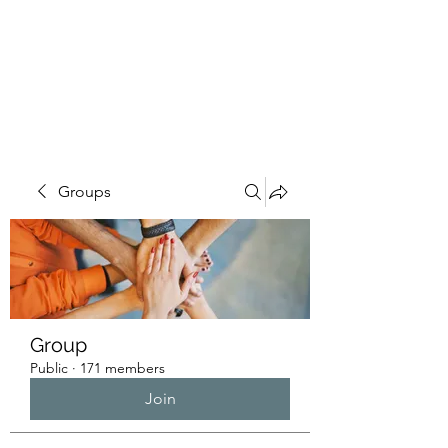
HUMANS OF THE
BAY
Groups
Group
Public
·
171 members
Join