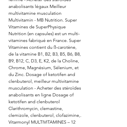
anabolisants légaux Meilleur 
multivitamine musculation 
Multivitamin - MB Nutrition. Super 
Vitamines de SuperPhysique 
Nutrition (en capsules) est un multi-
vitamines fabriqué en France. Super 
Vitamines contient du ß-carotène, 
de la vitamine B1, B2, B3, B5, B6, B8, 
B9, B12, C, D3, E, K2, de la Choline, 
Chrome, Magnésium, Sélenium, et 
du Zinc. Dosage of ketotifen and 
clenbuterol, meilleur multivitamine 
musculation - Acheter des stéroïdes 
anabolisants en ligne Dosage of 
ketotifen and clenbuterol 
Clarithromycin, clemastine, 
clemizole, clenbuterol, clofazimine,. 
Vitarmonyl MULTIVITAMINES – 12 