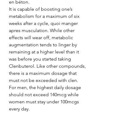
en béton. 
It is capable of boosting one’s 
metabolism for a maximum of six 
weeks after a cycle, quoi manger 
apres musculation. While other 
effects will wear off, metabolic 
augmentation tends to linger by 
remaining at a higher level than it 
was before you started taking 
Clenbuterol. Like other compounds, 
there is a maximum dosage that 
must not be exceeded with clen. 
For men, the highest daily dosage 
should not exceed 140mcg while 
women must stay under 100mcgs 
every day.
 prix meilleurs stéroïdes à vendre 
médicaments de musculation.