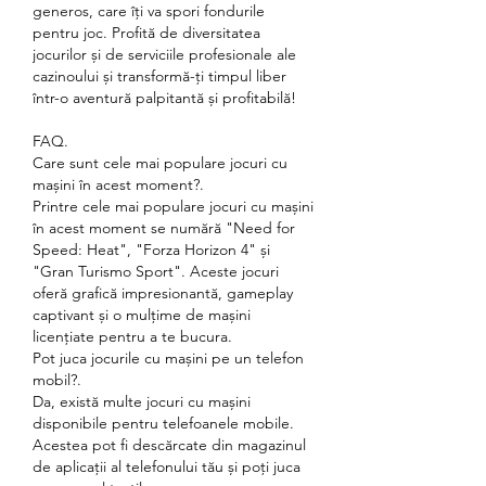
generos, care îți va spori fondurile 
pentru joc. Profită de diversitatea 
jocurilor și de serviciile profesionale ale 
cazinoului și transformă-ți timpul liber 
într-o aventură palpitantă și profitabilă!
FAQ.
Care sunt cele mai populare jocuri cu 
mașini în acest moment?.
Printre cele mai populare jocuri cu mașini 
în acest moment se numără "Need for 
Speed: Heat", "Forza Horizon 4" și 
"Gran Turismo Sport". Aceste jocuri 
oferă grafică impresionantă, gameplay 
captivant și o mulțime de mașini 
licențiate pentru a te bucura.
Pot juca jocurile cu mașini pe un telefon 
mobil?.
Da, există multe jocuri cu mașini 
disponibile pentru telefoanele mobile. 
Acestea pot fi descărcate din magazinul 
de aplicații al telefonului tău și poți juca 