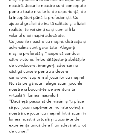
noastră. Jocurile noastre sunt concepute 
pentru toate nivelurile de experiență, de 
la începători până la profesioniști. Cu 
ajutorul graficii de înaltă calitate și a fizicii 
realiste, te vei simți ca și cum ai fi la 
volanul unei mașini adevărate.
Cu jocurile noastre cu mașini, distracția și 
adrenalina sunt garantate! Alege-ți 
mașina preferată și începe să conduci 
către victorie. Îmbunătățește-ți abilitățile 
de conducere, învinge-ți adversarii și 
câștigă cursele pentru a deveni 
campionul suprem al jocurilor cu mașini! 
Nu sta pe gânduri, alege acum jocurile 
noastre și bucură-te de aventura ta 
virtuală în lumea mașinilor!
"Dacă ești pasionat de mașini și îți place 
să joci jocuri captivante, nu rata colecția 
noastră de jocuri cu mașini! Intră acum în 
lumea noastră virtuală și bucură-te de 
experiența unică de a fi un adevărat pilot 
de curse!"