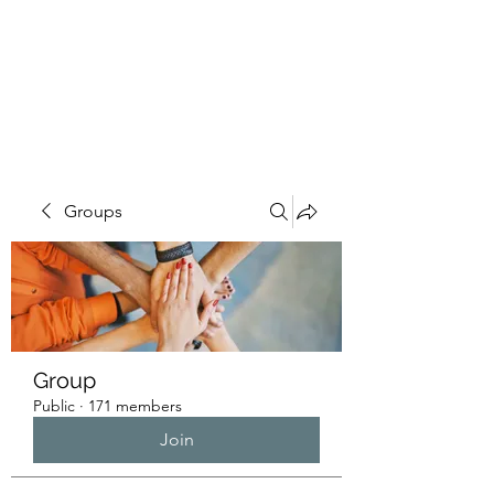
HUMANS OF THE
BAY
Groups
Group
Public
·
171 members
Join