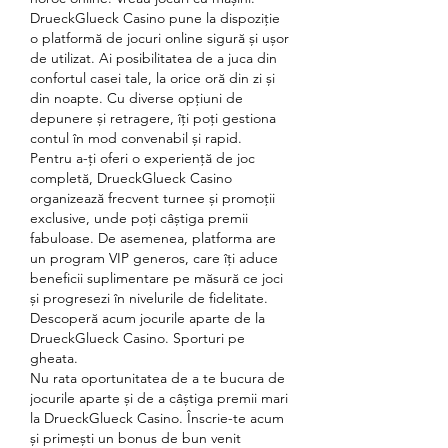
DrueckGlueck Casino pune la dispoziție 
o platformă de jocuri online sigură și ușor 
de utilizat. Ai posibilitatea de a juca din 
confortul casei tale, la orice oră din zi și 
din noapte. Cu diverse opțiuni de 
depunere și retragere, îți poți gestiona 
contul în mod convenabil și rapid.
Pentru a-ți oferi o experiență de joc 
completă, DrueckGlueck Casino 
organizează frecvent turnee și promoții 
exclusive, unde poți câștiga premii 
fabuloase. De asemenea, platforma are 
un program VIP generos, care îți aduce 
beneficii suplimentare pe măsură ce joci 
și progresezi în nivelurile de fidelitate.
Descoperă acum jocurile aparte de la 
DrueckGlueck Casino. Sporturi pe 
gheata.
Nu rata oportunitatea de a te bucura de 
jocurile aparte și de a câștiga premii mari 
la DrueckGlueck Casino. Înscrie-te acum 
și primești un bonus de bun venit 