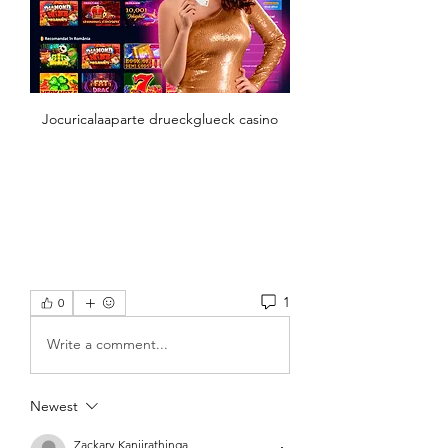
Jocuricalaaparte drueckglueck casino
1
0
Write a comment...
Newest
Zackary Kanjirathinga