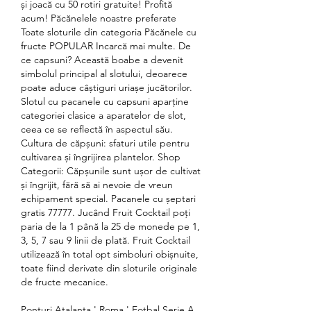
și joacă cu 50 rotiri gratuite! Profită 
acum! Păcănelele noastre preferate 
Toate sloturile din categoria Păcănele cu 
fructe POPULAR Incarcă mai multe. De 
ce capsuni? Această boabe a devenit 
simbolul principal al slotului, deoarece 
poate aduce câștiguri uriașe jucătorilor. 
Slotul cu pacanele cu capsuni aparține 
categoriei clasice a aparatelor de slot, 
ceea ce se reflectă în aspectul său. 
Cultura de căpșuni: sfaturi utile pentru 
cultivarea și îngrijirea plantelor. Shop 
Categorii: Căpșunile sunt ușor de cultivat 
și îngrijit, fără să ai nevoie de vreun 
echipament special. Pacanele cu șeptari 
gratis 7️7️7️7️7️. Jucând Fruit Cocktail poți 
paria de la 1 până la 25 de monede pe 1, 
3, 5, 7 sau 9 linii de plată. Fruit Cocktail 
utilizează în total opt simboluri obișnuite, 
toate fiind derivate din sloturile originale 
de fructe mecanice. 
Ponturi Atalanta ' Roma ' Fotbal Serie A. 