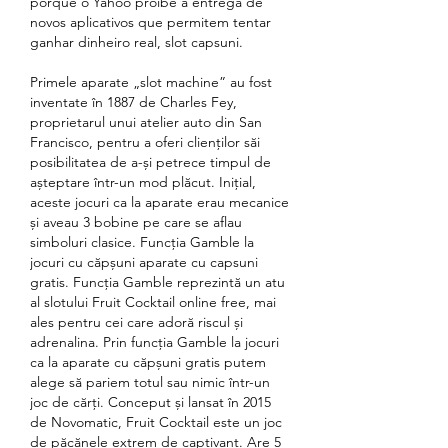
porque o Yahoo proibe a entrega de 
novos aplicativos que permitem tentar 
ganhar dinheiro real, slot capsuni.
Primele aparate „slot machine” au fost 
inventate în 1887 de Charles Fey, 
proprietarul unui atelier auto din San 
Francisco, pentru a oferi clienților săi 
posibilitatea de a-și petrece timpul de 
așteptare într-un mod plăcut. Inițial, 
aceste jocuri ca la aparate erau mecanice 
și aveau 3 bobine pe care se aflau 
simboluri clasice. Funcția Gamble la 
jocuri cu căpșuni aparate cu capsuni 
gratis. Funcția Gamble reprezintă un atu 
al slotului Fruit Cocktail online free, mai 
ales pentru cei care adoră riscul și 
adrenalina. Prin funcția Gamble la jocuri 
ca la aparate cu căpșuni gratis putem 
alege să pariem totul sau nimic într-un 
joc de cărți. Conceput și lansat în 2015 
de Novomatic, Fruit Cocktail este un joc 
de păcănele extrem de captivant. Are 5 