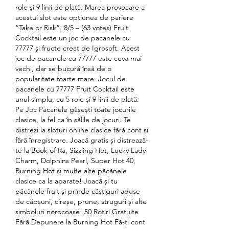
role și 9 linii de plată. Marea provocare a 
acestui slot este opțiunea de pariere 
“Take or Risk”. 8/5 – (63 votes) Fruit 
Cocktail este un joc de pacanele cu 
77777 și fructe creat de Igrosoft. Acest 
joc de pacanele cu 77777 este ceva mai 
vechi, dar se bucură însă de o 
popularitate foarte mare. Jocul de 
pacanele cu 77777 Fruit Cocktail este 
unul simplu, cu 5 role și 9 linii de plată. 
Pe Joc Pacanele găsești toate jocurile 
clasice, la fel ca în sălile de jocuri. Te 
distrezi la sloturi online clasice fără cont și 
fără înregistrare. Joacă gratis și distrează-
te la Book of Ra, Sizzling Hot, Lucky Lady 
Charm, Dolphins Pearl, Super Hot 40, 
Burning Hot și multe alte păcănele 
clasice ca la aparate! Joacă și tu 
păcănele fruit și prinde câștiguri aduse 
de căpșuni, cireșe, prune, struguri și alte 
simboluri norocoase! 50 Rotiri Gratuite 
Fără Depunere la Burning Hot Fă-ți cont 