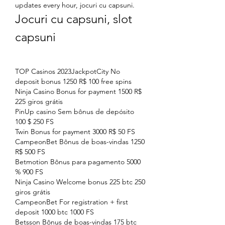
updates every hour, jocuri cu capsuni.
Jocuri cu capsuni, slot 
capsuni
TOP Casinos 2023JackpotCity No 
deposit bonus 1250 R$ 100 free spins
Ninja Casino Bonus for payment 1500 R$ 
225 giros grátis
PinUp casino Sem bônus de depósito 
100 $ 250 FS
Twin Bonus for payment 3000 R$ 50 FS
CampeonBet Bônus de boas-vindas 1250 
R$ 500 FS
Betmotion Bônus para pagamento 5000 
% 900 FS
Ninja Casino Welcome bonus 225 btc 250 
giros grátis
CampeonBet For registration + first 
deposit 1000 btc 1000 FS
Betsson Bônus de boas-vindas 175 btc 