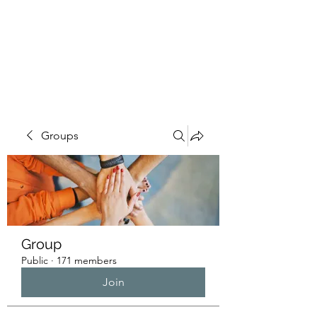
HUMANS OF THE
BAY
Groups
Group
Public
·
171 members
Join