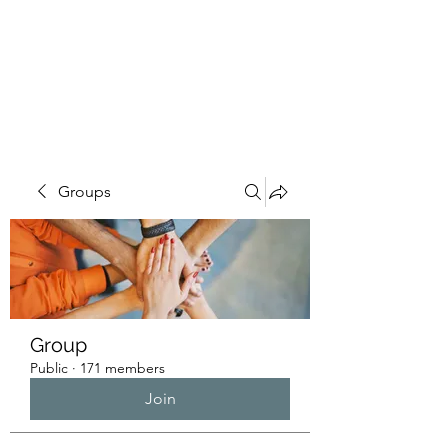
HUMANS OF THE
BAY
Groups
Group
Public
·
171 members
Join