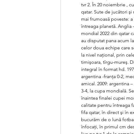
tvr 2. În 20 noiembrie , c
qatar. Sute de jucători şi
mai frumoasă poveste: a 2
întreaga planetă. Anglia –
mondial 2022 din qatar c
au disputat pana acum la 
celor doua echipe care se
la nivel naţional, prin cele 
timişoara, tîrgu-mureş. Di
integral în format hd. 197
argentina -franța 0-2, mec
amical. 2009: argentina – 
3-4, la cupa mondială. Se
înaintea finalei cupei mo
calitate pentru întreaga 
fifa qatar, în direct şi în
bucurăm de o lună fotbal 
înfocaţi, în primul cm de
live pe tvr 1 de la campio