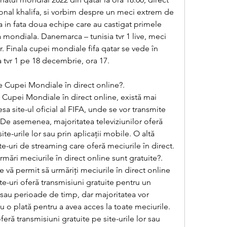
onal khalifa, si vorbim despre un meci extrem de 
a in fata doua echipe care au castigat primele 
 mondiala. Danemarca – tunisia tvr 1 live, meci 
 Finala cupei mondiale fifa qatar se vede în 
la tvr 1 pe 18 decembrie, ora 17. 
 Cupei Mondiale în direct online?.
 Cupei Mondiale în direct online, există mai 
sa site-ul oficial al FIFA, unde se vor transmite 
. De asemenea, majoritatea televiziunilor oferă 
ite-urile lor sau prin aplicații mobile. O altă 
te-uri de streaming care oferă meciurile în direct.
rmări meciurile în direct online sunt gratuite?.
re vă permit să urmăriți meciurile în direct online 
te-uri oferă transmisiuni gratuite pentru un 
sau perioade de timp, dar majoritatea vor 
 o plată pentru a avea acces la toate meciurile. 
feră transmisiuni gratuite pe site-urile lor sau 