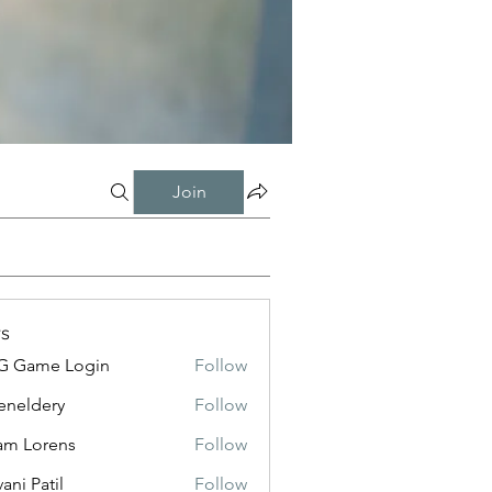
Join
s
G Game Login
Follow
eneldery
Follow
dery
m Lorens
Follow
ani Patil
Follow