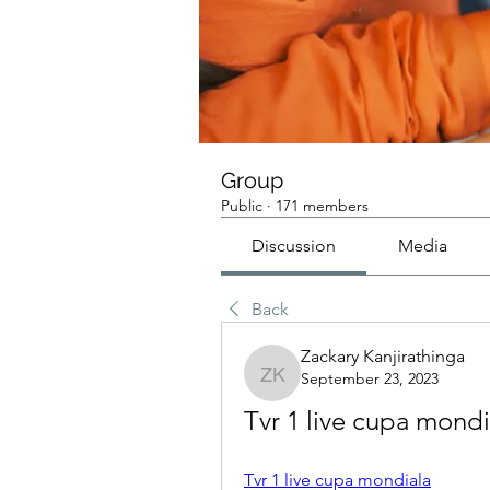
Group
Public
·
171 members
Discussion
Media
Back
Zackary Kanjirathinga
September 23, 2023
Zackary Kanjirathinga
Tvr 1 live cupa mondia
Tvr 1 live cupa mondiala