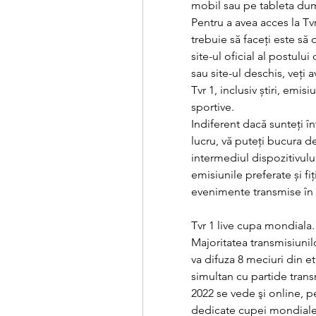
mobil sau pe tableta du
Pentru a avea acces la Tvr
trebuie să faceți este să 
site-ul oficial al postului
sau site-ul deschis, veți 
Tvr 1, inclusiv știri, emis
sportive.
Indiferent dacă sunteți în
lucru, vă puteți bucura d
intermediul dispozitivul
emisiunile preferate și fiț
evenimente transmise în d
Tvr 1 live cupa mondiala.
Majoritatea transmisiunilor
va difuza 8 meciuri din et
simultan cu partide transm
2022 se vede şi online, pe
dedicate cupei mondiale de