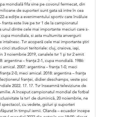
upa mondială fifa vine pe covorul fermecat, din 
 milioane de suporteri sunt gata să intre în cea 
2-a ediţie a evenimentului sportiv care învăluie 
 franta este live pe tvr 1 de la campionatul 
a unul dintre cele mai importante meciuri care s-
cupa mondiala, si asta multumita anvergurii 
 intalnesc. Tvr acoperă cele mai importante ştiri 
cinci studiouri teritoriale: cluj, craiova, iaşi, 
n 3 noiembrie 2019, canalele tvr 1 şi tvr 2 emit 
8: argentina – franța 2-1, cupa mondială. 1986: 
i amical. 2007: argentina – franța 1-0, meci 
franța 2-0, meci amical. 2018: argentina – franța 
lecționerul franței, didier deschamps, veste șoc 
ndiale 2022. 17. 17. Tvr înseamnă televiziune de 
familie. A început campionatul mondial de fotbal 
 exclusivitate la tvr! de duminică, 20 noiembrie, ne 
spectacol, cu vedete, goluri şi suporteri 
sfăşurat în timpul iernii. Olanda – ecuador incepe 
natul mondial 2022 din qatar la ora 18:00, direct 