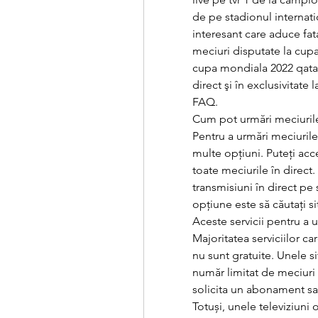
de pe stadionul internati
interesant care aduce fat
meciuri disputate la cupa
cupa mondiala 2022 qatar.
direct şi în exclusivitate 
FAQ.
Cum pot urmări meciurile
Pentru a urmări meciurile
multe opțiuni. Puteți acce
toate meciurile în direct
transmisiuni în direct pe s
opțiune este să căutați si
Aceste servicii pentru a u
Majoritatea serviciilor ca
nu sunt gratuite. Unele si
număr limitat de meciuri 
solicita un abonament sau
Totuși, unele televiziuni o