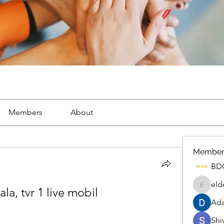
Members
About
Member
BD
eld
la, tvr 1 live mobil
eldenel
Ada
Shiv