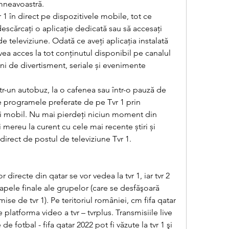
mneavoastră.
 1 în direct pe dispozitivele mobile, tot ce 
descărcați o aplicație dedicată sau să accesați 
 de televiziune. Odată ce aveți aplicația instalată 
avea acces la tot conținutul disponibil pe canalul 
iuni de divertisment, seriale și evenimente 
tr-un autobuz, la o cafenea sau într-o pauză de 
e programele preferate de pe Tvr 1 prin 
ui mobil. Nu mai pierdeți niciun moment din 
i mereu la curent cu cele mai recente știri și 
irect de postul de televiziune Tvr 1.
 directe din qatar se vor vedea la tvr 1, iar tvr 2 
apele finale ale grupelor (care se desfăşoară 
ise de tvr 1). Pe teritoriul româniei, cm fifa qatar 
 platforma video a tvr – tvrplus. Transmisiile live 
 fotbal - fifa qatar 2022 pot fi văzute la tvr 1 şi 