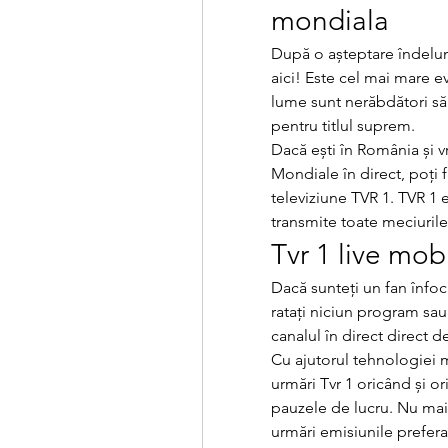
mondiala
După o așteptare îndelun
aici! Este cel mai mare ev
lume sunt nerăbdători să
pentru titlul suprem.
Dacă ești în România și v
Mondiale în direct, poți 
televiziune TVR 1. TVR 1 e
transmite toate meciuril
Tvr 1 live mobi
Dacă sunteți un fan înfocat
ratați niciun program sau 
canalul în direct direct 
Cu ajutorul tehnologiei m
urmări Tvr 1 oricând și or
pauzele de lucru. Nu mai t
urmări emisiunile prefera