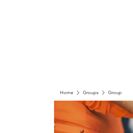
HUMANS OF THE BAY
Home
Share Your Story
Take Action
Home
Groups
Group