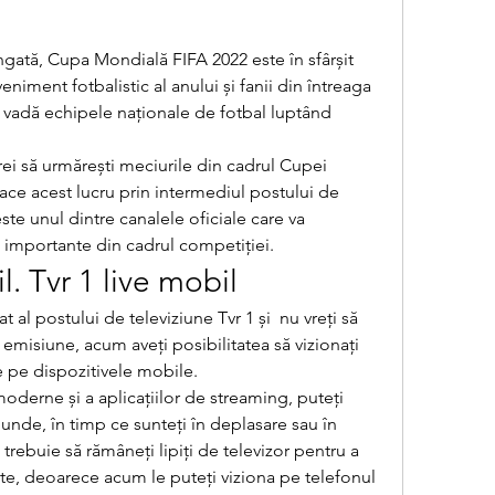
gată, Cupa Mondială FIFA 2022 este în sfârșit 
eniment fotbalistic al anului și fanii din întreaga 
 vadă echipele naționale de fotbal luptând 
rei să urmărești meciurile din cadrul Cupei 
face acest lucru prin intermediul postului de 
ste unul dintre canalele oficiale care va 
e importante din cadrul competiției.
l. Tvr 1 live mobil
 al postului de televiziune Tvr 1 și  nu vreți să 
emisiune, acum aveți posibilitatea să vizionați 
de pe dispozitivele mobile.
oderne și a aplicațiilor de streaming, puteți 
iunde, în timp ce sunteți în deplasare sau în 
rebuie să rămâneți lipiți de televizor pentru a 
te, deoarece acum le puteți viziona pe telefonul 