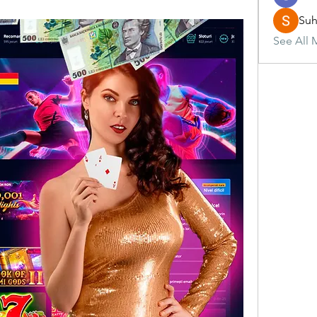
Suh
See All 