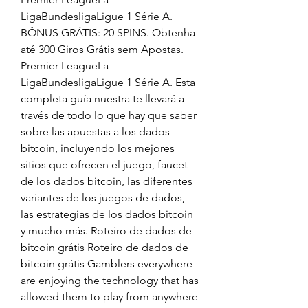
LigaBundesligaLigue 1 Série A. 
BÔNUS GRÁTIS: 20 SPINS. Obtenha 
até 300 Giros Grátis sem Apostas. 
Premier LeagueLa 
LigaBundesligaLigue 1 Série A. Esta 
completa guía nuestra te llevará a 
través de todo lo que hay que saber 
sobre las apuestas a los dados 
bitcoin, incluyendo los mejores 
sitios que ofrecen el juego, faucet 
de los dados bitcoin, las diferentes 
variantes de los juegos de dados, 
las estrategias de los dados bitcoin 
y mucho más. Roteiro de dados de 
bitcoin grátis Roteiro de dados de 
bitcoin grátis Gamblers everywhere 
are enjoying the technology that has 
allowed them to play from anywhere 