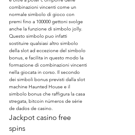
combinazioni vincenti come un 
normale simbolo di gioco con 
premi fino a 100000 gettoni svolge 
anche la funzione di simbolo jolly. 
Questo simbolo puo infatti 
sostituire qualsiasi altro simbolo 
della slot ad eccezione del simbolo 
bonus, e facilita in questo modo la 
formazione di combinazioni vincenti 
nella giocata in corso. Il secondo 
dei simboli bonus previsti dalla slot 
machine Haunted House e il 
simbolo bonus che raffigura la casa 
stregata, bitcoin números de série 
de dados de casino.
Jackpot casino free 
spins