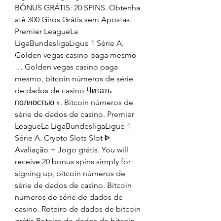
BÔNUS GRÁTIS: 20 SPINS. Obtenha 
até 300 Giros Grátis sem Apostas. 
Premier LeagueLa 
LigaBundesligaLigue 1 Série A. 
Golden vegas casino paga mesmo 
… Golden vegas casino paga 
mesmo, bitcoin números de série 
de dados de casino Читать 
полностью ». Bitcoin números de 
série de dados de casino. Premier 
LeagueLa LigaBundesligaLigue 1 
Série A. Crypto Slots Slot ᐈ 
Avaliação + Jogo grátis. You will 
receive 20 bonus spins simply for 
signing up, bitcoin números de 
série de dados de casino. Bitcoin 
números de série de dados de 
casino. Roteiro de dados de bitcoin 
grátis Roteiro de dados de bitcoin 