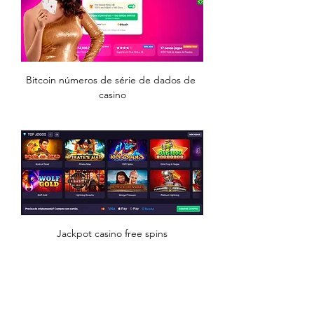
Bitcoin números de série de dados de 
casino
Jackpot casino free spins