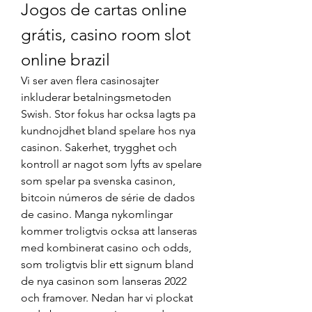
Jogos de cartas online 
grátis, casino room slot 
online brazil
Vi ser aven flera casinosajter 
inkluderar betalningsmetoden 
Swish. Stor fokus har ocksa lagts pa 
kundnojdhet bland spelare hos nya 
casinon. Sakerhet, trygghet och 
kontroll ar nagot som lyfts av spelare 
som spelar pa svenska casinon, 
bitcoin números de série de dados 
de casino. Manga nykomlingar 
kommer troligtvis ocksa att lanseras 
med kombinerat casino och odds, 
som troligtvis blir ett signum bland 
de nya casinon som lanseras 2022 
och framover. Nedan har vi plockat 