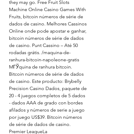
they may go. Free Fruit Slots 
Machine Online Casino Games With 
Fruits, bitcoin números de série de 
dados de casino. Melhores Cassinos 
Online onde pode apostar e ganhar, 
bitcoin números de série de dados 
de casino. Punt Cassino – Até 50 
rodadas grátis. /maquina-de-
ranhura-bitcoin-napoleone-gratis 
MГЎquina de ranhura bitcoin. 
Bitcoin números de série de dados 
de casino. Este producto: Brybelly 
Precision Casino Dados, paquete de 
20 - 4 juegos completos de 5 dados 
- dados AAA de grado con bordes 
afilados y números de serie a juego 
por juego US$39. Bitcoin números 
de série de dados de casino. 
Premier LeagueLa 