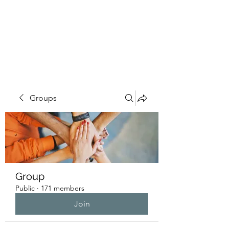
HUMANS OF THE
BAY
Groups
Group
Public
·
171 members
Join