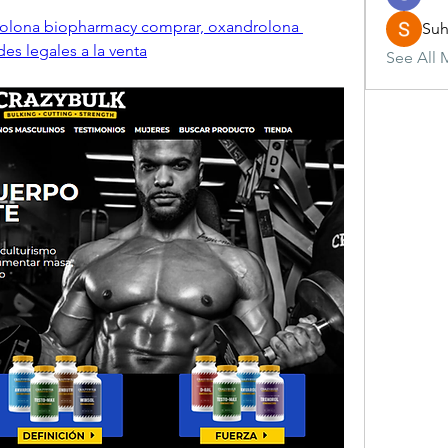
olona biopharmacy comprar, oxandrolona 
Suh
des legales a la venta
See All 