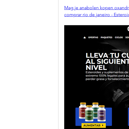
Mag je anabolen kopen oxandr
comprar rio de janeiro - Esteroi