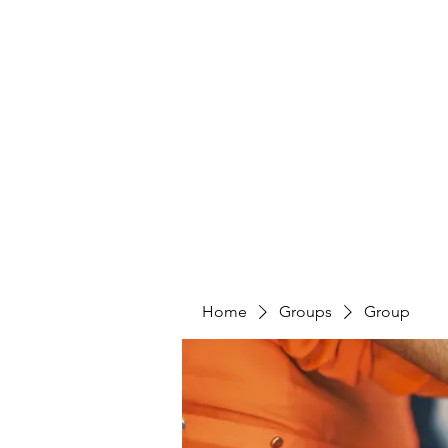
HUMANS OF THE BAY
Home
Share Your Story
Take Action
Home
Groups
Group