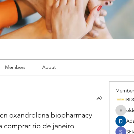
Members
About
Member
BD
eld
en oxandrolona biopharmacy 
eldenel
Ada
 comprar rio de janeiro
Shiv