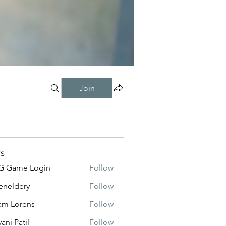
Join
s
G Game Login
Follow
eneldery
Follow
dery
m Lorens
Follow
ani Patil
Follow