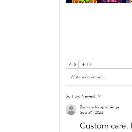
0
Write a comment...
Sort by:
Newest
Zackary Kanjirathinga
Sep 24, 2023
Custom care. I