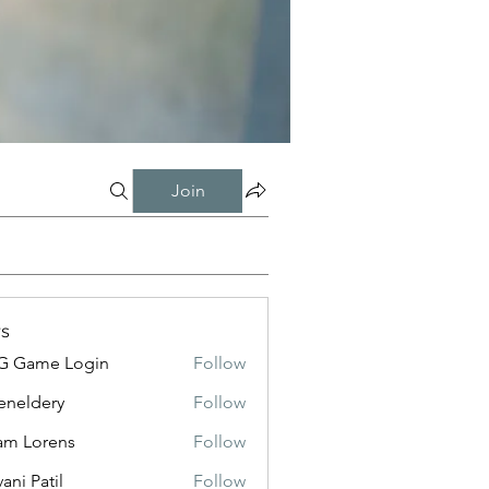
Join
s
G Game Login
Follow
eneldery
Follow
dery
m Lorens
Follow
ani Patil
Follow