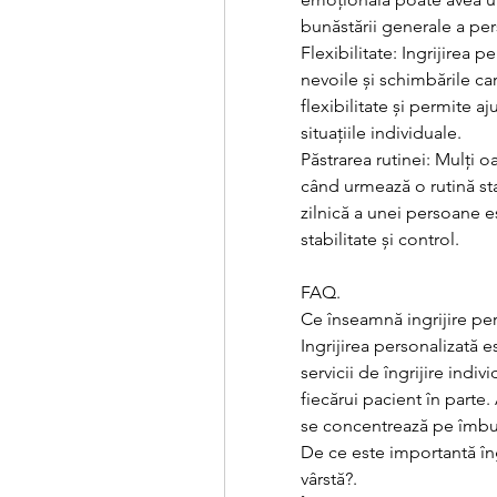
bunăstării generale a pe
Flexibilitate: Ingrijirea p
nevoile și schimbările ca
flexibilitate și permite aj
situațiile individuale.
Păstrarea rutinei: Mulți o
când urmează o rutină stab
zilnică a unei persoane e
stabilitate și control.
FAQ.
Ce înseamnă ingrijire per
Ingrijirea personalizată e
servicii de îngrijire indiv
fiecărui pacient în parte. 
se concentrează pe îmbunăt
De ce este importantă îng
vârstă?.