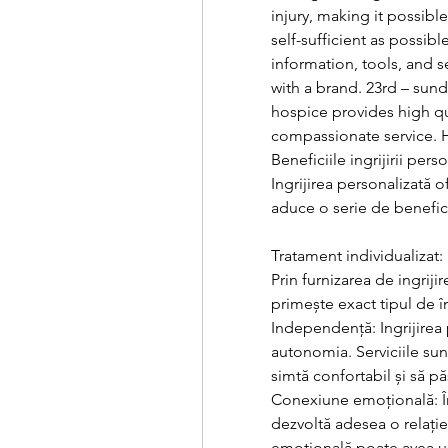
injury, making it possib
self-sufficient as possibl
information, tools, and s
with a brand. 23rd – sun
hospice provides high qua
Beneficiile ingrijirii per
Ingrijirea personalizată o
aduce o serie de beneficii 
Tratament individualizat: 
Prin furnizarea de ingrijir
primește exact tipul de î
Independență: Ingrijirea 
autonomia. Serviciile su
simtă confortabil și să pă
Conexiune emoțională: Îngr
dezvoltă adesea o relație 
emoțională poate avea un i