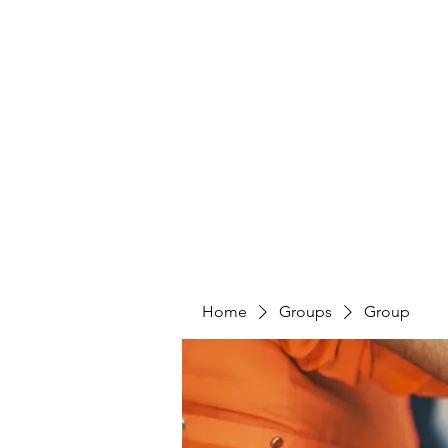
HUMANS OF THE BAY
Home
Share Your Story
Take Action
Home
Groups
Group