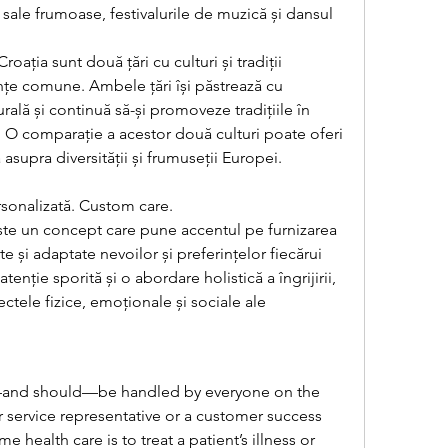
sale frumoase, festivalurile de muzică și dansul 
oația sunt două țări cu culturi și tradiții 
ențe comune. Ambele țări își păstrează cu 
ală și continuă să-și promoveze tradițiile în 
or. O comparație a acestor două culturi poate oferi 
asupra diversității și frumuseții Europei.
rsonalizată. Custom care.
este un concept care pune accentul pe furnizarea 
te și adaptate nevoilor și preferințelor fiecărui 
tenție sporită și o abordare holistică a îngrijirii, 
ctele fizice, emoționale și sociale ale 
 service representative or a customer success 
health care is to treat a patient’s illness or 