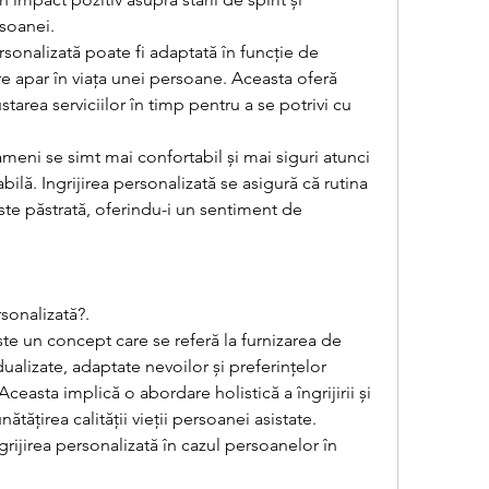
rsoanei.
ersonalizată poate fi adaptată în funcție de 
re apar în viața unei persoane. Aceasta oferă 
ustarea serviciilor în timp pentru a se potrivi cu 
ameni se simt mai confortabil și mai siguri atunci 
ilă. Ingrijirea personalizată se asigură că rutina 
ste păstrată, oferindu-i un sentiment de 
sonalizată?.
ste un concept care se referă la furnizarea de 
idualizate, adaptate nevoilor și preferințelor 
Aceasta implică o abordare holistică a îngrijirii și 
ățirea calității vieții persoanei asistate.
rijirea personalizată în cazul persoanelor în 