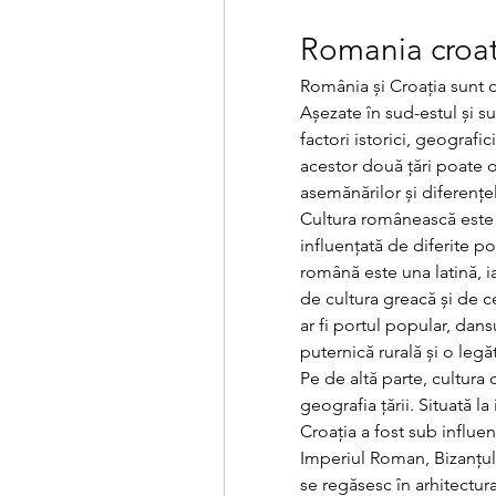
Romania croat
România și Croația sunt d
Așezate în sud-estul și su
factori istorici, geografici
acestor două țări poate o
asemănărilor și diferențel
Cultura românească este r
influențată de diferite po
română este una latină, i
de cultura greacă și de c
ar fi portul popular, dans
puternică rurală și o legă
Pe de altă parte, cultura 
geografia țării. Situată la
Croația a fost sub influența
Imperiul Roman, Bizanțul
se regăsesc în arhitectura