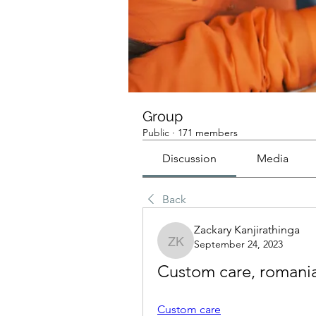
Group
Public
·
171 members
Discussion
Media
Back
Zackary Kanjirathinga
September 24, 2023
Zackary Kanjirathinga
Custom care, romania
Custom care