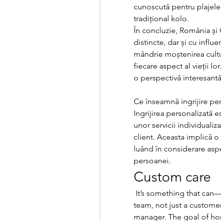
cunoscută pentru plajele 
tradițional kolo.
În concluzie, România și Cr
distincte, dar și cu influ
mândrie moștenirea cultur
fiecare aspect al vieții l
o perspectivă interesantă 
Ce înseamnă ingrijire pe
Ingrijirea personalizată 
unor servicii individualiza
client. Aceasta implică o a
luând în considerare aspe
persoanei.
Custom care
 It’s something that can—and should—be handled by everyone on the 
team, not just a customer
manager. The goal of home 