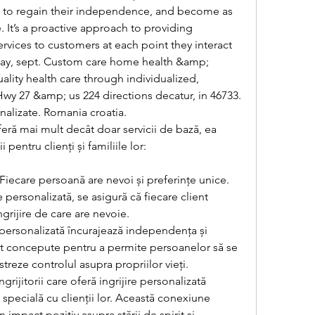
le to regain their independence, and become as 
e. It’s a proactive approach to providing 
ervices to customers at each point they interact 
day, sept. Custom care home health &amp; 
lity health care through individualized, 
compassionate service. Hwy 27 &amp; us 224 directions decatur, in 46733. 
sonalizate. Romania croatia.
feră mai mult decât doar servicii de bază, ea 
pentru clienți și familiile lor:
Fiecare persoană are nevoi și preferințe unice. 
e personalizată, se asigură că fiecare client 
ngrijire de care are nevoie.
personalizată încurajează independența și 
nt concepute pentru a permite persoanelor să se 
streze controlul asupra propriilor vieți.
ijitorii care oferă ingrijire personalizată 
specială cu clienții lor. Această conexiune 
mpact pozitiv asupra stării de spirit și 