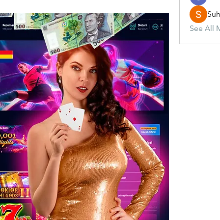
Suh
See All 