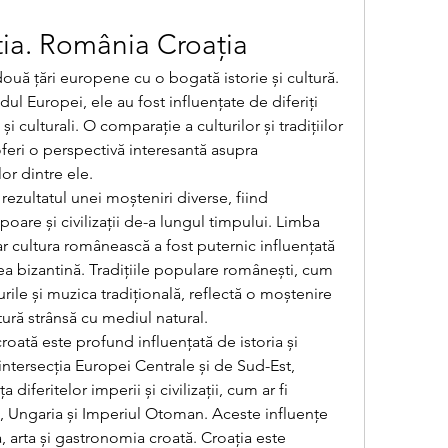
ia. România Croația
ouă țări europene cu o bogată istorie și cultură. 
dul Europei, ele au fost influențate de diferiți 
 și culturali. O comparație a culturilor și tradițiilor 
feri o perspectivă interesantă asupra 
or dintre ele.
ezultatul unei moșteniri diverse, fiind 
poare și civilizații de-a lungul timpului. Limba 
ar cultura românească a fost puternic influențată 
ea bizantină. Tradițiile populare românești, cum 
urile și muzica tradițională, reflectă o moștenire 
tură strânsă cu mediul natural.
croată este profund influențată de istoria și 
 intersecția Europei Centrale și de Sud-Est, 
 diferitelor imperii și civilizații, cum ar fi 
, Ungaria și Imperiul Otoman. Aceste influențe 
, arta și gastronomia croată. Croația este 