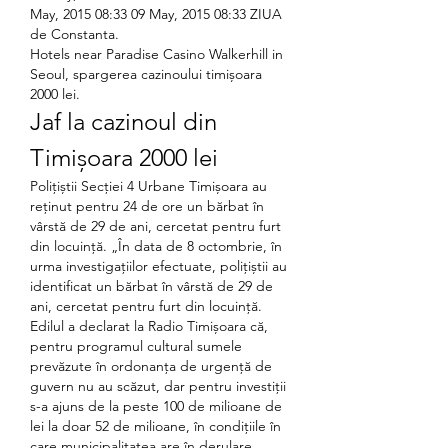
May, 2015 08:33 09 May, 2015 08:33 ZIUA 
de Constanta. 
Hotels near Paradise Casino Walkerhill in 
Seoul, spargerea cazinoului timișoara 
2000 lei.
Jaf la cazinoul din 
Timișoara 2000 lei
Polițiștii Secției 4 Urbane Timișoara au 
reținut pentru 24 de ore un bărbat în 
vârstă de 29 de ani, cercetat pentru furt 
din locuință. „În data de 8 octombrie, în 
urma investigațiilor efectuate, polițiștii au 
identificat un bărbat în vârstă de 29 de 
ani, cercetat pentru furt din locuință. 
Edilul a declarat la Radio Timișoara că, 
pentru programul cultural sumele 
prevăzute în ordonanța de urgență de 
guvern nu au scăzut, dar pentru investiții 
s-a ajuns de la peste 100 de milioane de 
lei la doar 52 de milioane, în condițiile în 
care municipalitatea are în derulare 