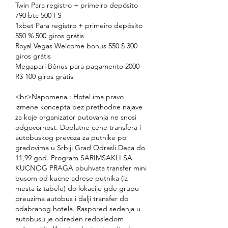
Twin Para registro + primeiro depósito 
790 btc 500 FS
1xbet Para registro + primeiro depósito 
550 % 500 giros grátis
Royal Vegas Welcome bonus 550 $ 300 
giros grátis
Megapari Bônus para pagamento 2000 
R$ 100 giros grátis
<br>Napomena : Hotel ima pravo 
izmene koncepta bez prethodne najave 
za koje organizator putovanja ne snosi 
odgovornost. Doplatne cene transfera i 
autobuskog prevoza za putnike po 
gradovima u Srbiji Grad Odrasli Deca do 
11,99 god. Program SARIMSAKLI SA 
KUCNOG PRAGA obuhvata transfer mini 
busom od kucne adrese putnika (iz 
mesta iz tabele) do lokacije gde grupu 
preuzima autobus i dalji transfer do 
odabranog hotela. Raspored sedenja u 
autobusu je odreden redosledom 