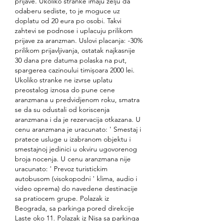
prijave. Ukoliko stranke imaju zelju da 
odaberu sediste, to je moguce uz 
doplatu od 20 eura po osobi. Takvi 
zahtevi se podnose i uplacuju prilikom 
prijave za aranzman. Uslovi placanja: -30% 
prilikom prijavljivanja, ostatak najkasnije 
30 dana pre datuma polaska na put, 
spargerea cazinoului timișoara 2000 lei. 
Ukoliko stranke ne izvrse uplatu 
preostalog iznosa do pune cene 
aranzmana u predvidjenom roku, smatra 
se da su odustali od koriscenja 
aranzmana i da je rezervacija otkazana. U 
cenu aranzmana je uracunato: ' Smestaj i 
pratece usluge u izabranom objektu i 
smestajnoj jedinici u okviru ugovorenog 
broja nocenja. U cenu aranzmana nije 
uracunato: ' Prevoz turistickim 
autobusom (visokopodni ' klima, audio i 
video oprema) do navedene destinacije 
sa pratiocem grupe. Polazak iz 
Beograda, sa parkinga pored direkcije 
Laste oko 11. Polazak iz Nisa sa parkinga 