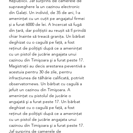
Republicii. Jaf surprins de camerele de 
supraveghere la un cazinou electronic 
din Galați. Un individ, de 35 de ani, l-a 
amenințat cu un cuțit pe angajatul firmei 
și a furat 6000 de lei. A încercat să fugă 
din țară, dar polițiștii au reușit să îl prindă 
chiar înainte să treacă granița. Un bărbat 
deghizat cu o cagulă pe faţă, a fost 
reţinut de poliţişti după ce a ameninţat 
cu un pistol de jucărie angajata unui 
cazinou din Timişoara şi a furat peste 17. 
Magistraţii au decis arestarea peventivă a 
acestuia pentru 30 de zile, pentru 
infracţiunea de tâlhărie calificată, potrivit 
observatornews. Un bărbat cu cagulă a 
jefuit un cazinou din Timişoara. A 
ameninţat cu pistolul de jucărie o 
angajată şi a furat peste 17. Un bărbat 
deghizat cu o cagulă pe faţă, a fost 
reţinut de poliţişti după ce a ameninţat 
cu un pistol de jucărie angajata unui 
cazinou din Timişoara şi a furat peste 17. 
Jaf surprins de camerele de 