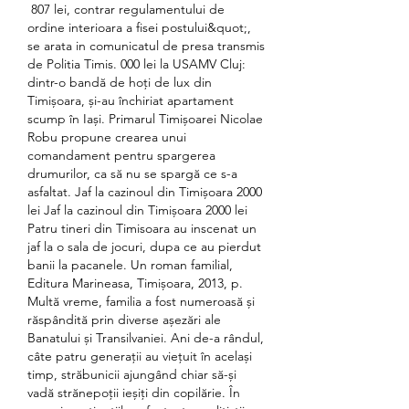
 807 lei, contrar regulamentului de 
ordine interioara a fisei postului&quot;, 
se arata in comunicatul de presa transmis 
de Politia Timis. 000 lei la USAMV Cluj: 
dintr-o bandă de hoți de lux din 
Timișoara, și-au închiriat apartament 
scump în Iași. Primarul Timișoarei Nicolae 
Robu propune crearea unui 
comandament pentru spargerea 
drumurilor, ca să nu se spargă ce s-a 
asfaltat. Jaf la cazinoul din Timișoara 2000 
lei Jaf la cazinoul din Timișoara 2000 lei 
Patru tineri din Timisoara au inscenat un 
jaf la o sala de jocuri, dupa ce au pierdut 
banii la pacanele. Un roman familial, 
Editura Marineasa, Timișoara, 2013, p. 
Multă vreme, familia a fost numeroasă și 
răspândită prin diverse așezări ale 
Banatului și Transilvaniei. Ani de-a rândul, 
câte patru generații au viețuit în același 
timp, străbunicii ajungând chiar să-și 
vadă strănepoții ieșiți din copilărie. În 