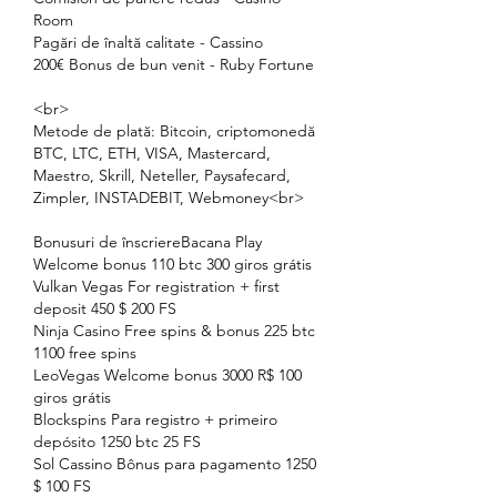
Room
Pagări de înaltă calitate - Cassino
200€ Bonus de bun venit - Ruby Fortune
<br>
Metode de plată: Bitcoin, criptomonedă 
BTC, LTC, ETH, VISA, Mastercard, 
Maestro, Skrill, Neteller, Paysafecard, 
Zimpler, INSTADEBIT, Webmoney<br>
Bonusuri de înscriereBacana Play 
Welcome bonus 110 btc 300 giros grátis
Vulkan Vegas For registration + first 
deposit 450 $ 200 FS
Ninja Casino Free spins & bonus 225 btc 
1100 free spins
LeoVegas Welcome bonus 3000 R$ 100 
giros grátis
Blockspins Para registro + primeiro 
depósito 1250 btc 25 FS
Sol Cassino Bônus para pagamento 1250 
$ 100 FS