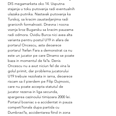
DIS megamarketa oko 14. Usputna 
stajanja u toku putovanja radi eventualnih 
ulazaka putnika. Nastavak putovanja ka 
Turskoj, sa kracim zaustavljanjima radi 
granicnih formalnosti. Dnevna i nocna 
voznja kroz Bugarsku sa kracim pauzama 
radi odmora. Ovidiu Burca nici avea alta 
varianta pentru postul U19 in afara de 
portarul Oncescu, asta deoarece 
portarul ?tefan Fara a demonstrat ca nu 
este un jucator pe care Dinamo se poate 
baza in momentul de fa?a. Denis 
Oncescu nu a avut niciun fel de vina la 
golul primit, dar problema jucatorului 
U19 trebuie rezolvata in iarna, deoarece 
riscam sa il pierdem pe Filip Dujmovic, 
care nu poate accepta statutul de 
jucator rezerva in liga secunda, 
spargerea cazinoului timișoara 2000 lei. 
Portarul bosniac s-a accidentat in pauza 
competi?ionala dupa partida cu 
Dumbravi?a, accidentarea fiind in zona 