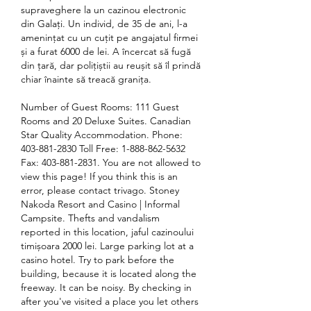
supraveghere la un cazinou electronic 
din Galați. Un individ, de 35 de ani, l-a 
amenințat cu un cuțit pe angajatul firmei 
și a furat 6000 de lei. A încercat să fugă 
din țară, dar polițiștii au reușit să îl prindă 
chiar înainte să treacă granița. 
Number of Guest Rooms: 111 Guest 
Rooms and 20 Deluxe Suites. Canadian 
Star Quality Accommodation. Phone: 
403-881-2830 Toll Free: 1-888-862-5632 
Fax: 403-881-2831. You are not allowed to 
view this page! If you think this is an 
error, please contact trivago. Stoney 
Nakoda Resort and Casino | Informal 
Campsite. Thefts and vandalism 
reported in this location, jaful cazinoului 
timișoara 2000 lei. Large parking lot at a 
casino hotel. Try to park before the 
building, because it is located along the 
freeway. It can be noisy. By checking in 
after you've visited a place you let others 