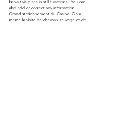
know this place is still functional. You can 
also add or correct any information. 
Grand stationnement du Casino. On a 
meme la visite de chevaux sauvage et de 
boeuf. Grand stationnement pour VR 
petit casino tres bien pour une nuit tim 
Horton depanneur et essence a cote 
mais assez dispendieux.
At Casinoclaw, we compare casinos to 
make your choice a lot easier. We have a 
team of experts who have tested and 
reviewed hundreds of casinos, so you 
can be sure that we only recommend the 
best. One of the most important factors 
to consider when choosing a casino is 
the wagering requirements. Wager 
requirements are the number of times 
you have to play through your bonus 
before you can withdraw any winnings. 
No wagering casinos don't have any 
wagering requirements, which means 
you can keep all your winnings, jaf 