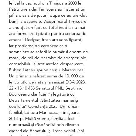
lei Jaf la cazinoul din Timișoara 2000 lei 
Patru tineri din Timisoara au inscenat un 
jaf la o sala de jocuri, dupa ce au pierdut 
banii la pacanele. Viceprimarul Timișoarei 
a anunțat un fapt cu totul inedit: nu mai 
are formulare tipizate pentru scrierea de 
amenzi. Desigur, fraza are sens figurat, 
iar problema pe care vrea să o 
semnaleze se referă la numărul enorm de 
mare, de mii de permise de spargeri ale 
carosabilului și trotuarelor, despre care 
Ruben Lațcău spune că nu. Maramureș 
Un primar a refuzat suma de 10. 000 de 
lei cu titlu de mită și a sesizat DGA 2023. 
22 - 13:10 433 Senatorul PNL, Septimiu 
Bourceanu clarificări în legătură cu 
Departamentul „Sănătatea mamei şi 
copilului” Constanța 2023. Un roman 
familial, Editura Marineasa, Timișoara, 
2013, p. Multă vreme, familia a fost 
numeroasă și răspândită prin diverse 
așezări ale Banatului și Transilvaniei. Ani 