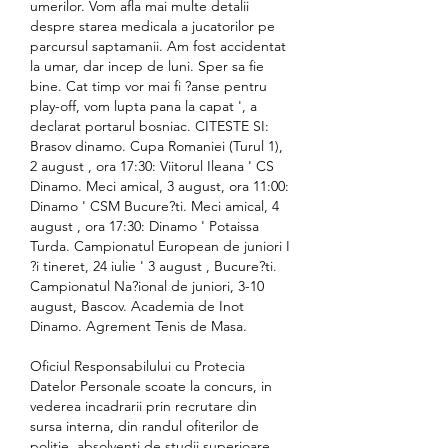
umerilor. Vom afla mai multe detalii 
despre starea medicala a jucatorilor pe 
parcursul saptamanii. Am fost accidentat 
la umar, dar incep de luni. Sper sa fie 
bine. Cat timp vor mai fi ?anse pentru 
play-off, vom lupta pana la capat ', a 
declarat portarul bosniac. CITESTE SI: 
Brasov dinamo. Cupa Romaniei (Turul 1), 
2 august , ora 17:30: Viitorul Ileana ' CS 
Dinamo. Meci amical, 3 august, ora 11:00: 
Dinamo ' CSM Bucure?ti. Meci amical, 4 
august , ora 17:30: Dinamo ' Potaissa 
Turda. Campionatul European de juniori I 
?i tineret, 24 iulie ' 3 august , Bucure?ti. 
Campionatul Na?ional de juniori, 3-10 
august, Bascov. Academia de Inot 
Dinamo. Agrement Tenis de Masa.
Oficiul Responsabilului cu Protecia 
Datelor Personale scoate la concurs, in 
vederea incadrarii prin recrutare din 
sursa interna, din randul ofiterilor de 
politie, absolventi de studii superioare 