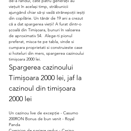
de-a rândul, câte patru generații au 
viețuit în același timp, străbunicii 
ajungând chiar să-și vadă strănepoții ieșiți 
din copilărie. Un tânăr de 19 ani a crezut 
că a dat spargerea vieții! A furat dintr-o 
școală din Timișoara, bunuri în valoarea 
de aproximativ 54.  Alege-ti pionul 
preferat, misca-te pe tabla, vinde si 
cumpara proprietati si construieste case 
si hoteluri din mers, spargerea cazinoului 
timișoara 2000 lei.
Spargerea cazinoului 
Timișoara 2000 lei, jaf la 
cazinoul din timișoara 
2000 lei
Un cazinou live de excepție - Casumo
200RON Bonus de bun venit - Royal 
Panda
Comision de pariere redus - Casino 