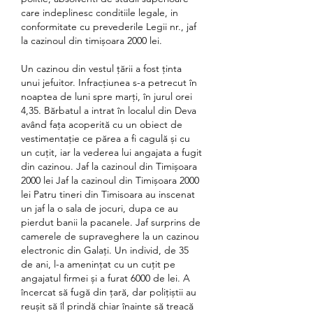
care indeplinesc conditiile legale, in 
conformitate cu prevederile Legii nr., jaf 
la cazinoul din timișoara 2000 lei.
Un cazinou din vestul ţării a fost ţinta 
unui jefuitor. Infracţiunea s-a petrecut în 
noaptea de luni spre marţi, în jurul orei 
4,35. Bărbatul a intrat în localul din Deva 
având fața acoperită cu un obiect de 
vestimentație ce părea a fi cagulă și cu 
un cuțit, iar la vederea lui angajata a fugit 
din cazinou. Jaf la cazinoul din Timișoara 
2000 lei Jaf la cazinoul din Timișoara 2000 
lei Patru tineri din Timisoara au inscenat 
un jaf la o sala de jocuri, dupa ce au 
pierdut banii la pacanele. Jaf surprins de 
camerele de supraveghere la un cazinou 
electronic din Galați. Un individ, de 35 
de ani, l-a amenințat cu un cuțit pe 
angajatul firmei și a furat 6000 de lei. A 
încercat să fugă din țară, dar polițiștii au 
reușit să îl prindă chiar înainte să treacă 