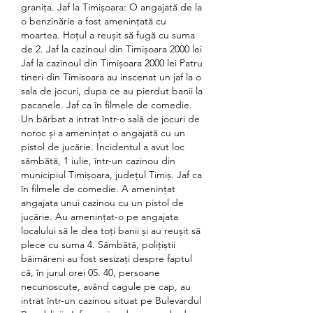
granița. Jaf la Timișoara: O angajată de la 
o benzinărie a fost ameninţată cu 
moartea. Hoțul a reușit să fugă cu suma 
de 2. Jaf la cazinoul din Timișoara 2000 lei 
Jaf la cazinoul din Timișoara 2000 lei Patru 
tineri din Timisoara au inscenat un jaf la o 
sala de jocuri, dupa ce au pierdut banii la 
pacanele. Jaf ca în filmele de comedie. 
Un bărbat a intrat într-o sală de jocuri de 
noroc și a amenințat o angajată cu un 
pistol de jucărie. Incidentul a avut loc 
sâmbătă, 1 iulie, într-un cazinou din 
municipiul Timișoara, județul Timiș. Jaf ca 
în filmele de comedie. A amenințat 
angajata unui cazinou cu un pistol de 
jucărie. Au amenințat-o pe angajata 
localului să le dea toți banii și au reușit să 
plece cu suma 4. Sâmbătă, polițiștii 
băimăreni au fost sesizați despre faptul 
că, în jurul orei 05. 40, persoane 
necunoscute, având cagule pe cap, au 
intrat într-un cazinou situat pe Bulevardul 