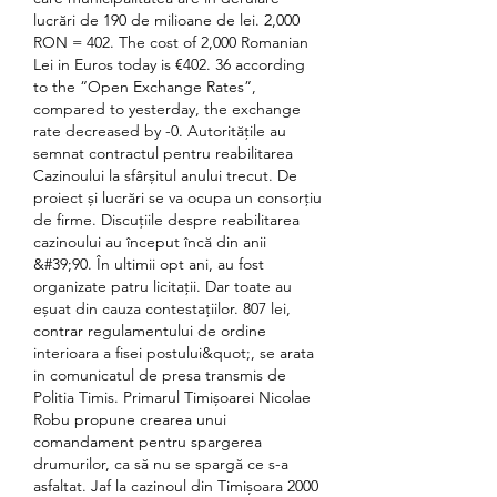
lucrări de 190 de milioane de lei. 2,000 
RON = 402. The cost of 2,000 Romanian 
Lei in Euros today is €402. 36 according 
to the “Open Exchange Rates”, 
compared to yesterday, the exchange 
rate decreased by -0. Autoritățile au 
semnat contractul pentru reabilitarea 
Cazinoului la sfârșitul anului trecut. De 
proiect și lucrări se va ocupa un consorțiu 
de firme. Discuțiile despre reabilitarea 
cazinoului au început încă din anii 
&#39;90. În ultimii opt ani, au fost 
organizate patru licitații. Dar toate au 
eșuat din cauza contestațiilor. 807 lei, 
contrar regulamentului de ordine 
interioara a fisei postului&quot;, se arata 
in comunicatul de presa transmis de 
Politia Timis. Primarul Timișoarei Nicolae 
Robu propune crearea unui 
comandament pentru spargerea 
drumurilor, ca să nu se spargă ce s-a 
asfaltat. Jaf la cazinoul din Timișoara 2000 