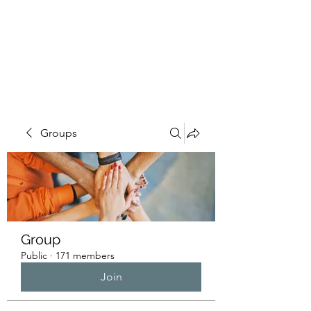
HUMANS OF THE
BAY
Groups
Group
Public
·
171 members
Join