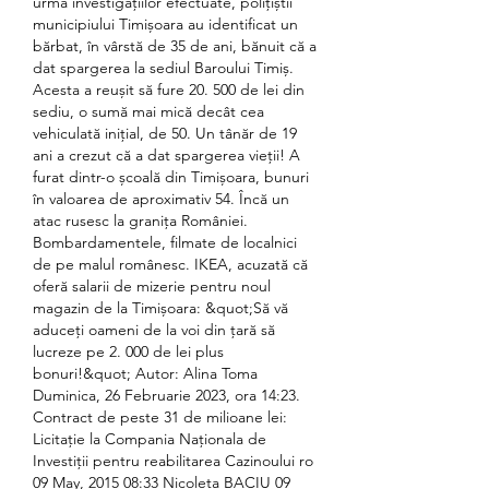
urma investigațiilor efectuate, polițiștii 
municipiului Timișoara au identificat un 
bărbat, în vârstă de 35 de ani, bănuit că a 
dat spargerea la sediul Baroului Timiș. 
Acesta a reușit să fure 20. 500 de lei din 
sediu, o sumă mai mică decât cea 
vehiculată inițial, de 50. Un tânăr de 19 
ani a crezut că a dat spargerea vieții! A 
furat dintr-o școală din Timișoara, bunuri 
în valoarea de aproximativ 54. Încă un 
atac rusesc la granița României. 
Bombardamentele, filmate de localnici 
de pe malul românesc. IKEA, acuzată că 
oferă salarii de mizerie pentru noul 
magazin de la Timișoara: &quot;Să vă 
aduceți oameni de la voi din țară să 
lucreze pe 2. 000 de lei plus 
bonuri!&quot; Autor: Alina Toma 
Duminica, 26 Februarie 2023, ora 14:23. 
Contract de peste 31 de milioane lei: 
Licitație la Compania Naționala de 
Investiții pentru reabilitarea Cazinoului ro 
09 May, 2015 08:33 Nicoleta BACIU 09 