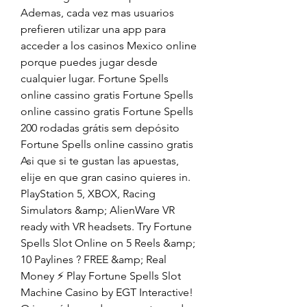
Ademas, cada vez mas usuarios 
prefieren utilizar una app para 
acceder a los casinos Mexico online 
porque puedes jugar desde 
cualquier lugar. Fortune Spells 
online cassino gratis Fortune Spells 
online cassino gratis Fortune Spells 
200 rodadas grátis sem depósito 
Fortune Spells online cassino gratis 
Asi que si te gustan las apuestas, 
elije en que gran casino quieres in. 
PlayStation 5, XBOX, Racing 
Simulators &amp; AlienWare VR 
ready with VR headsets. Try Fortune 
Spells Slot Online on 5 Reels &amp; 
10 Paylines ? FREE &amp; Real 
Money ⚡ Play Fortune Spells Slot 
Machine Casino by EGT Interactive! 