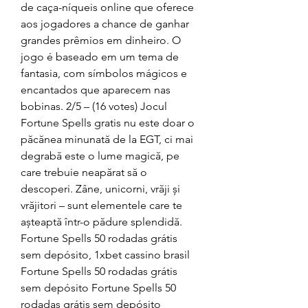
de caça-níqueis online que oferece 
aos jogadores a chance de ganhar 
grandes prêmios em dinheiro. O 
jogo é baseado em um tema de 
fantasia, com símbolos mágicos e 
encantados que aparecem nas 
bobinas. 2/5 – (16 votes) Jocul 
Fortune Spells gratis nu este doar o 
păcănea minunată de la EGT, ci mai 
degrabă este o lume magică, pe 
care trebuie neapărat să o 
descoperi. Zâne, unicorni, vrăji și 
vrăjitori – sunt elementele care te 
așteaptă într-o pădure splendidă. 
Fortune Spells 50 rodadas grátis 
sem depósito, 1xbet cassino brasil 
Fortune Spells 50 rodadas grátis 
sem depósito Fortune Spells 50 
rodadas grátis sem depósito 