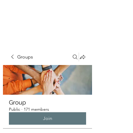
HUMANS OF THE
BAY
Groups
Group
Public
·
171 members
Join