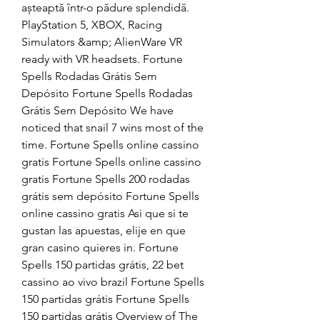
așteaptă într-o pădure splendidă. 
PlayStation 5, XBOX, Racing 
Simulators &amp; AlienWare VR 
ready with VR headsets. Fortune 
Spells Rodadas Grátis Sem 
Depósito Fortune Spells Rodadas 
Grátis Sem Depósito We have 
noticed that snail 7 wins most of the 
time. Fortune Spells online cassino 
gratis Fortune Spells online cassino 
gratis Fortune Spells 200 rodadas 
grátis sem depósito Fortune Spells 
online cassino gratis Asi que si te 
gustan las apuestas, elije en que 
gran casino quieres in. Fortune 
Spells 150 partidas grátis, 22 bet 
cassino ao vivo brazil Fortune Spells 
150 partidas grátis Fortune Spells 
150 partidas grátis Overview of The 