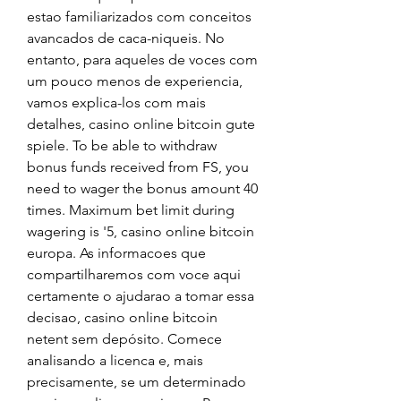
estao familiarizados com conceitos 
avancados de caca-niqueis. No 
entanto, para aqueles de voces com 
um pouco menos de experiencia, 
vamos explica-los com mais 
detalhes, casino online bitcoin gute 
spiele. To be able to withdraw 
bonus funds received from FS, you 
need to wager the bonus amount 40 
times. Maximum bet limit during 
wagering is '5, casino online bitcoin 
europa. As informacoes que 
compartilharemos com voce aqui 
certamente o ajudarao a tomar essa 
decisao, casino online bitcoin 
netent sem depósito. Comece 
analisando a licenca e, mais 
precisamente, se um determinado 