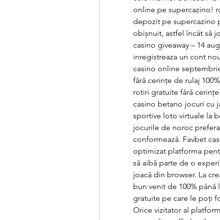
online pe supercazino! rot
depozit pe supercazino pr
obișnuit, astfel încât să 
casino giveaway – 14 august
inregistreaza un cont no
casino online septembrie 
fără cerințe de rulaj 100%
rotiri gratuite fără cerinț
casino betano jocuri cu 
sportive loto virtuale la b
jocurile de noroc preferat
conformează. Favbet casi
optimizat platforma pentru
să aibă parte de o experi
joacă din browser. La cre
bun venit de 100% până la
gratuite pe care le poți f
Orice vizitator al platfor