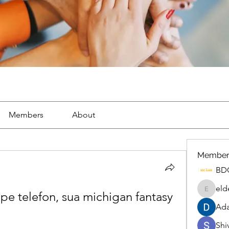
Members
About
Member
BD
eld
s pe telefon, sua michigan fantasy 
eldenel
Ada
Shiv