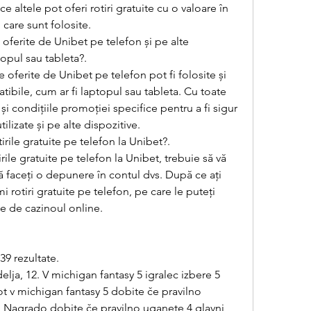
ce altele pot oferi rotiri gratuite cu o valoare în 
 care sunt folosite.
e oferite de Unibet pe telefon și pe alte 
topul sau tableta?.
te oferite de Unibet pe telefon pot fi folosite și 
ibile, cum ar fi laptopul sau tableta. Cu toate 
 și condițiile promoției specifice pentru a fi sigur 
utilizate și pe alte dispozitive.
rile gratuite pe telefon la Unibet?.
rile gratuite pe telefon la Unibet, trebuie să vă 
 să faceți o depunere în contul dvs. După ce ați 
mi rotiri gratuite pe telefon, pe care le puteți 
ate de cazinoul online.
39 rezultate.
ot v michigan fantasy 5 dobite če pravilno 
. Nagrado dobite če pravilno uganete 4 glavni 