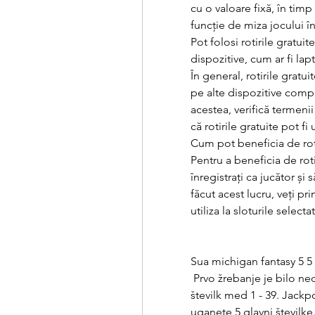
cu o valoare fixă, în timp 
funcție de miza jocului în
Pot folosi rotirile gratuit
dispozitive, cum ar fi lap
În general, rotirile gratui
pe alte dispozitive compat
acestea, verifică termenii
că rotirile gratuite pot fi 
Cum pot beneficia de roti
Pentru a beneficia de roti
înregistrați ca jucător și
făcut acest lucru, veți pri
utiliza la sloturile select
Sua michigan fantasy 5 5 
 Prvo žrebanje je bilo nedelja, 12. V michigan fantasy 5 igralec izbere 5 
številk med 1 - 39. Jackp
uganete 5 glavni številke