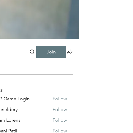
Join
s
G Game Login
Follow
eneldery
Follow
dery
m Lorens
Follow
ani Patil
Follow