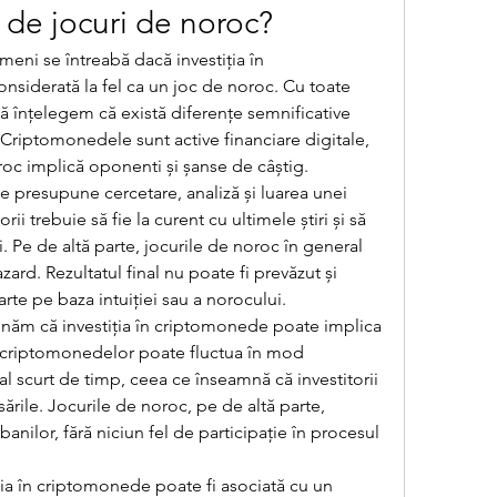
 de jocuri de noroc?
eni se întreabă dacă investiția în 
siderată la fel ca un joc de noroc. Cu toate 
ă înțelegem că există diferențe semnificative 
. Criptomonedele sunt active financiare digitale, 
roc implică oponenti și șanse de câștig.
e presupune cercetare, analiză și luarea unei 
rii trebuie să fie la curent cu ultimele știri și să 
. Pe de altă parte, jocurile de noroc în general 
ard. Rezultatul final nu poate fi prevăzut și 
arte pe baza intuiției sau a norocului.
năm că investiția în criptomonede poate implica 
a criptomonedelor poate fluctua în mod 
val scurt de timp, ceea ce înseamnă că investitorii 
sările. Jocurile de noroc, pe de altă parte, 
banilor, fără niciun fel de participație în procesul 
iția în criptomonede poate fi asociată cu un 