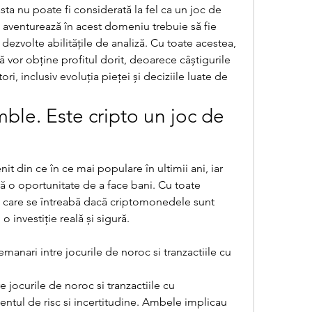
ta nu poate fi considerată la fel ca un joc de 
e aventurează în acest domeniu trebuie să fie 
i dezvolte abilitățile de analiză. Cu toate acestea, 
ă vor obține profitul dorit, deoarece câștigurile 
i, inclusiv evoluția pieței și deciziile luate de 
mble. Este cripto un joc de 
 din ce în ce mai populare în ultimii ani, iar 
 o oportunitate de a face bani. Cu toate 
ci care se întreabă dacă criptomonedele sunt 
 investiție reală și sigură.
manari intre jocurile de noroc si tranzactiile cu 
 jocurile de noroc si tranzactiile cu 
tul de risc si incertitudine. Ambele implicau 