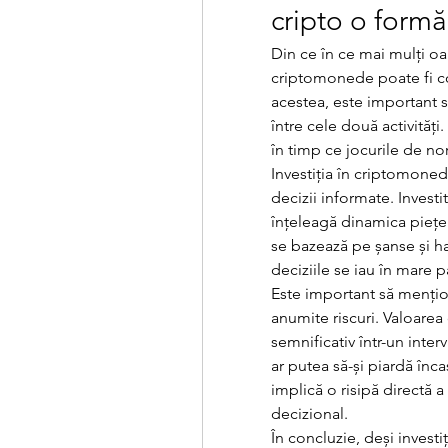
cripto o formă
Din ce în ce mai mulți oam
criptomonede poate fi con
acestea, este important s
între cele două activități
în timp ce jocurile de no
Investiția în criptomoned
decizii informate. Investito
înțeleagă dinamica pieței
se bazează pe șanse și haz
deciziile se iau în mare p
Este important să mențio
anumite riscuri. Valoare
semnificativ într-un inter
ar putea să-și piardă înca
implică o risipă directă a 
decizional.
În concluzie, deși invest