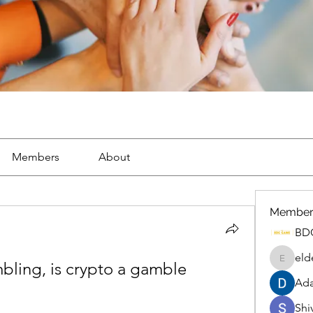
Members
About
Member
BD
eld
bling, is crypto a gamble
eldenel
Ada
Shiv