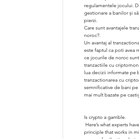
regulamentele jocului. De
gestionare a banilor și să
pierzi.
Care sunt avantajele tran
noroc?.
Un avantaj al tranzaction
este faptul ca poti avea m
ce jocurile de noroc sunt
tranzactiile cu criptomone
lua decizii informate pe 
tranzactionarea cu cript
semnificative de bani pe 
mai mult bazate pe castig
Is crypto a gamble.
 Here’s what experts have to say! in both gambling and investing, a key 
principle that works in mi