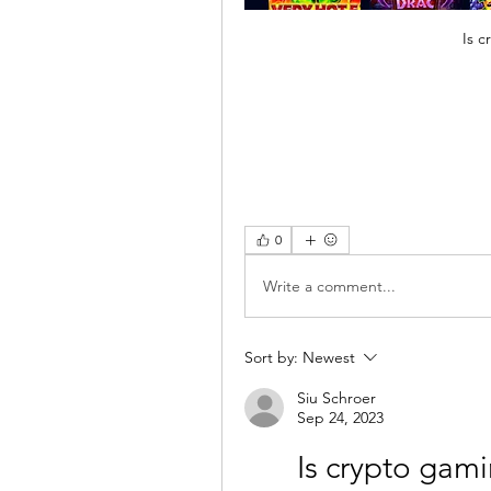
Is 
0
Write a comment...
Sort by:
Newest
Siu Schroer
Sep 24, 2023
Is crypto gami