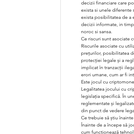
decizii financiare care po
exista si unele diferente 
exista posibilitatea de a e
decizii informate, in tim
noroc si sansa.
Ce riscuri sunt asociate 
Riscurile asociate cu util
prețurilor, posibilitatea d
protecției legale și a regl
implicat în tranzacții ileg
erori umane, cum ar fi in
Este jocul cu criptomone
Legalitatea jocului cu cr
legislația specifică. În u
reglementate și legalizate
din punct de vedere lega
Ce trebuie să știu înain
Înainte de a începe să jo
cum funcționează tehnologi