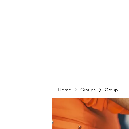
HUMANS OF THE BAY
Home
Share Your Story
Take Action
Home
Groups
Group