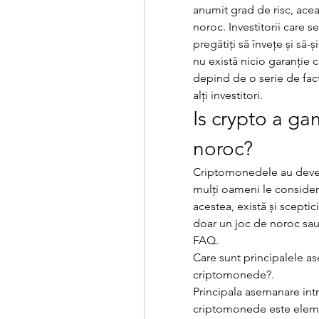
anumit grad de risc, aceas
noroc. Investitorii care s
pregătiți să învețe și să-ș
nu există nicio garanție c
depind de o serie de factor
alți investitori.
Is crypto a ga
noroc?
Criptomonedele au devenit
mulți oameni le consideră
acestea, există și scepti
doar un joc de noroc sau o
FAQ.
Care sunt principalele ase
criptomonede?.
Principala asemanare intre
criptomonede este elemen