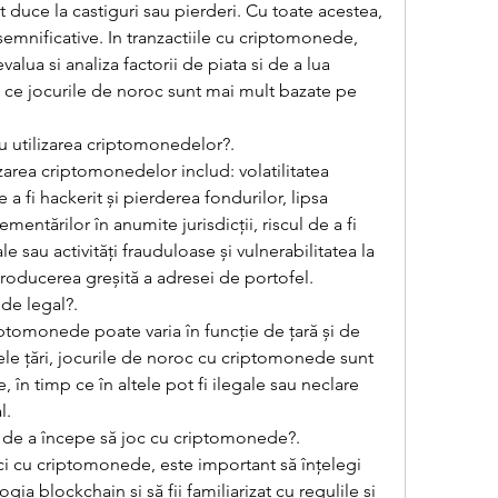
t duce la castiguri sau pierderi. Cu toate acestea, 
semnificative. In tranzactiile cu criptomonede, 
valua si analiza factorii de piata si de a lua 
p ce jocurile de noroc sunt mai mult bazate pe 
cu utilizarea criptomonedelor?.
izarea criptomonedelor includ: volatilitatea 
e a fi hackerit și pierderea fondurilor, lipsa 
ementărilor în anumite jurisdicții, riscul de a fi 
ale sau activități frauduloase și vulnerabilitatea la 
troducerea greșită a adresei de portofel.
de legal?.
iptomonede poate varia în funcție de țară și de 
nele țări, jocurile de noroc cu criptomonede sunt 
, în timp ce în altele pot fi ilegale sau neclare 
l.
te de a începe să joc cu criptomonede?.
ci cu criptomonede, este important să înțelegi 
a blockchain și să fii familiarizat cu regulile și 