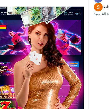
Suh
See All 