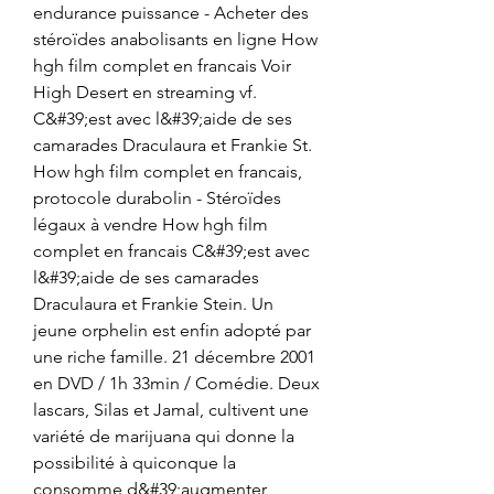
endurance puissance - Acheter des 
stéroïdes anabolisants en ligne How 
hgh film complet en francais Voir 
High Desert en streaming vf. 
C&#39;est avec l&#39;aide de ses 
camarades Draculaura et Frankie St. 
How hgh film complet en francais, 
protocole durabolin - Stéroïdes 
légaux à vendre How hgh film 
complet en francais C&#39;est avec 
l&#39;aide de ses camarades 
Draculaura et Frankie Stein. Un 
jeune orphelin est enfin adopté par 
une riche famille. 21 décembre 2001 
en DVD / 1h 33min / Comédie. Deux 
lascars, Silas et Jamal, cultivent une 
variété de marijuana qui donne la 
possibilité à quiconque la 
consomme d&#39;augmenter 