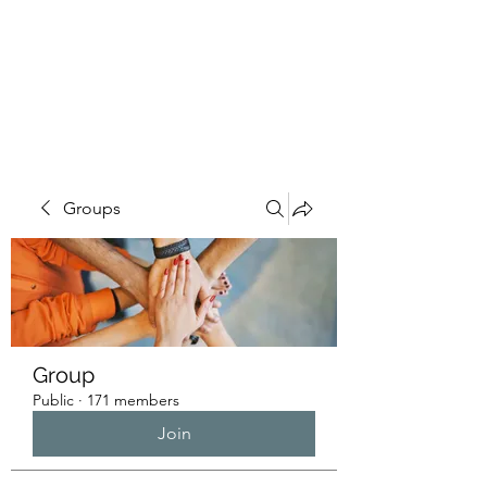
HUMANS OF THE
BAY
Groups
Group
Public
·
171 members
Join