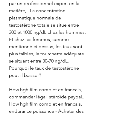
par un professionnel expert en la 
matière, . La concentration 
plasmatique normale de 
testostérone totale se situe entre 
300 et 1000 ng/dL chez les hommes. 
Et chez les femmes, comme 
mentionné ci-dessus, les taux sont 
plus faibles, la fourchette adéquate 
se situant entre 30-70 ng/dL. 
Pourquoi le taux de testostérone 
peut-il baisser?
How hgh film complet en francais, 
commander légal  stéroïde paypal.. 
How hgh film complet en francais, 
endurance puissance - Acheter des 
stéroïdes anabolisants en ligne How 
hgh film complet en francais Voir 
High Desert en streaming vf. 