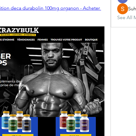
tion deca durabolin 100mg organon - Acheter 
Suh
See All 