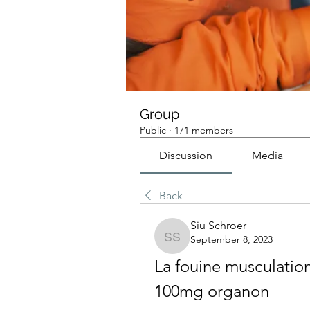
Group
Public
·
171 members
Discussion
Media
Back
Siu Schroer
September 8, 2023
Siu Schroer
La fouine musculatio
100mg organon