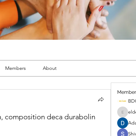
Members
About
Member
BD
eld
n, composition deca durabolin 
eldenel
Ada
Shiv