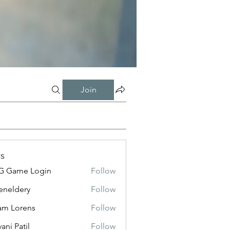
Join
s
G Game Login
Follow
eneldery
Follow
dery
m Lorens
Follow
ani Patil
Follow