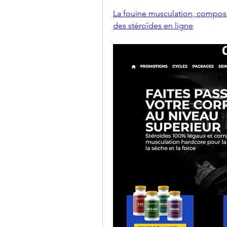
La fouine musculation, composi
des stéroïdes en ligne