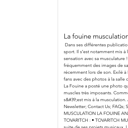
La fouine musculatio
 Dans ses différentes publications, l’artiste a pris l’habitude faire beaucoup de 
sport. Il s’est notamment mis à l
sensation avec sa musculature !
fréquemment des images de sa 
récemment lors de son. Exilé à 
fans avec des photos à la salle 
La Fouine a posté une photo qui
muscles très imposants. Comme 
s&#39;est mis à la musculati
Newsletter; Contact Us; FAQs; 
MUSCULATION LA FOUINE ANA
TOVARITCH : • TOVARITCH MUSCU
suite de ses projets musicaux, L