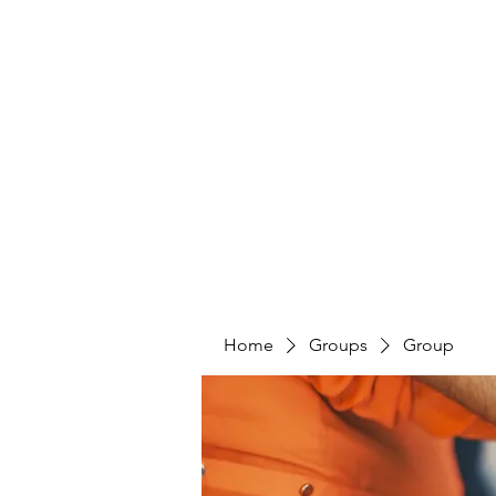
HUMANS OF THE BAY
Home
Share Your Story
Take Action
Home
Groups
Group