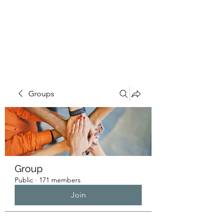
HUMANS OF THE
BAY
Groups
Group
Public
·
171 members
Join