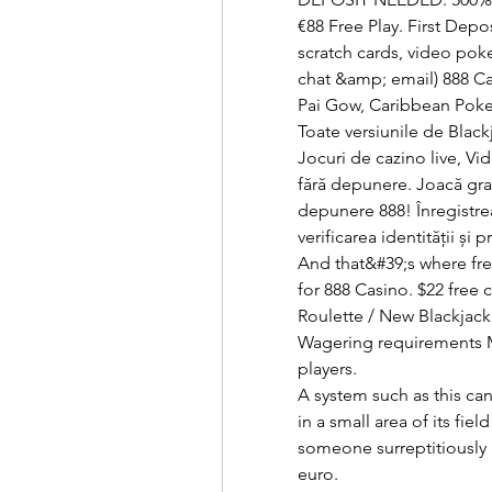
€88 Free Play. First Depo
scratch cards, video poke
chat &amp; email) 888 Ca
Pai Gow, Caribbean Poker
Toate versiunile de Blackj
Jocuri de cazino live, V
fără depunere. Joacă grat
depunere 888! Înregistre
verificarea identității ș
And that&#39;s where fr
for 888 Casino. $22 free
Roulette / New Blackjack 
Wagering requirements 
players. 
A system such as this ca
in a small area of its fiel
someone surreptitiously 
euro.