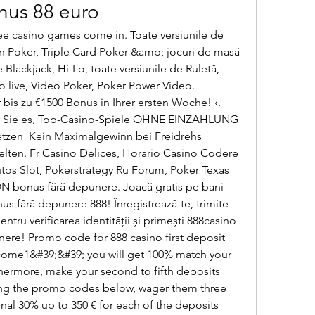
nus 88 euro
 Poker, Triple Card Poker &amp; jocuri de masă 
 Blackjack, Hi-Lo, toate versiunile de Ruletă, 
o live, Video Poker, Poker Power Video. 
bis zu €1500 Bonus in Ihrer ersten Woche! ‹. 
 Sie es, Top-Casino-Spiele OHNE EINZAHLUNG 
etzen ️ Kein Maximalgewinn bei Freidrehs ️ 
ten. Fr Casino Delices, Horario Casino Codere 
tos Slot, Pokerstrategy Ru Forum, Poker Texas 
N bonus fără depunere. Joacă gratis pe bani 
us fără depunere 888! Înregistrează-te, trimite 
ru verificarea identității și primești 888casino 
re! Promo code for 888 casino first deposit 
ome1&#39;&#39; you will get 100% match your 
thermore, make your second to fifth deposits 
sing the promo codes below, wager them three 
nal 30% up to 350 € for each of the deposits 