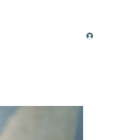
Log In