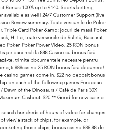
sit Bonus: 100% up to €140. Sports betting, 
r available as well! 24/7 Customer Support (live 
sino Review summary. Toate versiunile de Poker 
, Triple Card Poker &amp; jocuri de masă Poker. 
ack, Hi-Lo, toate versiunile de Ruletă, Baccarat, 
ideo Poker, Poker Power Video. 25 RON bonus 
is pe bani reali la 888 Casino cu bonus fără 
ază-te, trimite documentele necesare pentru 
i primești 888casino 25 RON bonus fără depunere! 
ee casino games come in. $22 no deposit bonus 
 chip on each of the following games European 
/ Dawn of the Dinosaurs / Café de Paris 30X 
Maximum Cashout: $20 ** Good for new casino 
n search hundreds of hours of video for changes 
d of view'a stack of chips, for example, or 
pocketing those chips, bonus casino 888 88 de 