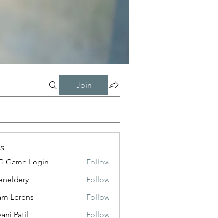
Join
s
G Game Login
Follow
eneldery
Follow
dery
m Lorens
Follow
ani Patil
Follow