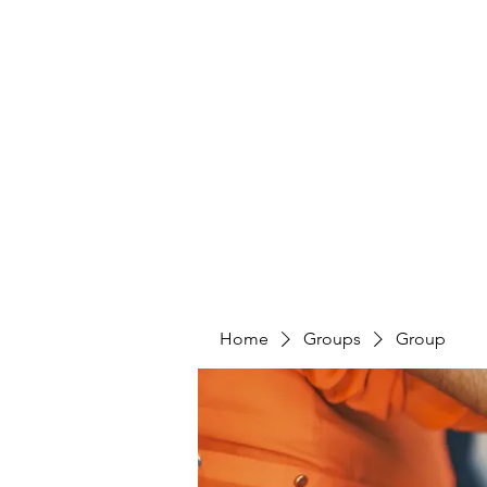
HUMANS OF THE BAY
Home
Share Your Story
Take Action
Home
Groups
Group