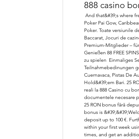
888 casino bo
 And that&#39;s where free casino games come in. Toate versiunile de 
Poker Pai Gow, Caribbean
Poker. Toate versiunile de
Baccarat, Jocuri de cazin
Premium-Mitglieder – für 
Genießen 88 FREE SPINS
zu spielen ️ Einmaliges S
Teilnahmebedinungen gel
Cuernavaca, Pistas De Au
Hold&#39;em Bari. 25 RO
reali la 888 Casino cu bon
documentele necesare pent
25 RON bonus fără depune
bonus is &#39;&#39;Welc
deposit up to 100 €. Fur
within your first week u
times, and get an additio