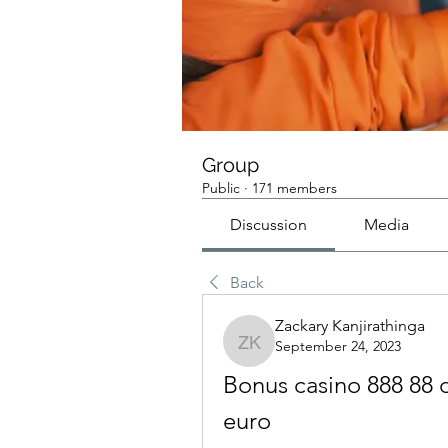
Group
Public
·
171 members
Discussion
Media
Back
Zackary Kanjirathinga
September 24, 2023
Zackary Kanjirathinga
Bonus casino 888 88 d
euro