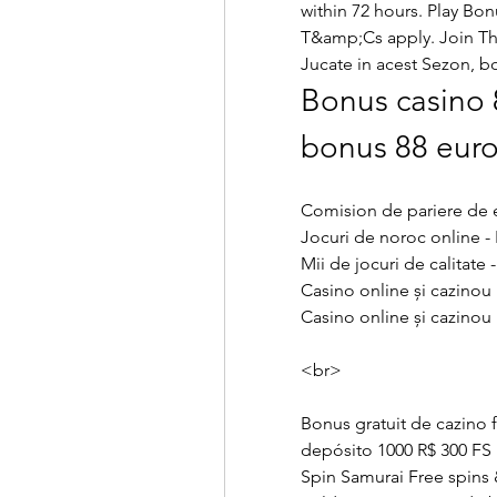
within 72 hours. Play Bo
T&amp;Cs apply. Join Th
Jucate in acest Sezon, b
Bonus casino 8
bonus 88 eur
Comision de pariere de e
Jocuri de noroc online 
Mii de jocuri de calitate
Casino online și cazinou
Casino online și cazinou 
<br>
Bonus gratuit de cazino
depósito 1000 R$ 300 FS
Spin Samurai Free spins 