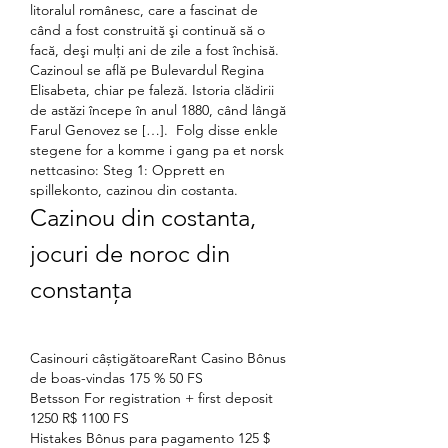
litoralul românesc, care a fascinat de 
când a fost construită şi continuă să o 
facă, deşi mulţi ani de zile a fost închisă. 
Cazinoul se află pe Bulevardul Regina 
Elisabeta, chiar pe faleză. Istoria clădirii 
de astăzi începe în anul 1880, când lângă 
Farul Genovez se […].  Folg disse enkle 
stegene for a komme i gang pa et norsk 
nettcasino: Steg 1: Opprett en 
spillekonto, cazinou din costanta.
Cazinou din costanta, 
jocuri de noroc din 
constanța
Casinouri câștigătoareRant Casino Bônus 
de boas-vindas 175 % 50 FS
Betsson For registration + first deposit 
1250 R$ 1100 FS
Histakes Bônus para pagamento 125 $ 