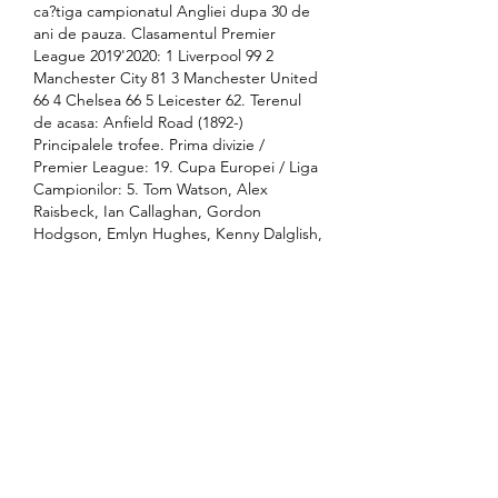
ca?tiga campionatul Angliei dupa 30 de 
ani de pauza. Clasamentul Premier 
League 2019'2020: 1 Liverpool 99 2 
Manchester City 81 3 Manchester United 
66 4 Chelsea 66 5 Leicester 62. Terenul 
de acasa: Anfield Road (1892-) 
Principalele trofee. Prima divizie / 
Premier League: 19. Cupa Europei / Liga 
Campionilor: 5. Tom Watson, Alex 
Raisbeck, Ian Callaghan, Gordon 
Hodgson, Emlyn Hughes, Kenny Dalglish, 
Terry McDermott, Graeme Souness, 
Kevin Keegan, Ian Rush, John Barnes, 
Bruce Grobbelaar, Steve Nicol, Peter 
Beardsley, Steve McManaman, Robbie 
Fowler, Emile Heskey , Michael Owen, 
Jamie Carragher, Steven Gerrard, 
Fernando Torres, Xabi Alonso, Luis 
Suarez, Jordan Henderson, Mohamed 
Salah, Sadio Mane. Clusa 1892 Porter s-a 
nascut din doua pasiuni: bere artizanala 
de calitate ?i fotbal de calitate. Nu mai 