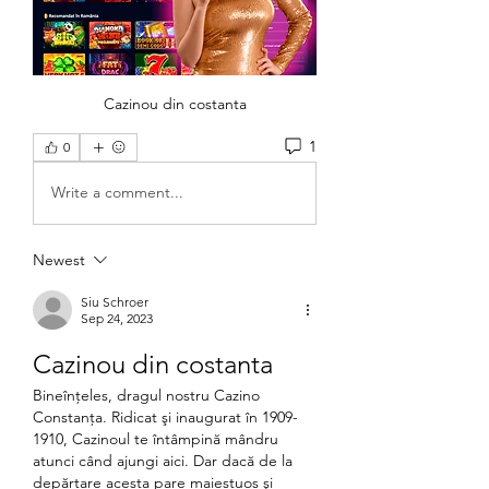
Cazinou din costanta
1
0
Write a comment...
Newest
Siu Schroer
Sep 24, 2023
Cazinou din costanta
Bineînțeles, dragul nostru Cazino 
Constanța. Ridicat şi inaugurat în 1909-
1910, Cazinoul te întâmpină mândru 
atunci când ajungi aici. Dar dacă de la 
depărtare acesta pare maiestuos şi 