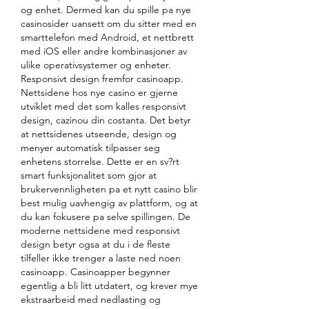
og enhet. Dermed kan du spille pa nye 
casinosider uansett om du sitter med en 
smarttelefon med Android, et nettbrett 
med iOS eller andre kombinasjoner av 
ulike operativsystemer og enheter. 
Responsivt design fremfor casinoapp. 
Nettsidene hos nye casino er gjerne 
utviklet med det som kalles responsivt 
design, cazinou din costanta. Det betyr 
at nettsidenes utseende, design og 
menyer automatisk tilpasser seg 
enhetens storrelse. Dette er en sv?rt 
smart funksjonalitet som gjor at 
brukervennligheten pa et nytt casino blir 
best mulig uavhengig av plattform, og at 
du kan fokusere pa selve spillingen. De 
moderne nettsidene med responsivt 
design betyr ogsa at du i de fleste 
tilfeller ikke trenger a laste ned noen 
casinoapp. Casinoapper begynner 
egentlig a bli litt utdatert, og krever mye 
ekstraarbeid med nedlasting og 