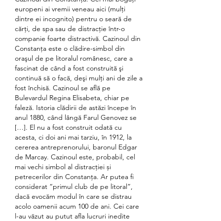
europeni ai vremii veneau aici (mulți 
dintre ei incognito) pentru o seară de 
cărți, de spa sau de distracție într-o 
companie foarte distractivă. Cazinoul din 
Constanța este o clădire-simbol din 
oraşul de pe litoralul românesc, care a 
fascinat de când a fost construită şi 
continuă să o facă, deşi mulţi ani de zile a 
fost închisă. Cazinoul se află pe 
Bulevardul Regina Elisabeta, chiar pe 
faleză. Istoria clădirii de astăzi începe în 
anul 1880, când lângă Farul Genovez se 
[…]. El nu a fost construit odată cu 
acesta, ci doi ani mai tarziu, în 1912, la 
cererea antreprenorului, baronul Edgar 
de Marcay. Cazinoul este, probabil, cel 
mai vechi simbol al distracției și 
petrecerilor din Constanța. Ar putea fi 
considerat “primul club de pe litoral”, 
dacă evocăm modul în care se distrau 
acolo oamenii acum 100 de ani. Cei care 
l-au văzut au putut afla lucruri inedite 