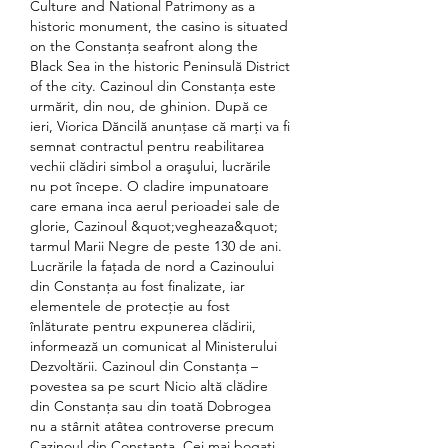
Culture and National Patrimony as a 
historic monument, the casino is situated 
on the Constanța seafront along the 
Black Sea in the historic Peninsulă District 
of the city. Cazinoul din Constanța este 
urmărit, din nou, de ghinion. După ce 
ieri, Viorica Dăncilă anunţase că marți va fi 
semnat contractul pentru reabilitarea 
vechii clădiri simbol a oraşului, lucrările 
nu pot începe. O cladire impunatoare 
care emana inca aerul perioadei sale de 
glorie, Cazinoul &quot;vegheaza&quot; 
tarmul Marii Negre de peste 130 de ani. 
Lucrările la fațada de nord a Cazinoului 
din Constanța au fost finalizate, iar 
elementele de protecție au fost 
înlăturate pentru expunerea clădirii, 
informează un comunicat al Ministerului 
Dezvoltării. Cazinoul din Constanța – 
povestea sa pe scurt Nicio altă clădire 
din Constanța sau din toată Dobrogea 
nu a stârnit atâtea controverse precum 
Cazinoul din Constanța. Cei mai bogați 