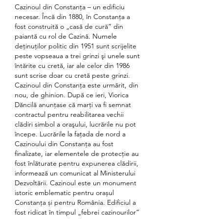
Cazinoul din Constanța – un edificiu 
necesar. Încă din 1880, în Constanța a 
fost construită o „casă de cură” din 
paiantă cu rol de Cazină. Numele 
deţinuţilor politic din 1951 sunt scrijelite 
peste vopseaua a trei grinzi şi unele sunt 
întărite cu cretă, iar ale celor din 1986 
sunt scrise doar cu cretă peste grinzi. 
Cazinoul din Constanța este urmărit, din 
nou, de ghinion. După ce ieri, Viorica 
Dăncilă anunţase că marți va fi semnat 
contractul pentru reabilitarea vechii 
clădiri simbol a oraşului, lucrările nu pot 
începe. Lucrările la fațada de nord a 
Cazinoului din Constanța au fost 
finalizate, iar elementele de protecție au 
fost înlăturate pentru expunerea clădirii, 
informează un comunicat al Ministerului 
Dezvoltării. Cazinoul este un monument 
istoric emblematic pentru orașul 
Constanța și pentru România. Edificiul a 
fost ridicat în timpul „febrei cazinourilor” 