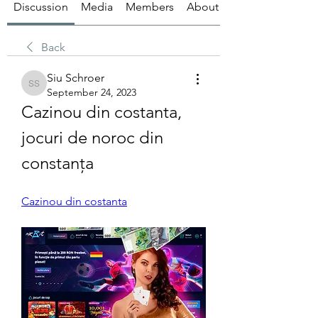
Discussion
Media
Members
About
Back
Siu Schroer
Siu Schroer
September 24, 2023
Cazinou din costanta, 
jocuri de noroc din 
constanța
Cazinou din costanta