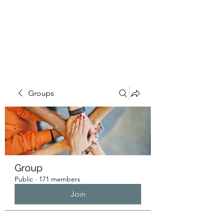
HUMANS OF THE
BAY
Groups
Group
Public
·
171 members
Join