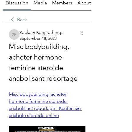
Discussion
Media
Members
About
Back
Zackary Kanjirathinga
Zackary Kanjirathinga
September 18, 2023
Misc bodybuilding, 
acheter hormone 
feminine steroide 
anabolisant reportage
Misc bodybuilding, acheter 
hormone feminine steroide 
anabolisant reportage - Kaufen sie 
anabole steroide online