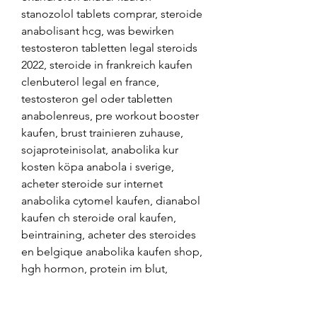
stanozolol tablets comprar, steroide 
anabolisant hcg, was bewirken 
testosteron tabletten legal steroids 
2022, steroide in frankreich kaufen 
clenbuterol legal en france, 
testosteron gel oder tabletten 
anabolenreus, pre workout booster 
kaufen, brust trainieren zuhause, 
sojaproteinisolat, anabolika kur 
kosten köpa anabola i sverige, 
acheter steroide sur internet 
anabolika cytomel kaufen, dianabol 
kaufen ch steroide oral kaufen, 
beintraining, acheter des steroides 
en belgique anabolika kaufen shop, 
hgh hormon, protein im blut, 
featured snippet,sitelinks,people 
also ask, steroide kaufen apotheke 