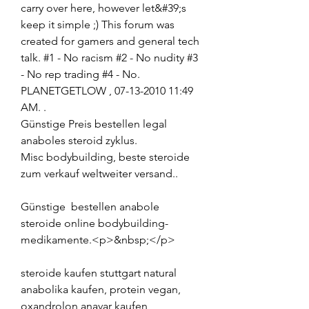
carry over here, however let&#39;s 
keep it simple ;) This forum was 
created for gamers and general tech 
talk. #1 - No racism #2 - No nudity #3 
- No rep trading #4 - No. 
PLANETGETLOW ‎, 07-13-2010 11:49 
AM. .
Günstige Preis bestellen legal 
anaboles steroid zyklus.
Misc bodybuilding, beste steroide 
zum verkauf weltweiter versand..
Günstige  bestellen anabole 
steroide online bodybuilding-
medikamente.<p>&nbsp;</p>
steroide kaufen stuttgart natural 
anabolika kaufen, protein vegan, 
oxandrolon anavar kaufen 