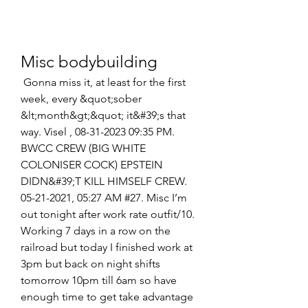
Misc bodybuilding
 Gonna miss it, at least for the first 
week, every &quot;sober 
&lt;month&gt;&quot; it&#39;s that 
way. Visel ‎, 08-31-2023 09:35 PM. 
BWCC CREW (BIG WHITE 
COLONISER COCK) EPSTEIN 
DIDN&#39;T KILL HIMSELF CREW. 
05-21-2021, 05:27 AM #27. Misc I’m 
out tonight after work rate outfit/10. 
Working 7 days in a row on the 
railroad but today I finished work at 
3pm but back on night shifts 
tomorrow 10pm till 6am so have 
enough time to get take advantage 