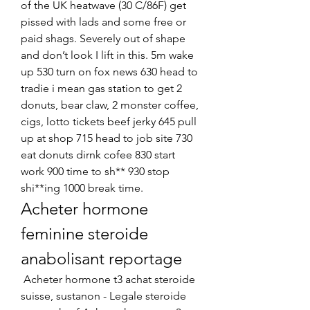
of the UK heatwave (30 C/86F) get 
pissed with lads and some free or 
paid shags. Severely out of shape 
and don’t look I lift in this. 5m wake 
up 530 turn on fox news 630 head to 
tradie i mean gas station to get 2 
donuts, bear claw, 2 monster coffee, 
cigs, lotto tickets beef jerky 645 pull 
up at shop 715 head to job site 730 
eat donuts dirnk cofee 830 start 
work 900 time to sh** 930 stop 
shi**ing 1000 break time. 
Acheter hormone 
feminine steroide 
anabolisant reportage
 Acheter hormone t3 achat steroide 
suisse, sustanon - Legale steroide 