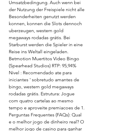
Umsatzbedingung. Auch wenn bei 
der Nutzung der Freispiele nicht alle 
Besonderheiten genutzt werden 
konnen, konnen die Slots dennoch 
uberzeugen, western gold 
megaways rodadas grátis. Bei 
Starburst werden die Spieler in eine 
Reise ins Weltall eingeladen. 
Betmotion Muertitos Video Bingo 
(Spearhead Studios) RTP: 95,94% 
Nivel : Recomendado ate para 
iniciantes ' sobretudo amantes de 
bingo, western gold megaways 
rodadas grátis. Estrutura: Jogue 
com quatro cartelas ao mesmo 
tempo e aproveite premiacoes de 1. 
Perguntas Frequentes (FAQs): Qual 
e o melhor jogo de dinheiro real? O 
melhor jogo de casino para ganhar 