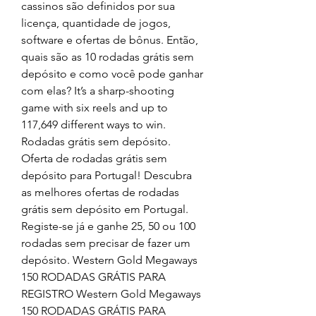
cassinos são definidos por sua 
licença, quantidade de jogos, 
software e ofertas de bônus. Então, 
quais são as 10 rodadas grátis sem 
depósito e como você pode ganhar 
com elas? It’s a sharp-shooting 
game with six reels and up to 
117,649 different ways to win. 
Rodadas grátis sem depósito. 
Oferta de rodadas grátis sem 
depósito para Portugal! Descubra 
as melhores ofertas de rodadas 
grátis sem depósito em Portugal. 
Registe-se já e ganhe 25, 50 ou 100 
rodadas sem precisar de fazer um 
depósito. Western Gold Megaways 
150 RODADAS GRÁTIS PARA 
REGISTRO Western Gold Megaways 
150 RODADAS GRÁTIS PARA 