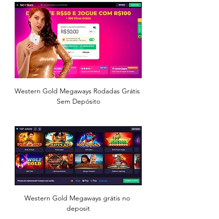
Western Gold Megaways Rodadas Grátis 
Sem Depósito
Western Gold Megaways grátis no 
deposit