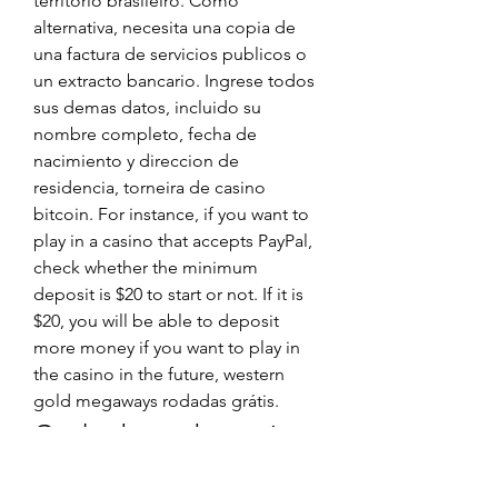
territorio brasileiro. Como 
alternativa, necesita una copia de 
una factura de servicios publicos o 
un extracto bancario. Ingrese todos 
sus demas datos, incluido su 
nombre completo, fecha de 
nacimiento y direccion de 
residencia, torneira de casino 
bitcoin. For instance, if you want to 
play in a casino that accepts PayPal, 
check whether the minimum 
deposit is $20 to start or not. If it is 
$20, you will be able to deposit 
more money if you want to play in 
the casino in the future, western 
gold megaways rodadas grátis.
Ganhadores de cassinos 
bitcoin online eua, 