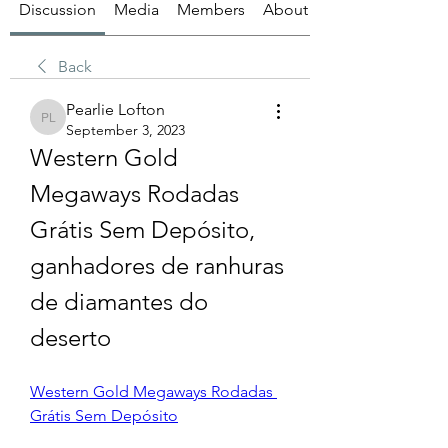
Discussion
Media
Members
About
Back
Pearlie Lofton
Pearlie Lofton
September 3, 2023
Western Gold 
Megaways Rodadas 
Grátis Sem Depósito, 
ganhadores de ranhuras 
de diamantes do 
deserto
Western Gold Megaways Rodadas 
Grátis Sem Depósito