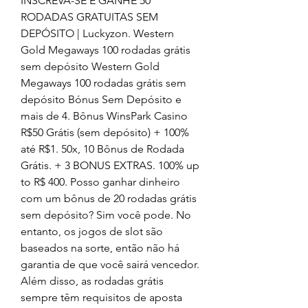
INSCREVA-SE E GANHE 50 
RODADAS GRATUITAS SEM 
DEPÓSITO | Luckyzon. Western 
Gold Megaways 100 rodadas grátis 
sem depósito Western Gold 
Megaways 100 rodadas grátis sem 
depósito Bónus Sem Depósito e 
mais de 4. Bônus WinsPark Casino 
R$50 Grátis (sem depósito) + 100% 
até R$1. 50x, 10 Bônus de Rodada 
Grátis. + 3 BONUS EXTRAS. 100% up 
to R$ 400. Posso ganhar dinheiro 
com um bônus de 20 rodadas grátis 
sem depósito? Sim você pode. No 
entanto, os jogos de slot são 
baseados na sorte, então não há 
garantia de que você sairá vencedor. 
Além disso, as rodadas grátis 
sempre têm requisitos de aposta 