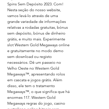
Spins Sem Depósito 2023. Com! 
Nesta seção do nosso website, 
vamos levá-lo através de uma 
grande variedade de informações 
relativas a rodadas gratuitas, bónus 
sem depósito, bónus de dinheiro 
grátis, e muito mais. Experimente 
slot Western Gold Megaways online 
e gratuitamente no modo demo 
sem download ou registo 
necessários. Dê um passeio no 
Velho Oeste no Western Gold 
Megaways™, apresentando rolos 
em cascata e jogos grátis. Além 
disso, ele tem o tratamento 
Megaways™, o que significa que há 
enormes 117. Western Gold 
Megaways regras do jogo, casino 