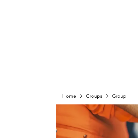
HUMANS OF THE BAY
Home
Share Your Story
Take Action
Home
Groups
Group