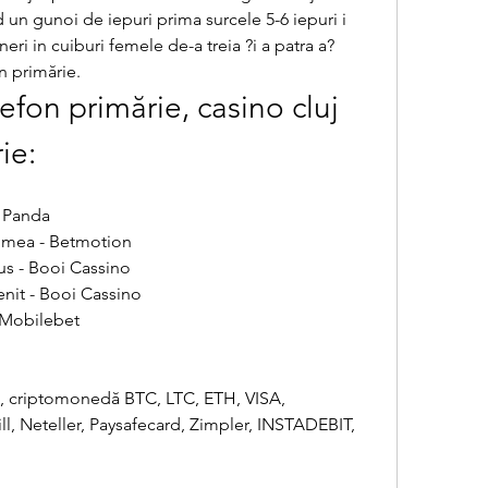
d un gunoi de iepuri prima surcele 5-6 iepuri i 
eri in cuiburi femele de-a treia ?i a patra a?
on primărie.
efon primărie, casino cluj 
ie:
l Panda
 lumea - Betmotion
us - Booi Cassino
it - Booi Cassino
 Mobilebet
, criptomonedă BTC, LTC, ETH, VISA, 
ll, Neteller, Paysafecard, Zimpler, INSTADEBIT, 