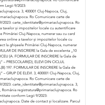
rm Legii 9/2023: 
clujnapoca. 3, 400001 Cluj-Napoca, Cluj, 
imariaclujnapoca. Ro Comunicare carte de 
 9/2023: carte_identitate@primariaclujnapoca. Ro 
a taxelor și impozitelor locale cu autentificare 
le Primăriei Cluj-Napoca, numerar sau cu card 
rea online a taxelor și impozitelor locale cu 
ect la ghișeele Primăriei Cluj-Napoca, numerar 
MULAR DE INSCRIERE la Gala de excelenta „10 
 LICEU (A. FORMULAR DE INSCRIERE la Gala de 
uj” – PRESCOLARI(D), ELEVI DIN CICLUL 
(B) 197. FORMULAR DE INSCRIERE la Gala de 
j” – GRUP DE ELEVI. 3, 400001 Cluj-Napoca, Cluj, 
imariaclujnapoca. Ro Comunicare carte de 
9/2023: carte_identitate@primariaclujnapoca. 3, 
, România registratura@primariaclujnapoca. Ro 
titate conform Legii 9/2023: 
clujnapoca. Date de contact și localizare. Parcul 