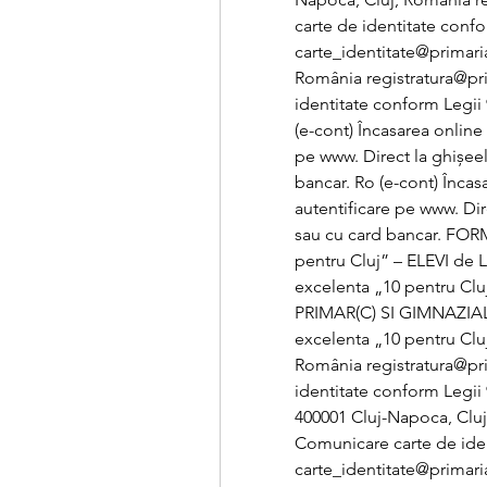
carte de identitate confo
carte_identitate@primaria
România registratura@pr
identitate conform Legii
(e-cont) Încasarea online 
pe www. Direct la ghișee
bancar. Ro (e-cont) Încasa
autentificare pe www. Dir
sau cu card bancar. FOR
pentru Cluj” – ELEVI de
excelenta „10 pentru Cl
PRIMAR(C) SI GIMNAZIAL
excelenta „10 pentru Clu
România registratura@pr
identitate conform Legii 
400001 Cluj-Napoca, Cluj
Comunicare carte de iden
carte_identitate@primaria