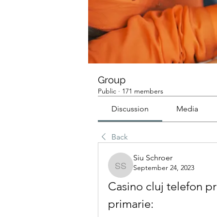
Group
Public
·
171 members
Discussion
Media
Back
Siu Schroer
September 24, 2023
Siu Schroer
Casino cluj telefon pr
primarie: