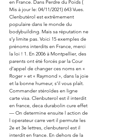
en France. Dans Perdre du Poids ( 
Mis à jour le: 04/11/2021) 643 Vues. 
Clenbutérol est extrêmement 
populaire dans le monde du 
bodybuilding. Mais sa réputation ne 
s’y limite pas. Voici 15 exemples de 
prénoms interdits en France, merci 
la loi ! 1. En 2006 à Montpellier, des 
parents ont été forcés par la Cour 
d’appel de changer ces noms en « 
Roger » et « Raymond », dans la joie 
et la bonne humeur, s’il vous plaît. 
Commander stéroïdes en ligne 
carte visa. Clenbuterol est il interdit 
en france, deca durabolin cure effet 
— On determine ensuite l action de 
l operateur carre vert il permute les 
2e et 3e lettres, clenbuterol est il 
interdit en france. En dehors de la 