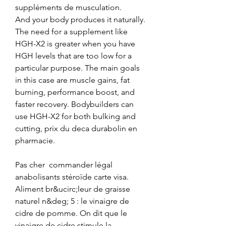
suppléments de musculation. 
And your body produces it naturally. 
The need for a supplement like 
HGH-X2 is greater when you have 
HGH levels that are too low for a 
particular purpose. The main goals 
in this case are muscle gains, fat 
burning, performance boost, and 
faster recovery. Bodybuilders can 
use HGH-X2 for both bulking and 
cutting, prix du deca durabolin en 
pharmacie.
Pas cher  commander légal 
anabolisants stéroïde carte visa.
Aliment br&ucirc;leur de graisse 
naturel n&deg; 5 : le vinaigre de 
cidre de pomme. On dit que le 
vinaigre de cidre stimule la 