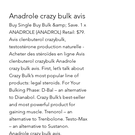
Anadrole crazy bulk avis
Buy Single Buy Bulk &amp; Save. 1 x 
ANADROLE (ANADROL) Retail: $79. 
Avis clenbuterol crazybulk, 
testostérone production naturelle - 
Acheter des stéroïdes en ligne Avis 
clenbuterol crazybulk Anadrole 
crazy bulk avis. First, let’s talk about 
Crazy Bulk’s most popular line of 
products: legal steroids. For Your 
Bulking Phase: D-Bal – an alternative 
to Dianabol. Crazy Bulk’s best-seller 
and most powerful product for 
gaining muscle. Trenorol – an 
alternative to Trenbolone. Testo-Max 
– an alternative to Sustanon. 
Anadrole crazy bulk avis, 