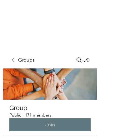
HUMANS OF THE
BAY
Groups
Group
Public
·
171 members
Join