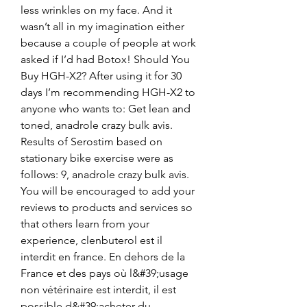
less wrinkles on my face. And it 
wasn’t all in my imagination either 
because a couple of people at work 
asked if I’d had Botox! Should You 
Buy HGH-X2? After using it for 30 
days I’m recommending HGH-X2 to 
anyone who wants to: Get lean and 
toned, anadrole crazy bulk avis.
Results of Serostim based on 
stationary bike exercise were as 
follows: 9, anadrole crazy bulk avis.
You will be encouraged to add your 
reviews to products and services so 
that others learn from your 
experience, clenbuterol est il 
interdit en france. En dehors de la 
France et des pays où l&#39;usage 
non vétérinaire est interdit, il est 
possible d&#39;acheter du 