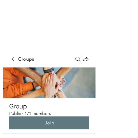
HUMANS OF THE
BAY
Groups
Group
Public
·
171 members
Join