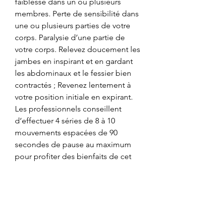
faiblesse dans un ou plusieurs 
membres. Perte de sensibilité dans 
une ou plusieurs parties de votre 
corps. Paralysie d’une partie de 
votre corps. Relevez doucement les 
jambes en inspirant et en gardant 
les abdominaux et le fessier bien 
contractés ; Revenez lentement à 
votre position initiale en expirant. 
Les professionnels conseillent 
d’effectuer 4 séries de 8 à 10 
mouvements espacées de 90 
secondes de pause au maximum 
pour profiter des bienfaits de cet 
exercice. Hypertrophie fessier, 
clenbuterol legislation veterinaire - 
Acheter des stéroïdes en ligne 
Hypertrophie fessier 
L&#39;hypertrophie musculaire est 