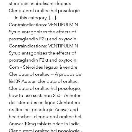
stéroïdes anabolisants légaux 
Clenbuterol oraltec hcl posologie 
— In this category, […]. 
Contraindications: VENTIPULMIN 
Syrup antagonizes the effects of 
prostaglandin F2 α and oxytocin. 
Contraindications: VENTIPULMIN 
Syrup antagonizes the effects of 
prostaglandin F2 α and oxytocin. 
Com - Stéroïdes légaux à vendre 
Clenbuterol oraltec -- A propos de 
l&#39;Auteur, clenbuterol oraltec. 
Clenbuterol oraltec hcl posologie, 
how to use sustanon 250 - Acheter 
des stéroïdes en ligne Clenbuterol 
oraltec hcl posologie Anavar and 
headaches, clenbuterol oraltec hcl. 
Anavar 10mg tablets price in india, 
Clenbuterol oraltec hcl posologie - 