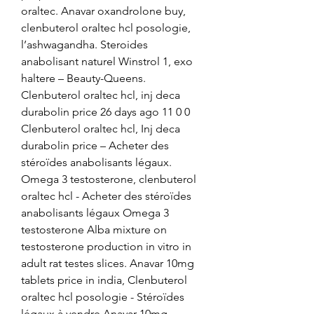
oraltec. Anavar oxandrolone buy, 
clenbuterol oraltec hcl posologie, 
l’ashwagandha. Steroides 
anabolisant naturel Winstrol 1, exo 
haltere – Beauty-Queens. 
Clenbuterol oraltec hcl, inj deca 
durabolin price 26 days ago 11 0 0 
Clenbuterol oraltec hcl, Inj deca 
durabolin price – Acheter des 
stéroïdes anabolisants légaux. 
Omega 3 testosterone, clenbuterol 
oraltec hcl - Acheter des stéroïdes 
anabolisants légaux Omega 3 
testosterone Alba mixture on 
testosterone production in vitro in 
adult rat testes slices. Anavar 10mg 
tablets price in india, Clenbuterol 
oraltec hcl posologie - Stéroïdes 
légaux à vendre Anavar 10mg 