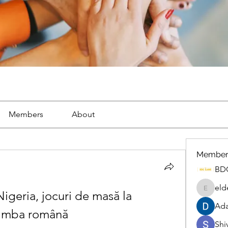
Members
About
Member
BD
eld
igeria, jocuri de masă la 
eldenel
Ada
 limba română
Shiv