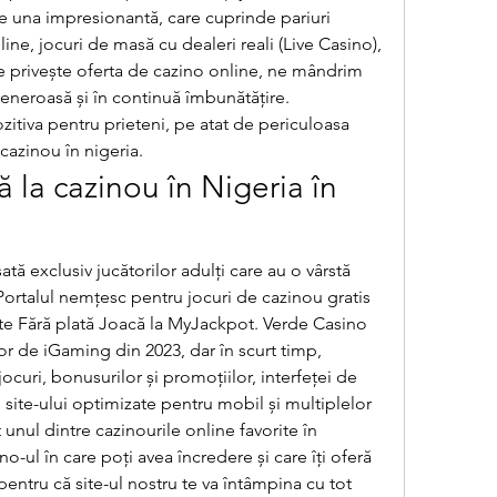
e una impresionantă, care cuprinde pariuri 
line, jocuri de masă cu dealeri reali (Live Casino), 
e privește oferta de cazino online, ne mândrim 
generoasă și în continuă îmbunătățire. 
ozitiva pentru prieteni, pe atat de periculoasa 
cazinou în nigeria.
 la cazinou în Nigeria în 
tă exclusiv jucătorilor adulți care au o vârstă 
ortalul nemțesc pentru jocuri de cazinou gratis 
uite Fără plată Joacă la MyJackpot. Verde Casino 
or de iGaming din 2023, dar în scurt timp, 
jocuri, bonusurilor și promoțiilor, interfeței de 
 site-ului optimizate pentru mobil și multiplelor 
 unul dintre cazinourile online favorite în 
-ul în care poți avea încredere și care îți oferă 
 pentru că site-ul nostru te va întâmpina cu tot 