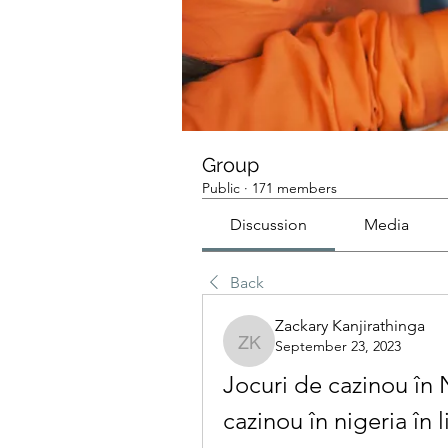
Group
Public
·
171 members
Discussion
Media
Back
Zackary Kanjirathinga
September 23, 2023
Zackary Kanjirathinga
Jocuri de cazinou în N
cazinou în nigeria în