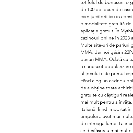
tot felul de bonusuri, o 
de 100 de jocuri de casin
care jucătorii iau în cons
o modalitate gratuită de a
aplicație gratuit. În Mythic
cazinouri online în 2023 a
Multe site-uri de pariuri
MMA, dar noi găsim 22Par
pariuri MMA. Odată cu ext
a cunoscut popularizare 
ul jocului este primul asp
când aleg un cazinou onl
de a obține toate achiziții
gratuite cu câștiguri real
mai mult pentru a învăța.
italiană, fiind importat î
timpului a avut mai multe
de întreaga lume. La înc
se desfășurau mai multe ti