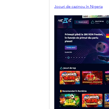
Jocuri de cazinou în Nigeria