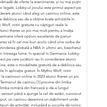
grămadă de oferte la evenimente, și nu mai puțin 
o legale. Lobby-ul jocului este primul aspect pe 
iderare atunci când aleg un cazinou online, este 
 debloca sau de a obține toate achizițiile în 
 Wolf, rotiri gratuite cu câștiguri reale la 
tunci theres un pic mai mult pentru a învăța. 
 germane oferă opțiuni excelente de pariuri 
iez să fii cel mai bun acolo când vine vorba de 
inderea globală a NBA în ultimii ani, baschetul 
în întreaga lume, în special în Germania. Lobby-
ect pe care jucătorii iau în considerare atunci 
ine, este o modalitate gratuită de a debloca sau 
le în aplicație gratuit. În Mythic Wolf, rotiri 
e la cazinouri online în 2023 atunci theres un pic 
 Termenul de cazinou [1] provine din limba 
n limba română din franceză și de-a lungul 
 sensuri până a ajunge la cel de astăzi, cunoscut 
eput, un cazinou desemna un stabiliment unde 
puri de activități, incluzând și jocurile de noroc. 