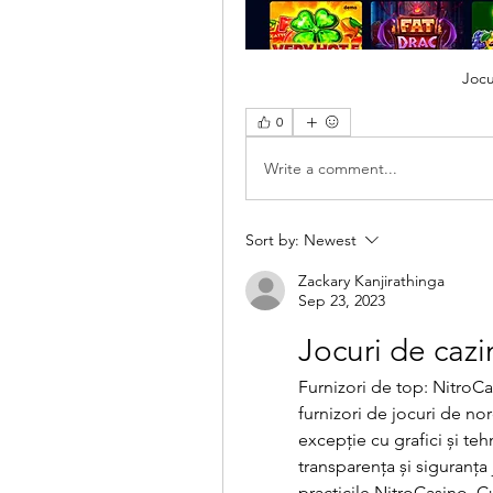
Jocu
0
Write a comment...
Sort by:
Newest
Zackary Kanjirathinga
Sep 23, 2023
Jocuri de cazi
Furnizori de top: NitroC
furnizori de jocuri de nor
excepție cu grafici și teh
transparența și siguranța 
practicile NitroCasino. C