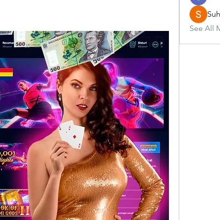
Suh
See All 