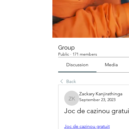
Group
Public
·
171 members
Discussion
Media
Back
Zackary Kanjirathinga
September 23, 2023
Zackary Kanjirathinga
Joc de cazinou gratui
Joc de cazinou gratuit