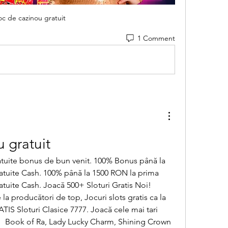
oc de cazinou gratuit
1 Comment
 gratuit
atuite Cash. 100% până la 1500 RON la prima 
tuite Cash. Joacă 500+ Sloturi Gratis Noi! 
la producători de top, Jocuri slots gratis ca la 
TIS Sloturi Clasice 7777. Joacă cele mai tari 
! ️ Book of Ra, Lady Lucky Charm, Shining Crown 