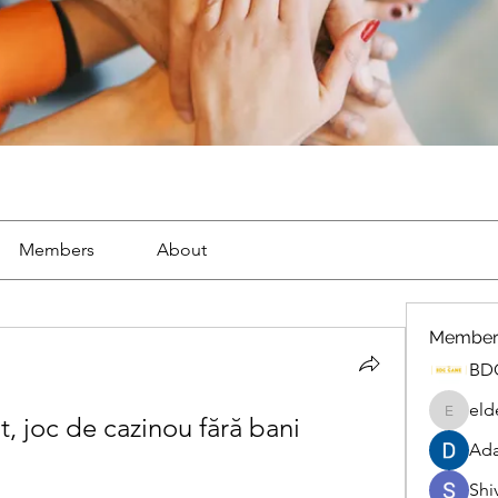
Members
About
Member
BD
eld
t, joc de cazinou fără bani
eldenel
Ada
Shiv