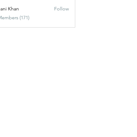
ani Khan
Follow
Members (171)