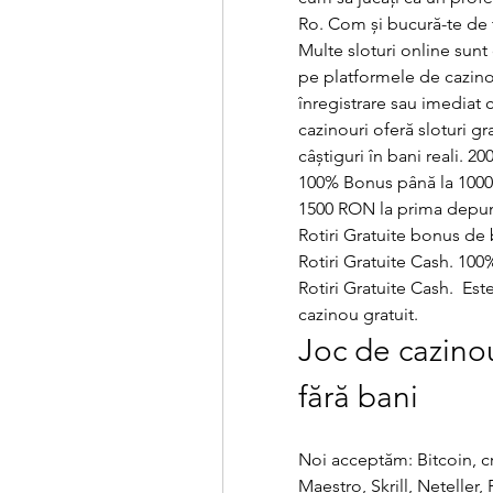
Ro. Com și bucură-te de t
Multe sloturi online sunt 
pe platformele de cazinou
înregistrare sau imediat c
cazinouri oferă sloturi gra
câștiguri în bani reali. 2
100% Bonus până la 1000 
1500 RON la prima depune
Rotiri Gratuite bonus de
Rotiri Gratuite Cash. 10
Rotiri Gratuite Cash.  Est
cazinou gratuit.
Joc de cazinou
fără bani
Noi acceptăm: Bitcoin, c
Maestro, Skrill, Neteller