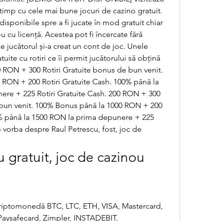
imp cu cele mai bune jocuri de cazino gratuit. 
disponibile spre a fi jucate în mod gratuit chiar 
 cu licență. Acestea pot fi încercate fără 
e jucătorul și-a creat un cont de joc. Unele 
tuite cu rotiri ce îi permit jucătorului să obțină 
00 RON + 300 Rotiri Gratuite bonus de bun venit. 
RON + 200 Rotiri Gratuite Cash. 100% până la 
re + 225 Rotiri Gratuite Cash. 200 RON + 300 
 bun venit. 100% Bonus până la 1000 RON + 200 
0% până la 1500 RON la prima depunere + 225 
e vorba despre Raul Petrescu, fost, joc de 
 gratuit, joc de cazinou 
riptomonedă BTC, LTC, ETH, VISA, Mastercard, 
, Paysafecard, Zimpler, INSTADEBIT, 