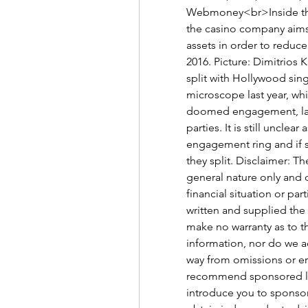
Webmoney<br>Inside the
the casino company aims 
assets in order to reduc
2016. Picture: Dimitrios 
split with Hollywood sin
microscope last year, whi
doomed engagement, label
parties. It is still unclea
engagement ring and if s
they split. Disclaimer: Th
general nature only and 
financial situation or par
written and supplied the 
make no warranty as to th
information, nor do we acc
way from omissions or er
recommend sponsored le
introduce you to sponso