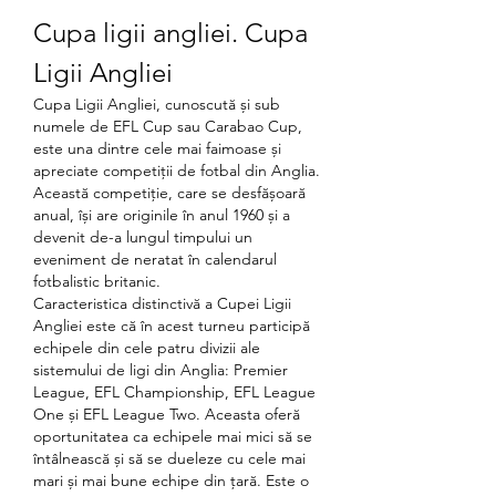
Cupa ligii angliei. Cupa 
Ligii Angliei
Cupa Ligii Angliei, cunoscută și sub 
numele de EFL Cup sau Carabao Cup, 
este una dintre cele mai faimoase și 
apreciate competiții de fotbal din Anglia. 
Această competiție, care se desfășoară 
anual, își are originile în anul 1960 și a 
devenit de-a lungul timpului un 
eveniment de neratat în calendarul 
fotbalistic britanic.
Caracteristica distinctivă a Cupei Ligii 
Angliei este că în acest turneu participă 
echipele din cele patru divizii ale 
sistemului de ligi din Anglia: Premier 
League, EFL Championship, EFL League 
One și EFL League Two. Aceasta oferă 
oportunitatea ca echipele mai mici să se 
întâlnească și să se dueleze cu cele mai 
mari și mai bune echipe din țară. Este o 