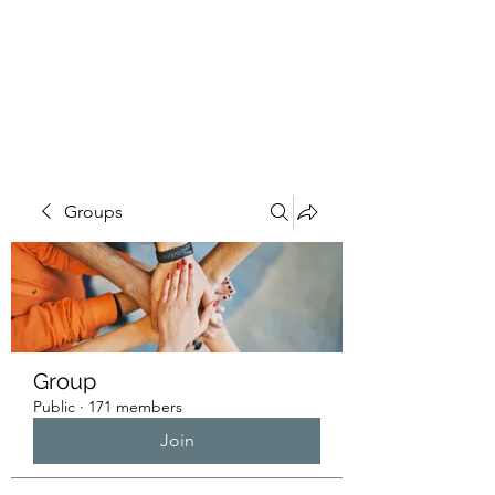
HUMANS OF THE
BAY
Groups
Group
Public
·
171 members
Join