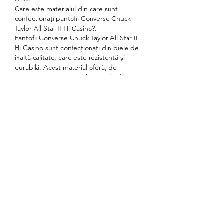
Care este materialul din care sunt 
confecționați pantofii Converse Chuck 
Taylor All Star II Hi Casino?.
Pantofii Converse Chuck Taylor All Star II 
Hi Casino sunt confecționați din piele de 
înaltă calitate, care este rezistentă și 
durabilă. Acest material oferă, de 
asemenea, un aspect elegant și rafinat.
Este disponibilă mărimea 42 pentru acest 
model?.
Da, acest model este disponibil și în 
mărimea 42.
Sunt pantofii Converse Chuck Taylor All 
Star II Hi Casino confortabili?.
Da, pantofii Converse Chuck Taylor All 
Star II Hi Casino sunt foarte confortabili. 
Aceștia au o talpă moale și flexibilă, iar 
interiorul este căptușit pentru a oferi un 
confort maxim în timpul purtării.
Cum se curăță acești adidași?.
Pentru a curăța acești adidași, se 
recomandă să folosiți o cârpă umedă și 