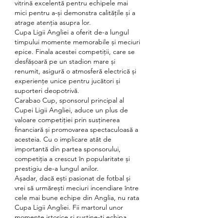
vitrină excelentă pentru echipele mai 
mici pentru a-și demonstra calitățile și a 
atrage atenția asupra lor.
Cupa Ligii Angliei a oferit de-a lungul 
timpului momente memorabile și meciuri 
epice. Finala acestei competiții, care se 
desfășoară pe un stadion mare și 
renumit, asigură o atmosferă electrică și 
experiențe unice pentru jucători și 
suporteri deopotrivă.
Carabao Cup, sponsorul principal al 
Cupei Ligii Angliei, aduce un plus de 
valoare competiției prin susținerea 
financiară și promovarea spectaculoasă a 
acesteia. Cu o implicare atât de 
importantă din partea sponsorului, 
competiția a crescut în popularitate și 
prestigiu de-a lungul anilor.
Așadar, dacă ești pasionat de fotbal și 
vrei să urmărești meciuri incendiare între 
cele mai bune echipe din Anglia, nu rata 
Cupa Ligii Angliei. Fii martorul unor 
momente istorice și susține-ți echipa 