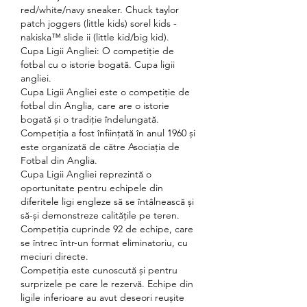
red/white/navy sneaker. Chuck taylor 
patch joggers (little kids) sorel kids - 
nakiska™ slide ii (little kid/big kid). 
Cupa Ligii Angliei: O competiție de 
fotbal cu o istorie bogată. Cupa ligii 
angliei.
Cupa Ligii Angliei este o competiție de 
fotbal din Anglia, care are o istorie 
bogată și o tradiție îndelungată. 
Competiția a fost înființată în anul 1960 și 
este organizată de către Asociația de 
Fotbal din Anglia.
Cupa Ligii Angliei reprezintă o 
oportunitate pentru echipele din 
diferitele ligi engleze să se întâlnească și 
să-și demonstreze calitățile pe teren. 
Competiția cuprinde 92 de echipe, care 
se întrec într-un format eliminatoriu, cu 
meciuri directe.
Competiția este cunoscută și pentru 
surprizele pe care le rezervă. Echipe din 
ligile inferioare au avut deseori reușite 