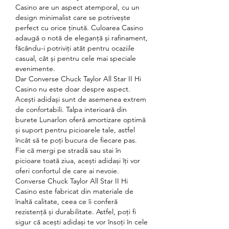
Casino are un aspect atemporal, cu un 
design minimalist care se potrivește 
perfect cu orice ținută. Culoarea Casino 
adaugă o notă de eleganță și rafinament, 
făcându-i potriviți atât pentru ocaziile 
casual, cât și pentru cele mai speciale 
evenimente.
Dar Converse Chuck Taylor All Star II Hi 
Casino nu este doar despre aspect. 
Acești adidași sunt de asemenea extrem 
de confortabili. Talpa interioară din 
burete Lunarlon oferă amortizare optimă 
și suport pentru picioarele tale, astfel 
încât să te poți bucura de fiecare pas. 
Fie că mergi pe stradă sau stai în 
picioare toată ziua, acești adidași îți vor 
oferi confortul de care ai nevoie.
Converse Chuck Taylor All Star II Hi 
Casino este fabricat din materiale de 
înaltă calitate, ceea ce îi conferă 
rezistență și durabilitate. Astfel, poți fi 
sigur că acești adidași te vor însoți în cele 