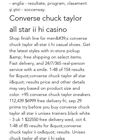
- anglia - rezultate, program, clasament 
şi ştiri - soccerway. 
Converse chuck taylor 
all star ii hi casino
Shop finish line for men&#39;s converse 
chuck taylor all-star ii hi casual shoes. Get 
the latest styles with in-store pickup 
&amp; free shipping on select items. 
Fast delivery, and 24/7/365 real-person 
service with a smile. 1-48 of 154 results 
for &quot;converse chuck taylor all star 
ii&quot; results price and other details 
may vary based on product size and 
color. +95 converse chuck taylor sneakers 
112,439 $6999 free delivery fri, sep 29 
prime try before you buy converse chuck 
taylor all star ii unisex trainers black white 
- 3 uk 1 $22550 free delivery wed, oct 4. 
1-48 of 85 results for &quot;converse 
chuck taylor ii ox&quot; results. Unisex 
chuck taylor all star ii hi salsa 