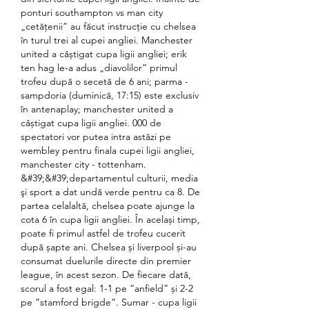
ponturi southampton vs man city 
„cetățenii” au făcut instrucție cu chelsea 
în turul trei al cupei angliei. Manchester 
united a câștigat cupa ligii angliei; erik 
ten hag le-a adus „diavolilor” primul 
trofeu după o secetă de 6 ani; parma - 
sampdoria (duminică, 17:15) este exclusiv 
în antenaplay; manchester united a 
câștigat cupa ligii angliei. 000 de 
spectatori vor putea intra astăzi pe 
wembley pentru finala cupei ligii angliei, 
manchester city - tottenham. 
&#39;&#39;departamentul culturii, media 
şi sport a dat undă verde pentru ca 8. De 
partea celalaltă, chelsea poate ajunge la 
cota 6 în cupa ligii angliei. În același timp, 
poate fi primul astfel de trofeu cucerit 
după șapte ani. Chelsea și liverpool și-au 
consumat duelurile directe din premier 
league, în acest sezon. De fiecare dată, 
scorul a fost egal: 1-1 pe ”anfield” și 2-2 
pe ”stamford brigde”. Sumar - cupa ligii 