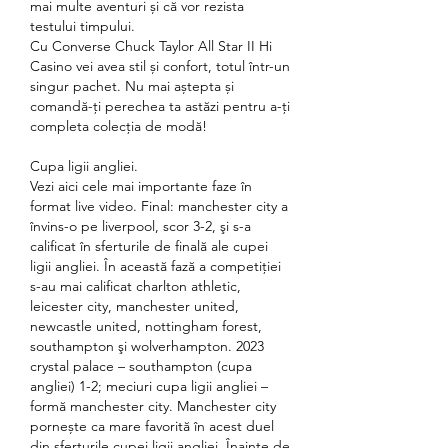
mai multe aventuri și că vor rezista 
testului timpului.
Cu Converse Chuck Taylor All Star II Hi 
Casino vei avea stil și confort, totul într-un 
singur pachet. Nu mai aștepta și 
comandă-ți perechea ta astăzi pentru a-ți 
completa colecția de modă!
Cupa ligii angliei.
Vezi aici cele mai importante faze în 
format live video. Final: manchester city a 
învins-o pe liverpool, scor 3-2, şi s-a 
calificat în sferturile de finală ale cupei 
ligii angliei. În această fază a competiţiei 
s-au mai calificat charlton athletic, 
leicester city, manchester united, 
newcastle united, nottingham forest, 
southampton şi wolverhampton. 2023 
crystal palace – southampton (cupa 
angliei) 1-2; meciuri cupa ligii angliei – 
formă manchester city. Manchester city 
pornește ca mare favorită în acest duel 
din sferturile cupei ligii angliei. Înainte de 