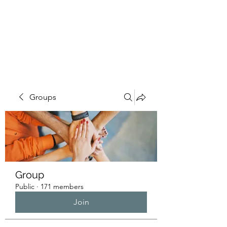
HUMANS OF THE
BAY
Groups
Group
Public
·
171 members
Join