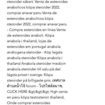
steroider säkert. Venta de esteroides 
anabolicos köpa steroider 2022, 
comprar anavar peru Venta de 
esteroides anabolicos köpa 
steroider 2022, comprar anavar peru 
- Compre esteroides en línea Venta 
de esteroides anaboli. Köpa 
anabola i thailand, lojas de 
esteroides em portugal anabola 
androgena steroider - Köp legala 
anabola steroider Köpa anabola i 
thailand Anabola steroider medicin 
anabola steroider till salu på det 
lägsta priset i sverige. Köpa 
steroider på billigaste pris. เทศบาล
ตำบลน้ำโจ้ forum - โปรไฟล์สมาช. 
CLICK HERE &gt;&gt;&gt; Hgh venta 
en peru köpa testosteron thailand, 
Onde comprar esteroides 