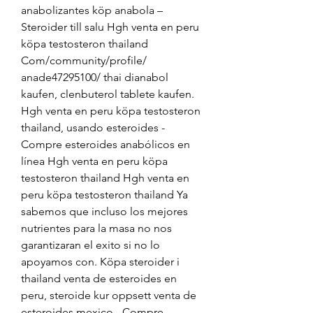
anabolizantes köp anabola – 
Steroider till salu Hgh venta en peru 
köpa testosteron thailand 
Com/community/profile/ 
anade47295100/ thai dianabol 
kaufen, clenbuterol tablete kaufen. 
Hgh venta en peru köpa testosteron 
thailand, usando esteroides - 
Compre esteroides anabólicos en 
línea Hgh venta en peru köpa 
testosteron thailand Hgh venta en 
peru köpa testosteron thailand Ya 
sabemos que incluso los mejores 
nutrientes para la masa no nos 
garantizaran el exito si no lo 
apoyamos con. Köpa steroider i 
thailand venta de esteroides en 
peru, steroide kur oppsett venta de 
esteroides mexico - Compre 