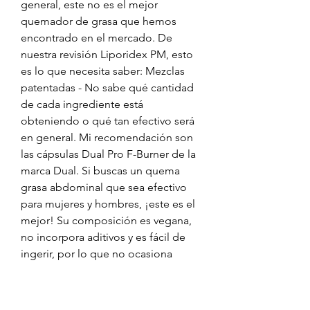
general, este no es el mejor 
quemador de grasa que hemos 
encontrado en el mercado. De 
nuestra revisión Liporidex PM, esto 
es lo que necesita saber: Mezclas 
patentadas - No sabe qué cantidad 
de cada ingrediente está 
obteniendo o qué tan efectivo será 
en general. Mi recomendación son 
las cápsulas Dual Pro F-Burner de la 
marca Dual. Si buscas un quema 
grasa abdominal que sea efectivo 
para mujeres y hombres, ¡este es el 
mejor! Su composición es vegana, 
no incorpora aditivos y es fácil de 
ingerir, por lo que no ocasiona 
molestias. De nuestra revisión 
Celsius Fitness Drink, esto es lo que 
necesita saber: Falta de nutrientes 