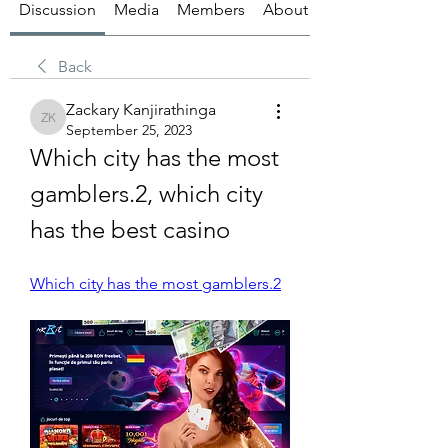
Discussion
Media
Members
About
Back
Zackary Kanjirathinga
Zackary Kanjirathinga
September 25, 2023
Which city has the most 
gamblers.2, which city 
has the best casino
Which city has the most gamblers.2