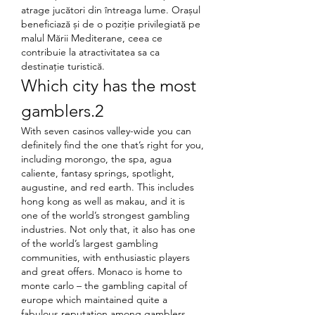
atrage jucători din întreaga lume. Orașul 
beneficiază și de o poziție privilegiată pe 
malul Mării Mediterane, ceea ce 
contribuie la atractivitatea sa ca 
destinație turistică.
Which city has the most 
gamblers.2
With seven casinos valley-wide you can 
definitely find the one that’s right for you, 
including morongo, the spa, agua 
caliente, fantasy springs, spotlight, 
augustine, and red earth. This includes 
hong kong as well as makau, and it is 
one of the world’s strongest gambling 
industries. Not only that, it also has one 
of the world’s largest gambling 
communities, with enthusiastic players 
and great offers. Monaco is home to 
monte carlo – the gambling capital of 
europe which maintained quite a 
fabulous reputation among gamblers 