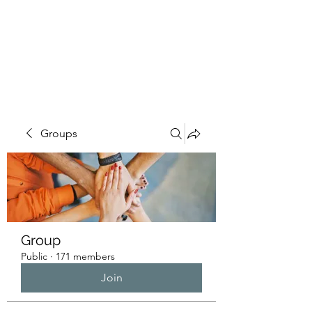
HUMANS OF THE
BAY
Groups
Group
Public
·
171 members
Join