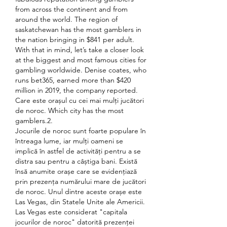
from across the continent and from 
around the world. The region of 
saskatchewan has the most gamblers in 
the nation bringing in $841 per adult. 
With that in mind, let’s take a closer look 
at the biggest and most famous cities for 
gambling worldwide. Denise coates, who 
runs bet365, earned more than $420 
million in 2019, the company reported. 
Care este orașul cu cei mai mulți jucători 
de noroc. Which city has the most 
gamblers.2.
Jocurile de noroc sunt foarte populare în 
întreaga lume, iar mulți oameni se 
implică în astfel de activități pentru a se 
distra sau pentru a câștiga bani. Există 
însă anumite orașe care se evidențiază 
prin prezența numărului mare de jucători 
de noroc. Unul dintre aceste orașe este 
Las Vegas, din Statele Unite ale Americii.
Las Vegas este considerat "capitala 
jocurilor de noroc" datorită prezenței 